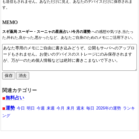
も送信もされません。あなただけに見え、あなたのデバイスだけに保存されま
2026/06/01：一時的かもしれませんがページ消失につき、てん
す。
びん座～うお座 のページにURL更新。
2026/05/30：来月2026年6月の今月の運勢が公開。URL更新。て
んびん座～うお座は別ページになります。ページ下方記載ハッシ
MEMO
ュタグより。
スギ薬局 スーギー・スーニャの星座占い /今月の運勢
への感想や気づき,当たっ
2026/04/29：来月2026年5月の今月の運勢が公開。URL更新。て
た,外れた,良かった,悪かったなど、あなたご自身のためのメモにご活用下さい。
んびん座～うお座は別ページになります。ページ下方記載ハッシ
ュタグより。
2026/03/28：来月2026年4月の今月の運勢が公開。URL更新。て
んびん座～うお座は別ページになります。ページ下方記載ハッシ
ュタグより。
2026/03/17：URL修正。失礼いたしました。
2026/02/27：来月2026年3月の今月の運勢が公開。URL更新。て
んびん座～うお座は別ページになります。ページ下方記載ハッシ
ュタグより。
関連カテゴリー
2026/01/30：来月2026年2月の今月の運勢が公開。URL更新。て
無料占い
んびん座～うお座は別ページになります。記載ハッシュタグよ
り。
運勢
今日
明日
今週
来週
今月
来月
週末
毎日
2026年の運勢
ランキ
2025/12/30：来年2026年1月の今月の運勢が公開。URL更新。て
ング
んびん座～うお座は別ページになります。記載ハッシュタグよ
り。
2025/11/29：来月2025年12月の今月の運勢が公開。URL更新。
てんびん座～うお座は別ページになります。