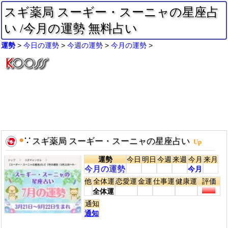
スギ薬局 スーギー・スーニャの星座占
い /今月の運勢 無料占い
運勢
今日の運勢
今週の運勢
今月の運勢
●
∵
スギ薬局 スーギー・スーニャの星座占い
Up
運勢
今日
明日
今週
来週
今月
来月
今月の運勢
今月
他
全体運
恋愛運
金運
仕事運
健康運
評価
全体運
通知
通知