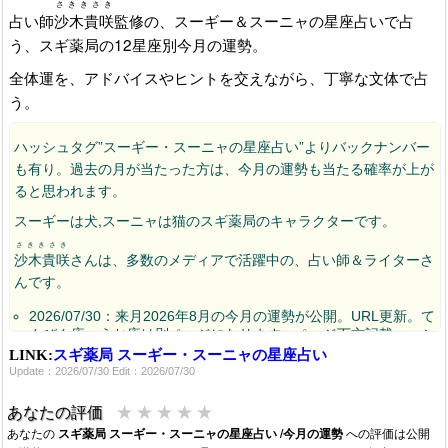
さききさき
占い師
沙木貴咲
監修の、スーギー＆スーニャの星座占いで占
う、スギ薬局の12星座別今月の運勢。
全体運を、アドバイスやヒントを交えながら、丁寧な文体で占
う。
ハッシュタグ”スーギー・スーニャの星座占い”よりバックナンバー
も有り。過去の月が当たった方は、今月の運勢も当たる確率が上が
ると思われます。
スーギーは犬,スーニャは猫のスギ薬局のキャラクターです。
さききさき
沙木貴咲
さんは、多数のメディアで活躍中の、占い師＆ライターさ
んです。
2026/07/30：来月2026年8月の今月の運勢が公開。URL更新。て
んびん座～うお座は別ページになります。ページ下方記載ハッシ
ュタグより。
LINK:
スギ薬局 スーギー・スーニャの星座占い
Update：2026/07/30 Edit：2026/07/30
2026/06/29：来月2026年7月の今月の運勢が公開。URL更新。て
んびん座～うお座は別ページになります。ページ下方記載ハッシ
ュタグより。
★
★
★
★
★
あなたの評価
あなたの
2026/06/01：てんびん座～うお座 のページも消失確認。
スギ薬局 スーギー・スーニャの星座占い /今月の運勢
への評価は公開