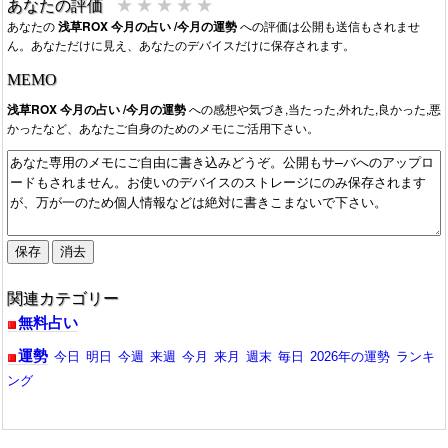
★
★
★
★
★
あなたの評価
あなたの
浅草ROX 今月の占い /今月の運勢
への評価は公開も送信もされませ
ん。あなただけに見え、あなたのデバイスだけに保存されます。
MEMO
浅草ROX 今月の占い /今月の運勢
への感想や気づき,当たった,外れた,良かった,悪
かったなど、あなたご自身のためのメモにご活用下さい。
関連カテゴリー
無料占い
運勢
今日
明日
今週
来週
今月
来月
週末
毎日
2026年の運勢
ランキ
ング