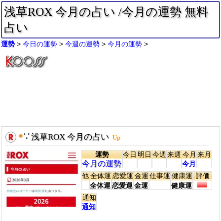
浅草ROX 今月の占い /今月の運勢 無料
占い
運勢
今日の運勢
今週の運勢
今月の運勢
●
∵
浅草ROX 今月の占い
Up
運勢
今日
明日
今週
来週
今月
来月
今月の運勢
今月
他
全体運
恋愛運
金運
仕事運
健康運
評価
全体運
恋愛運
金運
健康運
通知
通知