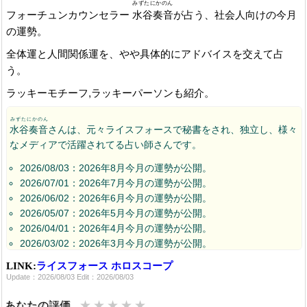
みずたにかのん
フォーチュンカウンセラー
水谷奏音
が占う、社会人向けの今月
の運勢。
全体運と人間関係運を、やや具体的にアドバイスを交えて占
う。
ラッキーモチーフ,ラッキーパーソンも紹介。
みずたにかのん
水谷奏音
さんは、元々ライスフォースで秘書をされ、独立し、様々
なメディアで活躍されてる占い師さんです。
2026/08/03：2026年8月今月の運勢が公開。
2026/07/01：2026年7月今月の運勢が公開。
2026/06/02：2026年6月今月の運勢が公開。
2026/05/07：2026年5月今月の運勢が公開。
2026/04/01：2026年4月今月の運勢が公開。
2026/03/02：2026年3月今月の運勢が公開。
2026/02/02：2026年2月今月の運勢が公開。
LINK:
ライスフォース ホロスコープ
2026/01/06：2026年1月今月の運勢が公開。
Update：2026/08/03 Edit：2026/08/03
2025/12/01：2025年12月今月の運勢が公開。
2025/11/05：2025年11月今月の運勢が公開。
★
★
★
★
★
あなたの評価