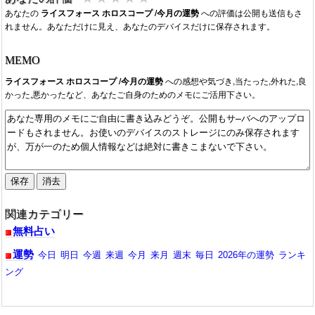
あなたの
2025/10/01：2025年10月今月の運勢が公開。
ライスフォース ホロスコープ /今月の運勢
への評価は公開も送信もさ
れません。あなただけに見え、あなたのデバイスだけに保存されます。
2025/09/01：2025年9月今月の運勢が公開。
2025/07/31：来月2025年8月今月の運勢が公開。
2025/07/01：2025年7月今月の運勢が公開。
MEMO
2025/06/16：今月2025年6月の運勢が公開中です。抽象的ではあ
ライスフォース ホロスコープ /今月の運勢
への感想や気づき,当たった,外れた,良
りますが、個人的には、今月は当たってるように思います
かった,悪かったなど、あなたご自身のためのメモにご活用下さい。
（Run）
関連カテゴリー
無料占い
運勢
今日
明日
今週
来週
今月
来月
週末
毎日
2026年の運勢
ランキ
ング