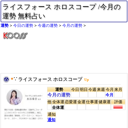
ライスフォース ホロスコープ /今月の
運勢 無料占い
運勢
今日の運勢
今週の運勢
今月の運勢
●
∵
ライスフォース ホロスコープ
Up
運勢
今日
明日
今週
来週
今月
来月
今月の運勢
今月
他
全体運
恋愛運
金運
仕事運
健康運
評価
全体運
通知
通知