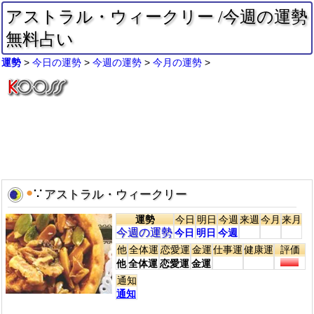
アストラル・ウィークリー /今週の運勢
無料占い
運勢
今日の運勢
今週の運勢
今月の運勢
●
∵
アストラル・ウィークリー
運勢
今日
明日
今週
来週
今月
来月
今週の運勢
今日
明日
今週
他
全体運
恋愛運
金運
仕事運
健康運
評価
他
全体運
恋愛運
金運
通知
通知