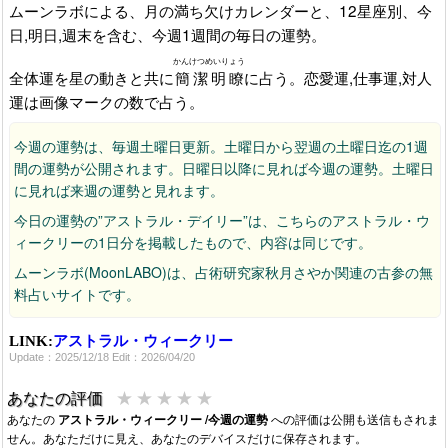
ムーンラボによる、月の満ち欠けカレンダーと、12星座別、今
日,明日,週末を含む、今週1週間の毎日の運勢。
かんけつめいりょう
全体運を星の動きと共に
簡潔明瞭
に占う。恋愛運,仕事運,対人
運は画像マークの数で占う。
今週の運勢は、毎週土曜日更新。土曜日から翌週の土曜日迄の1週
間の運勢が公開されます。日曜日以降に見れば今週の運勢。土曜日
に見れば来週の運勢と見れます。
今日の運勢の”アストラル・デイリー”は、こちらのアストラル・ウ
ィークリーの1日分を掲載したもので、内容は同じです。
ムーンラボ(MoonLABO)は、占術研究家秋月さやか関連の古参の無
料占いサイトです。
LINK:
アストラル・ウィークリー
Update：2025/12/18 Edit：2026/04/20
★
★
★
★
★
あなたの評価
あなたの
アストラル・ウィークリー /今週の運勢
への評価は公開も送信もされま
せん。あなただけに見え、あなたのデバイスだけに保存されます。