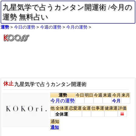
九星気学で占うカンタン開運術 /今月の
運勢 無料占い
運勢
今日の運勢
今週の運勢
今月の運勢
休止
九星気学で占うカンタン開運術
運勢
今日
明日
今週
来週
今月
来月
今月の運勢
今月
他
全体運
恋愛運
金運
仕事運
健康運
評価
全体運
通知
通知