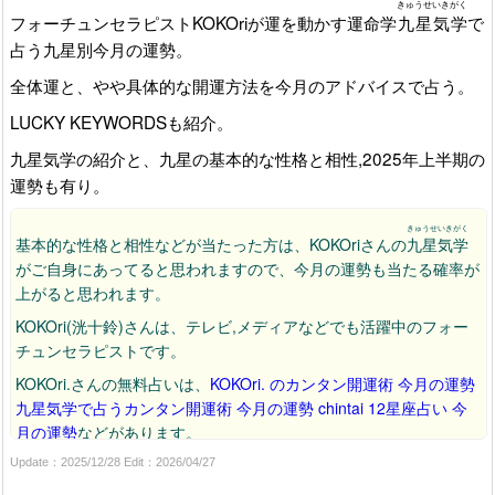
きゅうせいきがく
フォーチュンセラピストKOKOriが運を動かす運命学
九星気学
で
占う九星別今月の運勢。
全体運と、やや具体的な開運方法を今月のアドバイスで占う。
LUCKY KEYWORDSも紹介。
九星気学の紹介と、九星の基本的な性格と相性,2025年上半期の
運勢も有り。
きゅうせいきがく
基本的な性格と相性などが当たった方は、KOKOriさんの
九星気学
がご自身にあってると思われますので、今月の運勢も当たる確率が
上がると思われます。
KOKOri(洸十鈴)さんは、テレビ,メディアなどでも活躍中のフォー
チュンセラピストです。
KOKOri.さんの無料占いは、
KOKOri. のカンタン開運術 今月の運勢
九星気学で占うカンタン開運術 今月の運勢
chintai 12星座占い 今
月の運勢
などがあります。
Vogue JAPANは、ファッション誌VOGUEの日本版で、主に30代～
Update：2025/12/28 Edit：2026/04/27
40代の女性で富裕層向きと思われます。