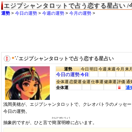
エジプシャンタロットで占う恋する星占い /
運勢
今日の運勢
今週の運勢
今月の運勢
●
∵
エジプシャンタロットで占う恋する星占い
運勢
今日
明日
今週
来週
今月
来
今日の運勢
今日
全体運
恋愛運
金運
仕事運
健康運
評価
通
全体運
通
浅岡美穂が、エジプシャンタロットで、クレオパトラのメッセー
今日の運勢。
かんけつめいりょう
抽象的ですが、ひと言で
簡潔明瞭
に占います。