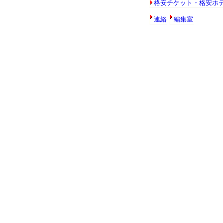
格安チケット・格安ホ
連絡
編集室