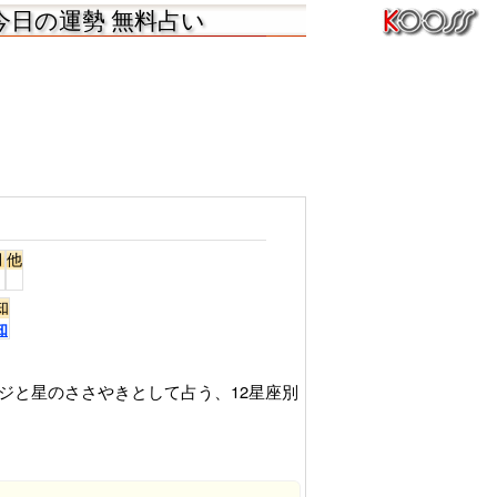
今日の運勢 無料占い
月
他
知
知
ジと星のささやきとして占う、12星座別