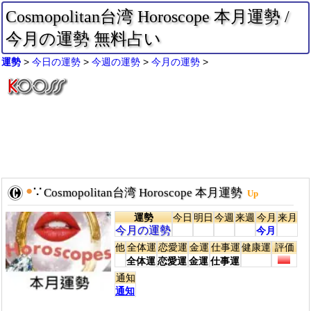
Cosmopolitan台湾 Horoscope 本月運勢 /
今月の運勢 無料占い
運勢
今日の運勢
今週の運勢
今月の運勢
●
∵
Cosmopolitan台湾 Horoscope 本月運勢
Up
運勢
今日
明日
今週
来週
今月
来月
今月の運勢
今月
他
全体運
恋愛運
金運
仕事運
健康運
評価
全体運
恋愛運
金運
仕事運
通知
通知