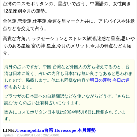
台湾のコスモポリタンの、星占いで占う、中国語の、女性向き
12星座別今月の運勢。
全体運,恋愛運,仕事運,金運を星マークと共に、アドバイスや注意
点などを交えて占う。
高貴な方角,リラクゼーションとストレス解消,迷惑な星座,思いや
りのある星座,富の神 星座,今月のメリット,今月の弱点なども紹
介。
海外の占いですが、中国,台湾など外国人の方も増えてるのと、台
湾は日本に近く、占いの内容も日本には無い良さもあると思われま
したので、掲載します。他にも同様な内容で
明日の運勢
今日の運
勢
もあります。
ブラウザの日本語への自動翻訳などを使いながらどうぞ。”さらに
読む”からの占いは有料占いになります。
因みにコスモポリタン日本版は2024年5月8日に閉鎖されていま
す。
2026/08/01：2026年8月の今月の運勢が公開。
LINK:
Cosmopolitan台湾 Horoscope 本月運勢
Update：2026/08/01 Edit：2026/08/01
2026/07/01：2026年7月の今月の運勢が公開。