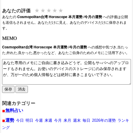
2026/06/01：2026年6月の今月の運勢が公開。
★
★
★
★
★
あなたの評価
2026/05/01：2026年5月の今月の運勢が公開。
あなたの
Cosmopolitan台湾 Horoscope 本月運勢 /今月の運勢
への評価は公開
2026/04/01：今月2026年4月の運勢が公開。
も送信もされません。あなただけに見え、あなたのデバイスだけに保存されま
2026/03/01：今月2026年3月の運勢が公開。
す。
2026/02/01：今月2026年2月の運勢が公開。
MEMO
2026/01/01：今月2026年1月の運勢が公開。
2025/12/01：今月2025年12月の運勢が公開。
Cosmopolitan台湾 Horoscope 本月運勢 /今月の運勢
への感想や気づき,当たっ
2025/11/01：今月2025年11月の運勢が公開。
た,外れた,良かった,悪かったなど、あなたご自身のためのメモにご活用下さい。
2025/10/01：今月2025年10月の運勢が公開。
2025/09/19：今月2025年9月の運勢が公開中です。
関連カテゴリー
無料占い
運勢
今日
明日
今週
来週
今月
来月
週末
毎日
2026年の運勢
ランキ
ング