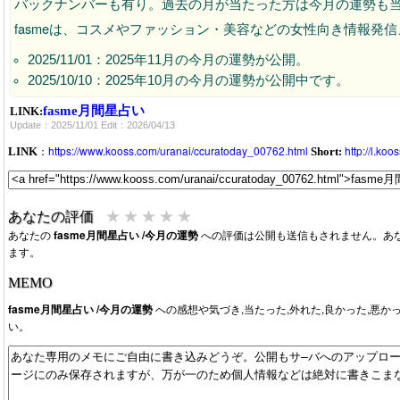
バックナンバーも有り。過去の月が当たった方は今月の運勢も
fasmeは、コスメやファッション・美容などの女性向き情報発
2025/11/01：2025年11月の今月の運勢が公開。
2025/10/10：2025年10月の今月の運勢が公開中です。
fasme月間星占い
LINK:
Update：2025/11/01 Edit：2026/04/13
：
https://www.kooss.com/uranai/ccuratoday_00762.html
http://l.ko
LINK
Short:
★
★
★
★
★
あなたの評価
あなたの
fasme月間星占い /今月の運勢
への評価は公開も送信もされません。あ
ます。
MEMO
fasme月間星占い /今月の運勢
への感想や気づき,当たった,外れた,良かった,悪
い。