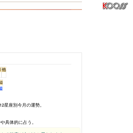
月
他
知
知
12星座別今月の運勢。
やや具体的に占う。