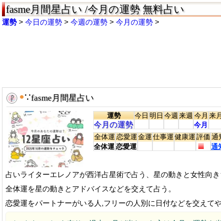
fasme月間星占い /今月の運勢 無料占い
運勢
今日の運勢
今週の運勢
今月の運勢
●
∵
fasme月間星占い
運勢
今日
明日
今週
来週
今月
来
今月の運勢
今月
全体運
恋愛運
金運
仕事運
健康運
評価
通
全体運
恋愛運
通
占いライターエレノアが西洋占星術で占う、星の動きと女性向き
全体運を星の動きとアドバイスなどを交えて占う。
恋愛運をパートナーがいる人,フリーの人別に日付などを交えて