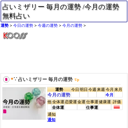
占いミザリー 毎月の運勢 /今月の運勢
無料占い
運勢
今日の運勢
今週の運勢
今月の運勢
●
∵
占いミザリー 毎月の運勢
Up
運勢
今日
明日
今週
来週
今月
来月
今月の運勢
今月
他
全体運
恋愛運
金運
仕事運
健康運
評価
全体運
仕事運
通知
通知