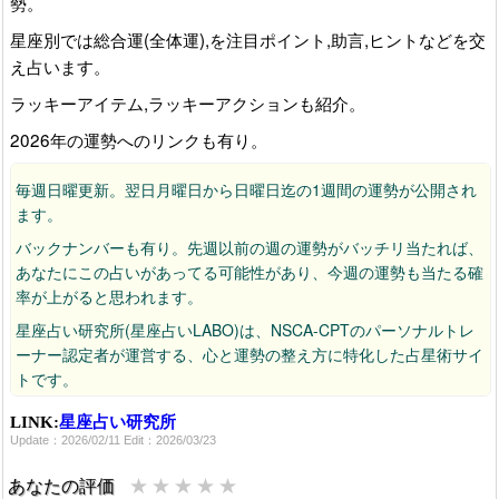
勢。
星座別では総合運(全体運),を注目ポイント,助言,ヒントなどを交
え占います。
ラッキーアイテム,ラッキーアクションも紹介。
2026年の運勢へのリンクも有り。
毎週日曜更新。翌日月曜日から日曜日迄の1週間の運勢が公開され
ます。
バックナンバーも有り。先週以前の週の運勢がバッチリ当たれば、
あなたにこの占いがあってる可能性があり、今週の運勢も当たる確
率が上がると思われます。
星座占い研究所(星座占いLABO)は、NSCA-CPTのパーソナルトレ
ーナー認定者が運営する、心と運勢の整え方に特化した占星術サイ
トです。
LINK:
星座占い研究所
Update：2026/02/11 Edit：2026/03/23
★
★
★
★
★
あなたの評価