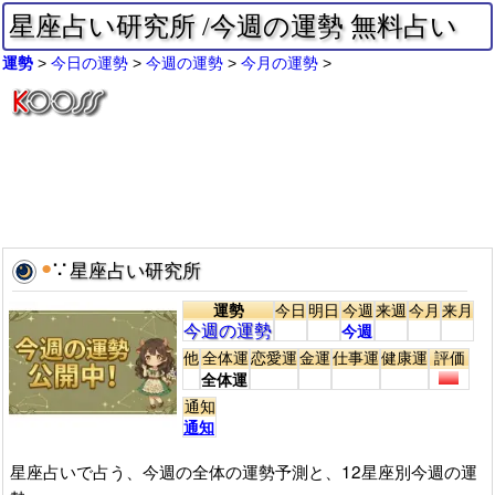
星座占い研究所 /今週の運勢 無料占い
運勢
今日の運勢
今週の運勢
今月の運勢
●
∵
星座占い研究所
運勢
今日
明日
今週
来週
今月
来月
今週の運勢
今週
他
全体運
恋愛運
金運
仕事運
健康運
評価
全体運
通知
通知
星座占いで占う、今週の全体の運勢予測と、12星座別今週の運