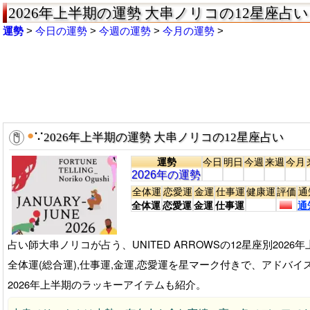
2026年上半期の運勢 大串ノリコの12星座占い 
運勢
今日の運勢
今週の運勢
今月の運勢
●
∵
2026年上半期の運勢 大串ノリコの12星座占い
運勢
今日
明日
今週
来週
今月
2026年の運勢
全体運
恋愛運
金運
仕事運
健康運
評価
通
全体運
恋愛運
金運
仕事運
通
占い師大串ノリコが占う、UNITED ARROWSの12星座別2026
全体運(総合運),仕事運,金運,恋愛運を星マーク付きで、アドバ
2026年上半期のラッキーアイテムも紹介。