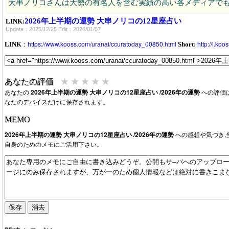
大串ノリコさんは大勢の有名人を含む実績の高い各メディアで
2026年上半期の運勢 大串ノリコの12星座占い
LINK:
Update：2025/12/25 Edit：2026/01/07
：
https://www.kooss.com/uranai/ccuratoday_00850.html
http://l.ko
LINK
Short:
★
★
★
★
★
あなたの評価
あなたの
2026年上半期の運勢 大串ノリコの12星座占い /2026年の運勢
への評価
なたのデバイスだけに保存されます。
MEMO
2026年上半期の運勢 大串ノリコの12星座占い /2026年の運勢
への感想や気づき,
自身のためのメモにご活用下さい。