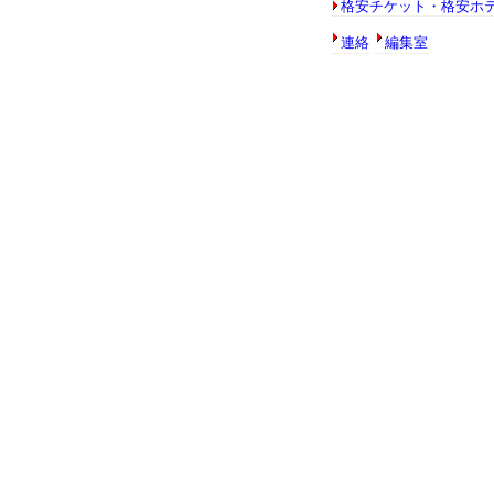
格安チケット・格安ホ
連絡
編集室