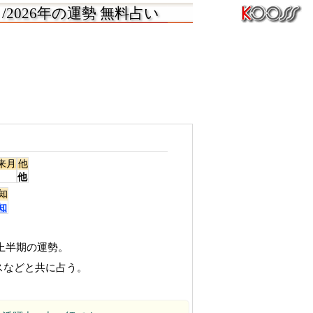
/2026年の運勢 無料占い
来月
他
他
知
知
年上半期の運勢。
イスなどと共に占う。