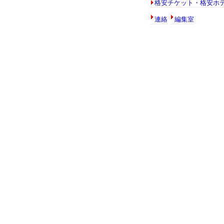
格安チケット・格安ホ
連絡
編集室