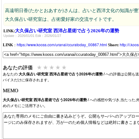
高遠明日香(たかとおあすか)さんは、占いと西洋文化の知識が
大久保占い研究室は、占術愛好家の交流サイトです。
大久保占い研究室 西洋占星術で占う2026年の運勢
LINK:
Update：2026/01/01 Edit：2026/01/27
：
https://www.kooss.com/uranai/ccuratoday_00867.html
http://l.ko
LINK
Short:
★
★
★
★
★
あなたの評価
あなたの
大久保占い研究室 西洋占星術で占う2026年の運勢 /
への評価は公開も送
バイスだけに保存されます。
MEMO
大久保占い研究室 西洋占星術で占う2026年の運勢 /
への感想や気づき,当たった,
めのメモにご活用下さい。