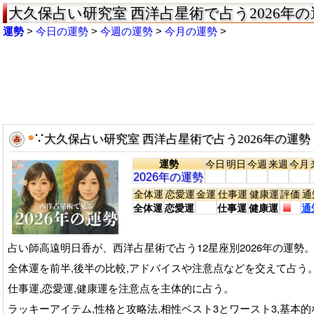
大久保占い研究室 西洋占星術で占う2026年の運
運勢
今日の運勢
今週の運勢
今月の運勢
●
∵
大久保占い研究室 西洋占星術で占う2026年の運勢
運勢
今日
明日
今週
来週
今月
2026年の運勢
全体運
恋愛運
金運
仕事運
健康運
評価
通
全体運
恋愛運
仕事運
健康運
通
占い師高遠明日香が、西洋占星術で占う12星座別2026年の運勢
全体運を前半,後半の比較,アドバイスや注意点などを交えて占う
仕事運,恋愛運,健康運を注意点を主体的に占う。
ラッキーアイテム,性格と攻略法,相性ベスト3とワースト3,基本