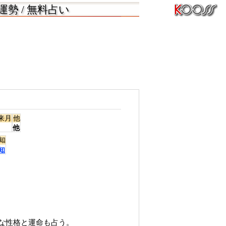
勢 / 無料占い
来月
他
他
知
知
。
。
的な性格と運命も占う。