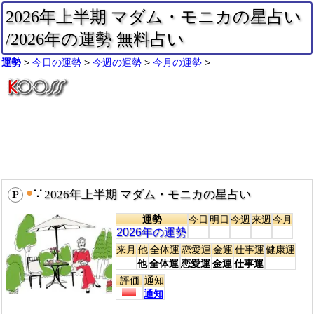
2026年上半期 マダム・モニカの星占い
/2026年の運勢 無料占い
運勢
今日の運勢
今週の運勢
今月の運勢
●
∵
2026年上半期 マダム・モニカの星占い
運勢
今日
明日
今週
来週
今月
2026年の運勢
来月
他
全体運
恋愛運
金運
仕事運
健康運
他
全体運
恋愛運
金運
仕事運
評価
通知
通知