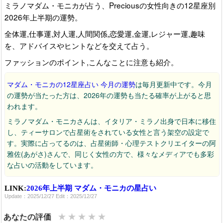
ミラノマダム・モニカが占う、Preciousの女性向きの12星座別
2026年上半期の運勢。
全体運,仕事運,対人運,人間関係,恋愛運,金運,レジャー運,趣味
を、アドバイスやヒントなどを交えて占う。
ファッションのポイント,こんなことに注意も紹介。
マダム・モニカの12星座占い 今月の運勢
は毎月更新中です。今月
の運勢が当たった方は、2026年の運勢も当たる確率が上がると思
われます。
ミラノマダム・モニカさんは、イタリア・ミラノ出身で日本に移住
し、ティーサロンで占星術をされている女性と言う架空の設定で
す。実際に占ってるのは、占星術師・心理テストクリエイターの阿
雅佐(あがさ)さんで、同じく女性の方で、様々なメディアでも多彩
な占いの活動をしています。
雑誌Preciousは、小学館発行の富裕層の女性向けファッション誌で
LINK:
2026年上半期 マダム・モニカの星占い
す。
Update：2025/12/27 Edit：2025/12/27
★
★
★
★
★
あなたの評価