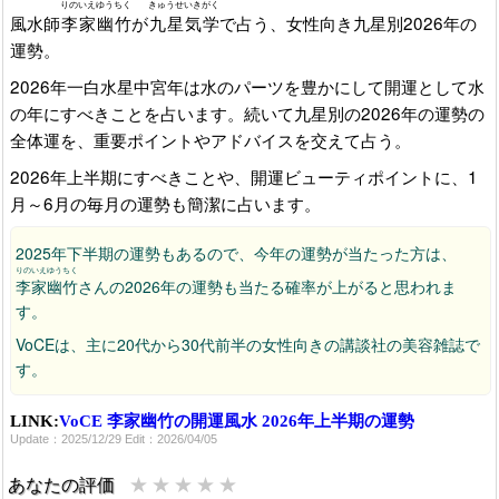
りのいえゆうちく
きゅうせいきがく
風水師
李家幽竹
が
九星気学
で占う、女性向き九星別2026年の
運勢。
2026年一白水星中宮年は水のパーツを豊かにして開運として水
の年にすべきことを占います。続いて九星別の2026年の運勢の
全体運を、重要ポイントやアドバイスを交えて占う。
2026年上半期にすべきことや、開運ビューティポイントに、1
月～6月の毎月の運勢も簡潔に占います。
2025年下半期の運勢もあるので、今年の運勢が当たった方は、
りのいえゆうちく
李家幽竹
さんの2026年の運勢も当たる確率が上がると思われま
す。
VoCEは、主に20代から30代前半の女性向きの講談社の美容雑誌で
す。
LINK:
VoCE 李家幽竹の開運風水 2026年上半期の運勢
Update：2025/12/29 Edit：2026/04/05
★
★
★
★
★
あなたの評価