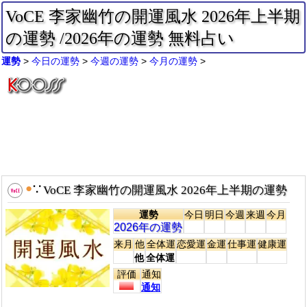
VoCE 李家幽竹の開運風水 2026年上半期
の運勢 /2026年の運勢 無料占い
運勢
今日の運勢
今週の運勢
今月の運勢
●
∵
VoCE 李家幽竹の開運風水 2026年上半期の運勢
運勢
今日
明日
今週
来週
今月
2026年の運勢
来月
他
全体運
恋愛運
金運
仕事運
健康運
他
全体運
評価
通知
通知