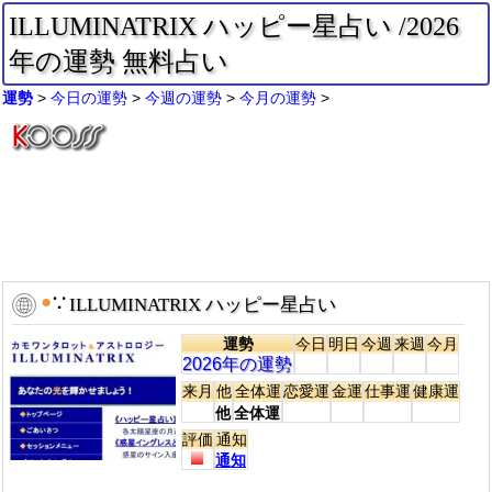
ILLUMINATRIX ハッピー星占い /2026
年の運勢 無料占い
運勢
今日の運勢
今週の運勢
今月の運勢
●
∵
ILLUMINATRIX ハッピー星占い
運勢
今日
明日
今週
来週
今月
2026年の運勢
来月
他
全体運
恋愛運
金運
仕事運
健康運
他
全体運
評価
通知
通知