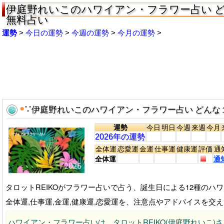
伊庭野れいこのハワイアン・フラワー占い どん
無料占い
運勢
今日の運勢
今週の運勢
今月の運勢
●
∵
伊庭野れいこのハワイアン・フラワー占い どんな
運勢
今日
明日
今週
来週
今月
2026年の運勢
全体運
恋愛運
金運
仕事運
健康運
評価
通
全体運
通
タロットREIKOがフラワー占いで占う、誕生日による12種のハ
全体運,仕事運,金運,健康運,恋愛運を、注意点やアドバイスを交
ハワイアン・フラワー占いは、タロットREIKO(伊庭野れいこ)さ