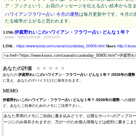
ア・ブックという、お花のメッセージを伝える占い絵本から生
ハワイアンフラワー占い 今月の運勢
は毎月更新中です。今月の運
たる確率が上がると思われます。
伊庭野れいこのハワイアン・フラワー占い どんな１年？
LINK:
Update：2025/12/30 Edit：2025/12/31
：
https://www.kooss.com/uranai/ccuratoday_00905.html
http://l.ko
LINK
Short:
★
★
★
★
★
あなたの評価
あなたの
伊庭野れいこのハワイアン・フラワー占い どんな１年？ /2026年の運勢
に見え、あなたのデバイスだけに保存されます。
MEMO
伊庭野れいこのハワイアン・フラワー占い どんな１年？ /2026年の運勢
への感想
ど、あなたご自身のためのメモにご活用下さい。