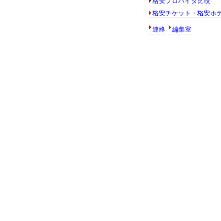
格安プロバイダ比較
格安チケット・格安ホ
連絡
編集室