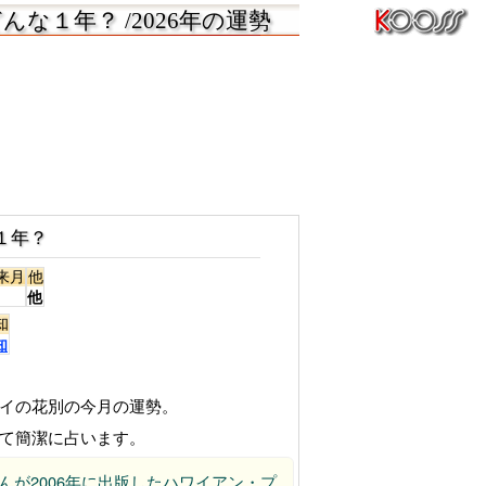
な１年？ /2026年の運勢
１年？
来月
他
他
知
知
ワイの花別の今月の運勢。
えて簡潔に占います。
んが2006年に出版したハワイアン・プ