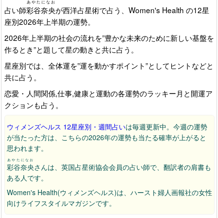
あやたになお
占い師
彩谷奈央
が西洋占星術で占う、Women's Health の12星
座別2026年上半期の運勢。
2026年上半期の社会の流れを”豊かな未来のために新しい基盤を
作るとき”と題して星の動きと共に占う。
星座別では、全体運を”運を動かすポイント”としてヒントなどと
共に占う。
恋愛・人間関係,仕事,健康と運動の各運勢のラッキー月と開運ア
クションも占う。
ウィメンズヘルス 12星座別・週間占い
は毎週更新中。今週の運勢
が当たった方は、こちらの2026年の運勢も当たる確率が上がると
思われます。
あやたになお
彩谷奈央
さんは、英国占星術協会会員の占い師で、翻訳者の肩書も
ある人です。
Women's Health(ウィメンズヘルス)は、ハースト婦人画報社の女性
向けライフスタイルマガジンです。