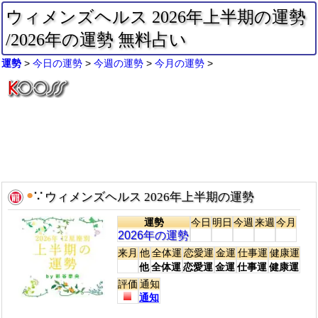
ウィメンズヘルス 2026年上半期の運勢
/2026年の運勢 無料占い
運勢
今日の運勢
今週の運勢
今月の運勢
●
∵
ウィメンズヘルス 2026年上半期の運勢
運勢
今日
明日
今週
来週
今月
2026年の運勢
来月
他
全体運
恋愛運
金運
仕事運
健康運
他
全体運
恋愛運
金運
仕事運
健康運
評価
通知
通知