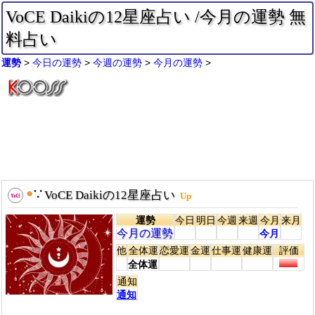
VoCE Daikiの12星座占い /今月の運勢 無
料占い
運勢
今日の運勢
今週の運勢
今月の運勢
●
∵
VoCE Daikiの12星座占い
Up
運勢
今日
明日
今週
来週
今月
来月
今月の運勢
今月
他
全体運
恋愛運
金運
仕事運
健康運
評価
全体運
通知
通知