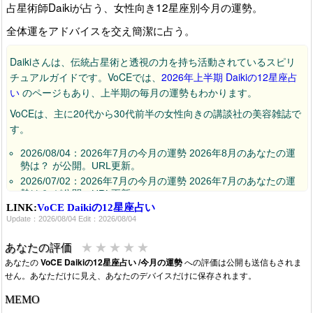
占星術師Daikiが占う、女性向き12星座別今月の運勢。
全体運をアドバイスを交え簡潔に占う。
Daikiさんは、伝統占星術と透視の力を持ち活動されているスピリ
チュアルガイドです。VoCEでは、
2026年上半期 Daikiの12星座占
い
のページもあり、上半期の毎月の運勢もわかります。
VoCEは、主に20代から30代前半の女性向きの講談社の美容雑誌で
す。
2026/08/04：2026年7月の今月の運勢 2026年8月のあなたの運
勢は？ が公開。URL更新。
2026/07/02：2026年7月の今月の運勢 2026年7月のあなたの運
勢は？ が公開。URL更新。
LINK:
VoCE Daikiの12星座占い
2026/06/06：2026年6月の今月の運勢が公開。URL更新。
Update：2026/08/04 Edit：2026/08/04
2026/05/07：2026年5月の今月の運勢が公開。URL更新。
2026/04/07：2026年4月の今月の運勢が公開。URL更新。
★
★
★
★
★
あなたの評価
2026/03/08：2026年3月の今月の運勢が公開。URL更新。
あなたの
VoCE Daikiの12星座占い /今月の運勢
への評価は公開も送信もされま
2026/02/07：2026年2月の今月の運勢が公開中。URL更新。
せん。あなただけに見え、あなたのデバイスだけに保存されます。
2026/01/02：2026年1月の今月の運勢が公開。
MEMO