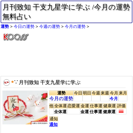
月刊致知 干支九星学に学ぶ /今月の運勢
無料占い
運勢
今日の運勢
今週の運勢
今月の運勢
●
∵
月刊致知 干支九星学に学ぶ
運勢
今日
明日
今週
来週
今月
来月
今月の運勢
今月
他
全体運
恋愛運
金運
仕事運
健康運
評価
全体運
金運
仕事運
健康運
通知
通知