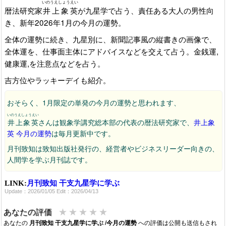
いのうえしょうえい
暦法研究家
井上象英
が九星学で占う、責任ある大人の男性向
き、新年2026年1月の今月の運勢。
全体の運勢に続き、九星別に、新聞記事風の縦書きの画像で、
全体運を、仕事面主体にアドバイスなどを交えて占う。金銭運,
健康運,を注意点などを占う。
吉方位やラッキーデイも紹介。
おそらく、1月限定の単発の今月の運勢と思われます、
いのうえしょうえい
井上象英
さんは観象学講究総本部の代表の暦法研究家で、
井上象
英 今月の運勢
は毎月更新中です。
月刊致知は致知出版社発行の、経営者やビジネスリーダー向きの、
人間学を学ぶ月刊誌です。
LINK:
月刊致知 干支九星学に学ぶ
Update：2026/01/05 Edit：2026/04/13
★
★
★
★
★
あなたの評価
あなたの
月刊致知 干支九星学に学ぶ /今月の運勢
への評価は公開も送信もされ