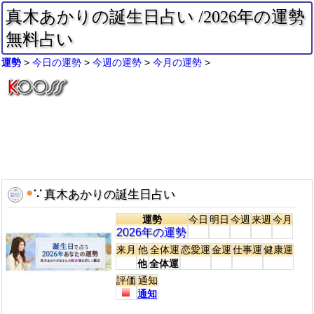
真木あかりの誕生日占い /2026年の運勢
無料占い
運勢
今日の運勢
今週の運勢
今月の運勢
●
∵
真木あかりの誕生日占い
運勢
今日
明日
今週
来週
今月
2026年の運勢
来月
他
全体運
恋愛運
金運
仕事運
健康運
他
全体運
評価
通知
通知