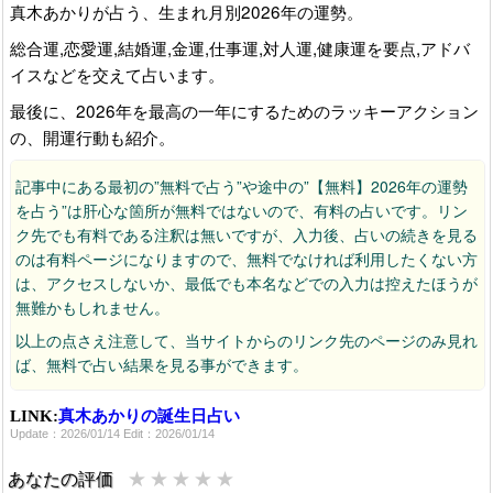
真木あかりが占う、生まれ月別2026年の運勢。
総合運,恋愛運,結婚運,金運,仕事運,対人運,健康運を要点,アドバ
イスなどを交えて占います。
最後に、2026年を最高の一年にするためのラッキーアクション
の、開運行動も紹介。
記事中にある最初の”無料で占う”や途中の”【無料】2026年の運勢
を占う”は肝心な箇所が無料ではないので、有料の占いです。リン
ク先でも有料である注釈は無いですが、入力後、占いの続きを見る
のは有料ページになりますので、無料でなければ利用したくない方
は、アクセスしないか、最低でも本名などでの入力は控えたほうが
無難かもしれません。
以上の点さえ注意して、当サイトからのリンク先のページのみ見れ
ば、無料で占い結果を見る事ができます。
真木あかりさんは、占星術,タロット等の占いで、雑誌やウェブな
LINK:
真木あかりの誕生日占い
ど多方面で活躍されている占い師です。
Update：2026/01/14 Edit：2026/01/14
真木あかりさんのその他の2026年の運勢には、
LEE 2026年上半期
占い 真木あかりさんの星占い
★
★
★
★
★
,
真木あかりさんのシンプル四柱推命
,
あなたの評価