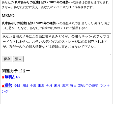
あなたの
ナースプラス 2026年間占い ナースの運勢
真木あかりの誕生日占い /2026年の運勢
への評価は公開も送信もされ
などがあります。
ません。あなただけに見え、あなたのデバイスだけに保存されます。
MEMO
真木あかりの誕生日占い /2026年の運勢
への感想や気づき,当たった,外れた,良か
った,悪かったなど、あなたご自身のためのメモにご活用下さい。
関連カテゴリー
無料占い
運勢
今日
明日
今週
来週
今月
来月
週末
毎日
2026年の運勢
ランキ
ング