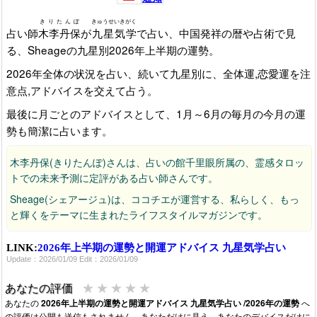
きりたんぽ
きゅうせいきがく
占い師
木李丹保
が
九星気学
で占い、中国発祥の暦や占術で見
る、Sheageの九星別2026年上半期の運勢。
2026年全体の状況を占い、続いて九星別に、全体運,恋愛運を注
意点,アドバイスを交えて占う。
最後に月ごとのアドバイスとして、1月～6月の毎月の今月の運
勢も簡潔に占います。
木李丹保(きりたんぽ)さんは、占いの館千里眼所属の、霊感タロッ
トでの未来予測に定評がある占い師さんです。
Sheage(シェアージュ)は、ココチエが運営する、私らしく、もっ
と輝くをテーマに生まれたライフスタイルマガジンです。
LINK:
2026年上半期の運勢と開運アドバイス 九星気学占い
Update：2026/01/09 Edit：2026/01/09
★
★
★
★
★
あなたの評価
あなたの
2026年上半期の運勢と開運アドバイス 九星気学占い /2026年の運勢
へ
の評価は公開も送信もされません。あなただけに見え、あなたのデバイスだけに