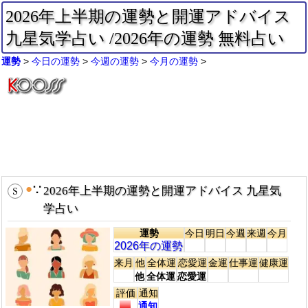
2026年上半期の運勢と開運アドバイス
九星気学占い /2026年の運勢 無料占い
運勢
今日の運勢
今週の運勢
今月の運勢
●
∵
2026年上半期の運勢と開運アドバイス 九星気
学占い
運勢
今日
明日
今週
来週
今月
2026年の運勢
来月
他
全体運
恋愛運
金運
仕事運
健康運
他
全体運
恋愛運
評価
通知
通知