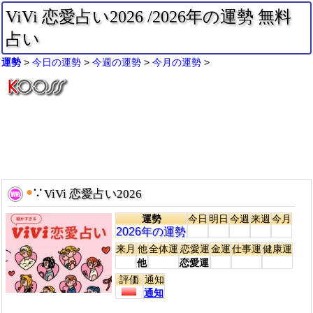
ViVi 恋愛占い2026 /2026年の運勢 無料
占い
運勢
今日の運勢
今週の運勢
今月の運勢
●
∵
ViVi 恋愛占い2026
運勢
今日
明日
今週
来週
今月
2026年の運勢
来月
他
全体運
恋愛運
金運
仕事運
健康運
他
恋愛運
評価
通知
通知