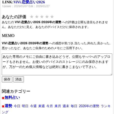
LINK:
ViVi 恋愛占い2026
Update：2026/01/07 Edit：2026/01/27
★
★
★
★
★
あなたの評価
あなたの
ViVi 恋愛占い2026 /2026年の運勢
への評価は公開も送信もされませ
ん。あなただけに見え、あなたのデバイスだけに保存されます。
MEMO
ViVi 恋愛占い2026 /2026年の運勢
への感想や気づき,当たった,外れた,良かった,
悪かったなど、あなたご自身のためのメモにご活用下さい。
関連カテゴリー
無料占い
運勢
今日
明日
今週
来週
今月
来月
週末
毎日
2026年の運勢
ランキ
ング