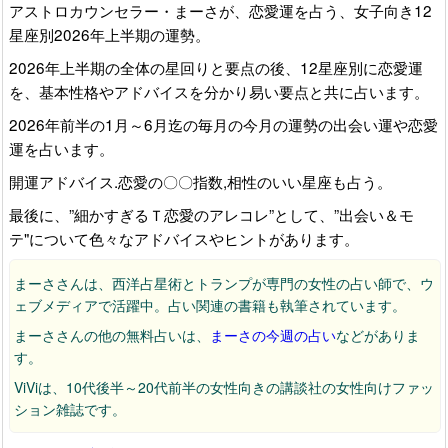
アストロカウンセラー・まーさが、恋愛運を占う、女子向き12
星座別2026年上半期の運勢。
2026年上半期の全体の星回りと要点の後、12星座別に恋愛運
を、基本性格やアドバイスを分かり易い要点と共に占います。
2026年前半の1月～6月迄の毎月の今月の運勢の出会い運や恋愛
運を占います。
開運アドバイス.恋愛の〇〇指数,相性のいい星座も占う。
最後に、”細かすぎるＴ恋愛のアレコレ”として、”出会い＆モ
テ"について色々なアドバイスやヒントがあります。
まーささんは、西洋占星術とトランプが専門の女性の占い師で、ウ
ェブメディアで活躍中。占い関連の書籍も執筆されています。
まーささんの他の無料占いは、
まーさの今週の占い
などがありま
す。
ViViは、10代後半～20代前半の女性向きの講談社の女性向けファッ
ション雑誌です。