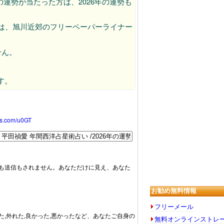
運勢が当たった方は、2026年の運勢も
EBは、旭川近郊のフリーペーパーライナー
せん。
す。
われます。
oss.com/u0GT
も送信もされません。あなただけに見え、あなた
お勧め無料情報
フリーメール
た,外れた,良かった,悪かったなど、あなたご自身の
無料オンラインストレ