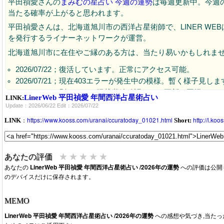
平田禎愛
さんの
まみむの星占い 今週の運勢
は毎週更新中。今週の
当たる確率が上がると思われます。
平田禎愛さんは、北海道旭川市の西洋占星術師で、LINER W
を発行するライナーネットワークが運営。
北海道旭川市に在住やご縁のある方は、当たり易いかもしれま
2026/07/22；復活しています。正常にアクセス可能。
2026/07/21；現在403エラーが発生中の模様。暫く様子見しま
2026/06/22：別ページで掲載継続確認。URL更新で再掲、
LinerWeb 平田禎愛 年間西洋占星術占い
LINK:
2026/06/08：404エラー継続中。理由は不明ですが終了と思
Update：2026/06/22 Edit：2026/07/22
：
https://www.kooss.com/uranai/ccuratoday_01021.html
http://l.ko
LINK
Short:
★
★
★
★
★
あなたの評価
あなたの
LinerWeb 平田禎愛 年間西洋占星術占い /2026年の運勢
への評価は公開
のデバイスだけに保存されます。
MEMO
LinerWeb 平田禎愛 年間西洋占星術占い /2026年の運勢
への感想や気づき,当たっ