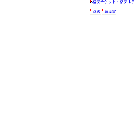
格安チケット・格安ホ
連絡
編集室