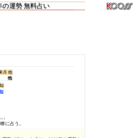
26年の運勢 無料占い
来月
他
他
知
知
りょう
明瞭
に占う。