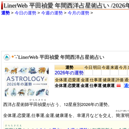
LinerWeb 平田禎愛 年間西洋占星術占い /20
運勢
今日の運勢
今週の運勢
今月の運勢
●
∵
LinerWeb 平田禎愛 年間西洋占星術占い
運勢
今日
明日
今週
来週
今月
2026年の運勢
全体運
恋愛運
金運
仕事運
健康運
評価
通
全体運
恋愛運
金運
仕事運
健康運
通
ひらたさだえ
西洋占星術師
平田禎愛
が占う、12星座別2026年の運勢。
かんけつめい
全体運,恋愛運,仕事運,金運,健康運を、幸運月などを交え、
簡潔
ひらたさだえ