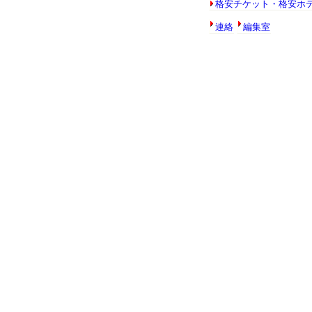
格安チケット・格安ホ
連絡
編集室