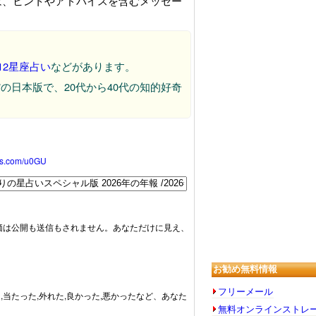
”は、ヒントやアドバイスを含むメッセー
12星座占い
などがあります。
aro”の日本版で、20代から40代の知的好奇
oss.com/u0GU
価は公開も送信もされません。あなただけに見え、
お勧め無料情報
フリーメール
,当たった,外れた,良かった,悪かったなど、あなた
無料オンラインストレ