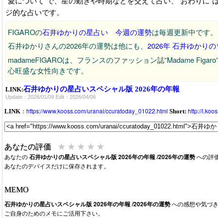
”愛について”で、星の動きや時期などを交えて占い、”おわりに
ジ的な占いです。
FIGAROの
石井ゆかりの星占い 今週の運勢
は毎週更新中です。
石井ゆかりさんの2026年の運勢は他にも、
2026年 石井ゆかりの
madameFIGAROは、フランスのファッション誌”Madame Fig
心旺盛な女性向きです。
石井ゆかりの星占いスペシャル版 2026年の年報
LINK:
Update：2026/01/09 Edit：2026/04/06
：
https://www.kooss.com/uranai/ccuratoday_01022.html
http://l.ko
LINK
Short:
★
★
★
★
★
あなたの評価
あなたの
石井ゆかりの星占いスペシャル版 2026年の年報 /2026年の運勢
への評
あなたのデバイスだけに保存されます。
MEMO
石井ゆかりの星占いスペシャル版 2026年の年報 /2026年の運勢
への感想や気づき
ご自身のためのメモにご活用下さい。