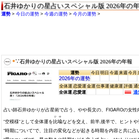
石井ゆかりの星占いスペシャル版 2026年の年報
運勢
今日の運勢
今週の運勢
今月の運勢
●
∵
石井ゆかりの星占いスペシャル版 2026年の年報
運勢
今日
明日
今週
来週
今月
2026年の運勢
全体運
恋愛運
金運
仕事運
健康運
評価
通
全体運
恋愛運
通
占い師石井ゆかりが占星術で占う、やや長文の、FIGAROの女性向
ひゆ
”空模様”として全体運を
比喩
などを交え、前半,後半で、ヒント
”時期について”で、注目の変化などが起きる時期を内容と共に占