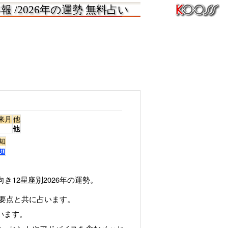
 /2026年の運勢 無料占い
来月
他
他
知
知
き12星座別2026年の運勢。
や要点と共に占います。
います。