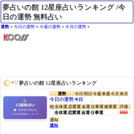
夢占いの館 12星座占いランキング /今
日の運勢 無料占い
運勢
今日の運勢
今週の運勢
今月の運勢
●
∵
夢占いの館 12星座占いランキング
運勢
今日
明日
今週
来週
今月
来月
今日の運勢
今日
他
全体運
恋愛運
金運
仕事運
健康運
評価
全体運
恋愛運
金運
仕事運
通知
通知