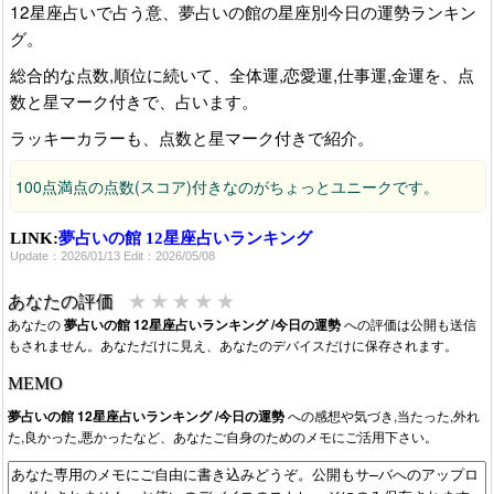
12星座占いで占う意、夢占いの館の星座別今日の運勢ランキン
グ。
総合的な点数,順位に続いて、全体運,恋愛運,仕事運,金運を、点
数と星マーク付きで、占います。
ラッキーカラーも、点数と星マーク付きで紹介。
100点満点の点数(スコア)付きなのがちょっとユニークです。
LINK:
夢占いの館 12星座占いランキング
Update：2026/01/13 Edit：2026/05/08
★
★
★
★
★
あなたの評価
あなたの
夢占いの館 12星座占いランキング /今日の運勢
への評価は公開も送信
もされません。あなただけに見え、あなたのデバイスだけに保存されます。
MEMO
夢占いの館 12星座占いランキング /今日の運勢
への感想や気づき,当たった,外れ
た,良かった,悪かったなど、あなたご自身のためのメモにご活用下さい。