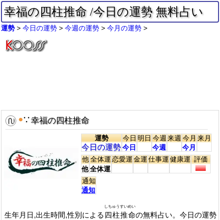
幸福の四柱推命 /今日の運勢 無料占い
運勢
今日の運勢
今週の運勢
今月の運勢
●
∵
幸福の四柱推命
運勢
今日
明日
今週
来週
今月
来月
今日の運勢
今日
今週
今月
他
全体運
恋愛運
金運
仕事運
健康運
評価
他
全体運
通知
通知
しちゅうすいめい
生年月日,出生時間,性別による
四柱推命
の無料占い。今日の運勢