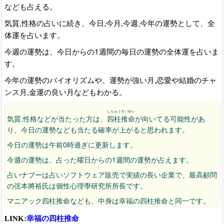
なども占える。
気質,性格の占いに続き、今日,今月,今週,今年の運勢として、全
体運を占います。
今週の運勢は、今日からの1週間の毎日の運勢の全体運を占いま
す。
今年の運勢のバイオリズムや、運勢が強い月,恋愛や結婚のチャ
ンス月,金運の良い月などもわかる。
しちゅうすいめい
気質,性格などが当たった方は、
四柱推命
が向いてる可能性があ
り、今日の運勢なども当たる確率が上がると思われます。
今日の運勢は午前0時過ぎに更新します。
今週の運勢は、占った曜日からの1週間の運勢が占えます。
占いナブーは占いソフトウェア販売で実績の長い企業で、最高顧問
の弦本將裕氏は個性心理學研究所所長です。
マニアック四柱推命なども、中身は幸福の四柱推命と同一です。
2026/01/14：今年の運勢が2026年の運勢に変わっています。
LINK:
幸福の四柱推命