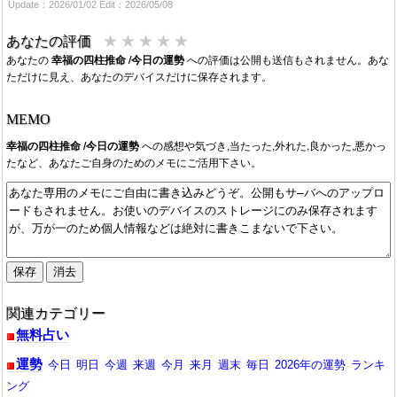
Update：2026/01/02 Edit：2026/05/08
★
★
★
★
★
あなたの評価
あなたの
幸福の四柱推命 /今日の運勢
への評価は公開も送信もされません。あな
ただけに見え、あなたのデバイスだけに保存されます。
MEMO
幸福の四柱推命 /今日の運勢
への感想や気づき,当たった,外れた,良かった,悪かっ
たなど、あなたご自身のためのメモにご活用下さい。
関連カテゴリー
無料占い
運勢
今日
明日
今週
来週
今月
来月
週末
毎日
2026年の運勢
ランキ
ング