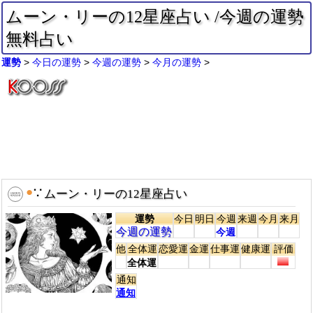
ムーン・リーの12星座占い /今週の運勢
無料占い
運勢
今日の運勢
今週の運勢
今月の運勢
●
∵
ムーン・リーの12星座占い
運勢
今日
明日
今週
来週
今月
来月
今週の運勢
今週
他
全体運
恋愛運
金運
仕事運
健康運
評価
全体運
通知
通知