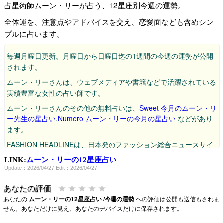
占星術師ムーン・リーが占う、12星座別今週の運勢。
全体運を、注意点やアドバイスを交え、恋愛面なども含めシン
プルに占います。
毎週月曜日更新。月曜日から日曜日迄の1週間の今週の運勢が公開
されます。
ムーン・リーさんは、ウェブメディアや書籍などで活躍されている
実績豊富な女性の占い師です。
ムーン・リーさんのその他の無料占いは、
Sweet 今月のムーン・リ
ー先生の星占い
,
Numero ムーン・リーの今月の星占い
などがあり
ます。
FASHION HEADLINEは、日本発のファッション総合ニュースサイ
トです。
LINK:
ムーン・リーの12星座占い
Update：2026/04/27 Edit：2026/04/27
2026/04/27：日本語ページへURL更新。
★
★
★
★
★
あなたの評価
あなたの
ムーン・リーの12星座占い /今週の運勢
への評価は公開も送信もされま
せん。あなただけに見え、あなたのデバイスだけに保存されます。