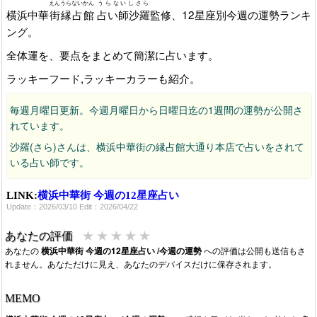
えんうらないかん
うらないしさら
横浜中華
街縁占館
占い師沙羅
監修、12星座別今週の運勢ランキ
ング。
全体運を、要点をまとめて簡潔に占います。
ラッキーフード,ラッキーカラーも紹介。
毎週月曜日更新。今週月曜日から日曜日迄の1週間の運勢が公開さ
れています。
沙羅(さら)さんは、横浜中華街の縁占館大通り本店で占いをされて
いる占い師です。
LINK:
横浜中華街 今週の12星座占い
Update：2026/03/10 Edit：2026/04/22
★
★
★
★
★
あなたの評価
あなたの
横浜中華街 今週の12星座占い /今週の運勢
への評価は公開も送信もさ
れません。あなただけに見え、あなたのデバイスだけに保存されます。
MEMO