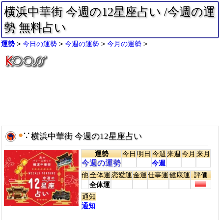
横浜中華街 今週の12星座占い /今週の運
勢 無料占い
運勢
今日の運勢
今週の運勢
今月の運勢
●
∵
横浜中華街 今週の12星座占い
運勢
今日
明日
今週
来週
今月
来月
今週の運勢
今週
他
全体運
恋愛運
金運
仕事運
健康運
評価
全体運
通知
通知