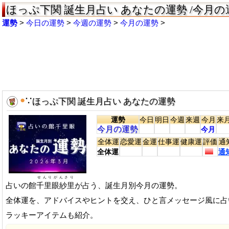
ほっぷ下関 誕生月占い あなたの運勢 /今月の
運勢
今日の運勢
今週の運勢
今月の運勢
●
∵
ほっぷ下関 誕生月占い あなたの運勢
運勢
今日
明日
今週
来週
今月
来
今月の運勢
今月
全体運
恋愛運
金運
仕事運
健康運
評価
通
全体運
通
せんりがんさり
占いの館
千里眼紗里
が占う、誕生月別今月の運勢。
全体運を、アドバイスやヒントを交え、ひと言メッセージ風に占
ラッキーアイテムも紹介。