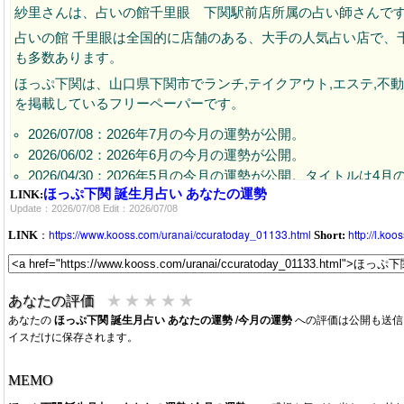
紗里さんは、占いの館千里眼 下関駅前店所属の占い師さんで
占いの館 千里眼は全国的に店舗のある、大手の人気占い店で、
も多数あります。
ほっぷ下関は、山口県下関市でランチ,テイクアウト,エステ,不
を掲載しているフリーペーパーです。
2026/07/08：2026年7月の今月の運勢が公開。
2026/06/02：2026年6月の今月の運勢が公開。
2026/04/30：2026年5月の今月の運勢が公開。タイトルは
ほっぷ下関 誕生月占い あなたの運勢
LINK:
2026/04/01：今月2026年4月の運勢が公開。
Update：2026/07/08 Edit：2026/07/08
2026/03/21：今月2026年3月の運勢が公開中です。
：
https://www.kooss.com/uranai/ccuratoday_01133.html
http://l.ko
LINK
Short:
★
★
★
★
★
あなたの評価
あなたの
ほっぷ下関 誕生月占い あなたの運勢 /今月の運勢
への評価は公開も送信
イスだけに保存されます。
MEMO