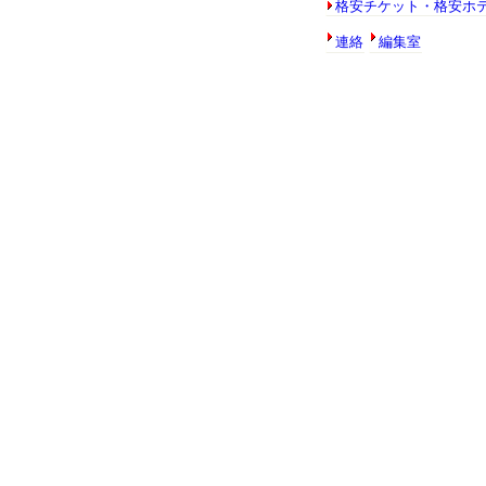
格安チケット・格安ホ
連絡
編集室