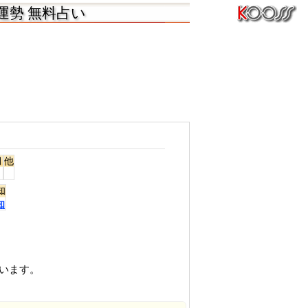
運勢 無料占い
月
他
知
知
います。