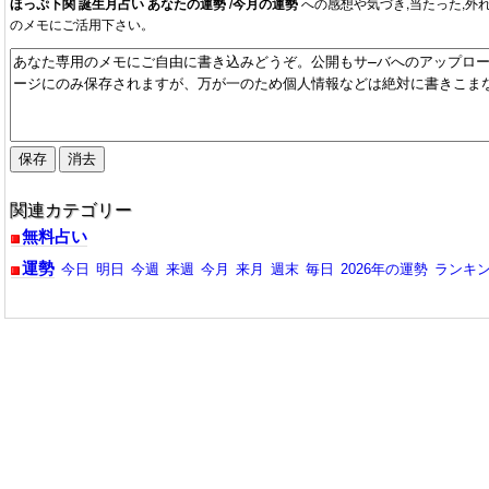
ほっぷ下関 誕生月占い あなたの運勢 /今月の運勢
への感想や気づき,当たった,外
のメモにご活用下さい。
関連カテゴリー
無料占い
運勢
今日
明日
今週
来週
今月
来月
週末
毎日
2026年の運勢
ランキ