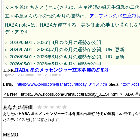
立木冬麗(たちきとうれい)さんは、占星術師の錢天牛流派の二
立木冬麗さんのその他の今月の運勢は、
アンフィンの12星座毎
HABA note+は、HABAが運営する、美や健康,心地よい暮
ディアです。
2026/08/01：2026年8月の今月の運勢が公開。
2026/07/01：2026年7月の今月の運勢が公開。URL更新。
2026/06/01：2026年6月の今月の運勢が公開。URL更新。
2026/05/01：2026年5月の今月の運勢が公開。
HABA 星のメッセンジャー立木冬麗の占星術
LINK:
2026/04/13：2026年4月の今月の運勢が公開中です。
Update：2026/08/01 Edit：2026/08/01
：
https://www.kooss.com/uranai/ccuratoday_01154.html
http://l.ko
LINK
Short:
★
★
★
★
★
あなたの評価
あなたの
HABA 星のメッセンジャー立木冬麗の占星術 /今月の運勢
への評価は公
たのデバイスだけに保存されます。
MEMO