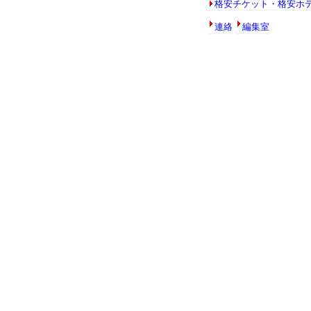
格安チケット・格安ホ
連絡
編集室