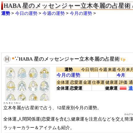
HABA 星のメッセンジャー立木冬麗の占星術 
運勢
今日の運勢
今週の運勢
今月の運勢
●
∵
HABA 星のメッセンジャー立木冬麗の占星術
Up
運勢
今日
明日
今週
来週
今月
来
今月の運勢
今月
全体運
恋愛運
金運
仕事運
健康運
評価
通
全体運
恋愛運
健康運
通
たちきとうれい
立木冬麗
が占星術で占う、12星座別今月の運勢。
かんけつ
全体運,人間関係運(恋愛運を含む),健康運を注意点などを交え
簡
ラッキーカラー＆アイテムも紹介。