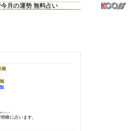
/今月の運勢 無料占い
月
他
知
知
めいりょう
潔明瞭
に占います。