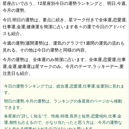
星座占いで占う、12星座別今日の運勢ランキングと、明日,今週,
今月の運勢。
今日,明日の運勢は、要点に続き、星マーク付きで全体運,恋愛運,
仕事運,金運,健康運を簡潔に占います各々の運で今日のアドバイ
スも紹介。
今週の運勢(週間運勢)は、運気のグラフで1週間の運気の流れも
見れる。その他は今日の運勢と同様の内容。
今月の運勢は、全体運のみ簡潔に占います。全体運,恋愛運,仕事
運,金運,健康運は星マークのみ。今月のテーマ,ラッキーデー,要
注意日も紹介。
今日の運勢ランキングでは、総合運,恋愛運,仕事運,金運別に見れま
す。
明日の運勢,今月の運勢は、ランキングの各星座のページから移動
できます。
各星座の”詳しく知る”で、性格,特徴,長所と短所,恋愛傾向,仕事,金
運,相性も占えるので、かなり当たったと思う方は、今月の運勢な
ども当たる確率が上がるのではないかと思います。