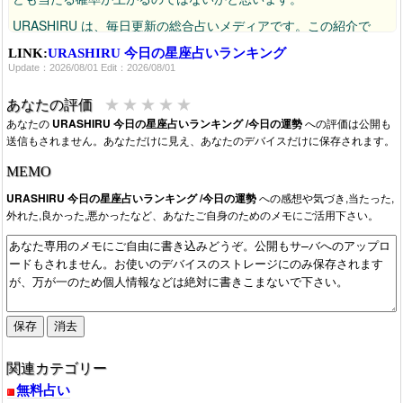
URASHIRU は、毎日更新の総合占いメディアです。この紹介で
は、星座占いに関する、今日～今月の運勢を紹介していますが、他
LINK:
URASHIRU 今日の星座占いランキング
きゅうせいきがく
しちゅうすいめい
Update：2026/08/01 Edit：2026/08/01
にも、
九星気学
,六星占術,
四柱推命
で占うページもあります。
他にも、恋愛診断や姓名判断などの無料占いなどもある、総合的な
★
★
★
★
★
あなたの評価
無料占いサイトです。
あなたの
URASHIRU 今日の星座占いランキング /今日の運勢
への評価は公開も
送信もされません。あなただけに見え、あなたのデバイスだけに保存されます。
2026/08/01：2026年8月の今月の運勢に更新確認。
2026/07/01：2026年7月の今月の運勢に更新確認。
MEMO
2026/06/02：2026年6月の今月の運勢に更新確認。
URASHIRU 今日の星座占いランキング /今日の運勢
への感想や気づき,当たった,
2026/05/15：2026年5月の今月の運勢が公開中です。
外れた,良かった,悪かったなど、あなたご自身のためのメモにご活用下さい。
関連カテゴリー
無料占い