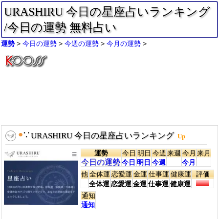
URASHIRU 今日の星座占いランキング
/今日の運勢 無料占い
運勢
今日の運勢
今週の運勢
今月の運勢
●
∵
URASHIRU 今日の星座占いランキング
Up
運勢
今日
明日
今週
来週
今月
来月
今日の運勢
今日
明日
今週
今月
他
全体運
恋愛運
金運
仕事運
健康運
評価
全体運
恋愛運
金運
仕事運
健康運
通知
通知