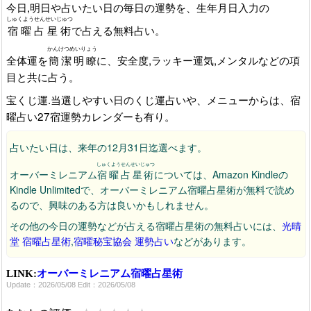
今日,明日や占いたい日の毎日の運勢を、生年月日入力の
しゅくようせんせいじゅつ
宿曜占星術
で占える無料占い。
かんけつめいりょう
全体運を
簡潔明瞭
に、安全度,ラッキー運気,メンタルなどの項
目と共に占う。
宝くじ運.当選しやすい日のくじ運占いや、メニューからは、宿
曜占い27宿運勢カレンダーも有り。
占いたい日は、来年の12月31日迄選べます。
しゅくようせんせいじゅつ
オーバーミレニアム
宿曜占星術
については、Amazon Kindleの
Kindle Unlimitedで、オーバーミレニアム宿曜占星術が無料で読め
るので、興味のある方は良いかもしれません。
その他の今日の運勢などが占える宿曜占星術の無料占いには、
光晴
堂 宿曜占星術
,
宿曜秘宝協会 運勢占い
などがあります。
LINK:
オーバーミレニアム宿曜占星術
Update：2026/05/08 Edit：2026/05/08