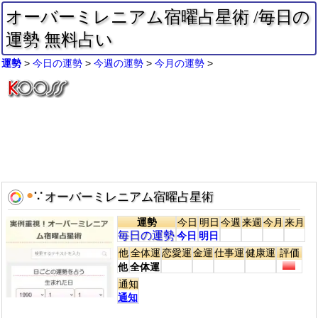
オーバーミレニアム宿曜占星術 /毎日の
運勢 無料占い
運勢
今日の運勢
今週の運勢
今月の運勢
●
∵
オーバーミレニアム宿曜占星術
運勢
今日
明日
今週
来週
今月
来月
毎日の運勢
今日
明日
他
全体運
恋愛運
金運
仕事運
健康運
評価
他
全体運
通知
通知