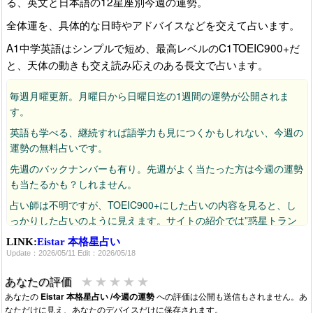
る、英文と日本語の12星座別今週の運勢。
全体運を、具体的な日時やアドバイスなどを交えて占います。
A1中学英語はシンプルで短め、最高レベルのC1TOEIC900+だ
と、天体の動きも交え読み応えのある長文で占います。
毎週月曜更新。月曜日から日曜日迄の1週間の運勢が公開されま
す。
英語も学べる、継続すれば語学力も見につくかもしれない、今週の
運勢の無料占いです。
先週のバックナンバーも有り。先週がよく当たった方は今週の運勢
も当たるかも？しれません。
占い師は不明ですが、TOEIC900+にした占いの内容を見ると、し
っかりした占いのように見えます。サイトの紹介では”惑星トラン
ジットに基づく本格的な西洋占星術の星読み”となっています。
LINK:
Eistar 本格星占い
Update：2026/05/11 Edit：2026/05/18
Eistar は、まっすぐソフトウェアの無料占いコンテンツです。
★
★
★
★
★
あなたの評価
あなたの
Eistar 本格星占い /今週の運勢
への評価は公開も送信もされません。あ
なただけに見え、あなたのデバイスだけに保存されます。