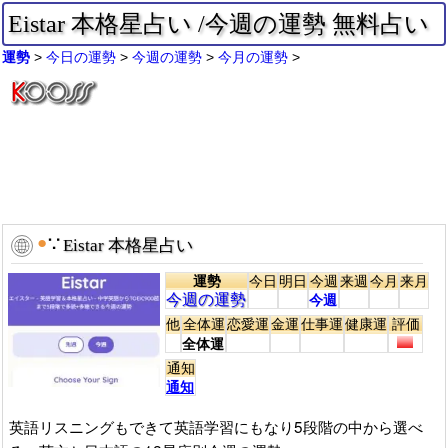
Eistar 本格星占い /今週の運勢 無料占い
運勢
今日の運勢
今週の運勢
今月の運勢
●
∵
Eistar 本格星占い
運勢
今日
明日
今週
来週
今月
来月
今週の運勢
今週
他
全体運
恋愛運
金運
仕事運
健康運
評価
全体運
通知
通知
英語リスニングもできて英語学習にもなり5段階の中から選べ