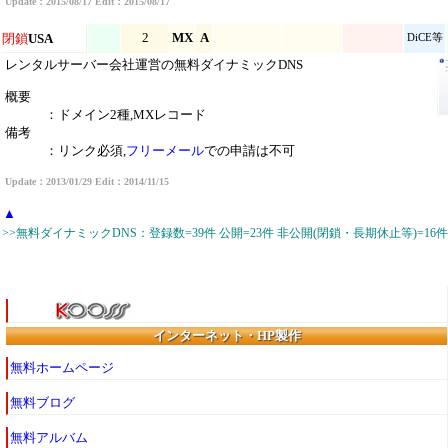
Update：2015/08/17 Edit：2015/08/17
2
MX
A
閉鎖
USA
DiCE等
レンタルサーバー会社運営の無料ダイナミックDNS
概要
：ドメイン2種,MXレコード
備考
：リンク必須,
フリーメール
での申請は不可
Update：2013/01/29 Edit：2014/11/15
▲
>>無料ダイナミックDNS：登録数=39件 公開=23件 非公開(閉鎖・長期休止等)=16件
インターネット・HP製作
無料ホームページ
無料ブログ
無料アルバム