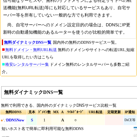
信可能なサービスや、無料のサブドメインによる特定サイトへの転
送機能(無料URL転送)等にも対応しているサービスもあり、自宅サ
ーバー等を所有していない一般的な方でも利用できます。
尚、自宅サーバーへのドメイン設定目的の場合は、DDNSにIP更
新時の自動通知機能のあるルーターを使うのが比較的簡単です。
無料ダイナミックDNS一覧
国内外の無料のDDNSサービス一覧。
無料ドメイン・無料URL転送
無料のドメインやサイトへの転送URL,短縮
URLを取得したい方はこちら
格安レンタルサーバー集
ドメイン無料のレンタルサーバーも多数ご紹
介。
無料ダイナミックDNS一覧
無料で利用できる、国内外のダイナミックDNSサービス比較一覧
無料DDNS
見本
ﾄﾞﾒｲﾝ数
MX
A
ﾜｲﾙﾄﾞｶｰﾄﾞ
URL転送
定期更新
IP通知
●
∵
DDNSNow
S
1
A
○
DiCE等
短いホスト名で簡単に即利用可能な無料DDNS