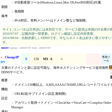
：IP自動更新ツール(Windows,Linux,Mac OS,FreeBSD対応)付属
期限
：無期限
備考
：IPv6対応。有料メンバーはドメイン数など無制限。
サイト,コンパネは日本語には未対応です。サービス提供は米国のIT企業の
2020/07/07：記載内容一部更新。ログイン確認し設定内容更新。
2016/08/04：比較的新しいDDNSです。今ならホスト名は好きに取りやす
す。
more
Update：2020/07/07 Edit：2020/07/07
●
∵
ChangeIP
専用ツ
S
158
MX
A
○
ール
jpn
大量のドメインと楽に設定可能な、海外ホステンィングサービス提供無料
DDNSサービス。
概要
：ドメイン150種以上。A,MX,AAAA,CNAME,URLレコード,ワイル
機能
：URL転送(サブドメイン設定,無制限)
設定
：アカウント取得⇒ドメイン⇒CheckOut⇒ViewCart⇒Complete Order
Manager
通知