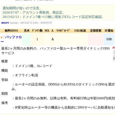
通知期間が短いので注意。
2020/07/07：アカウント再取得。再設定。
2013/02/13：ドメイン7種⇒15種に増加,TXTレコード設定対応確認。
more
Update：2013/02/13 Edit：2020/07/07
無料DDNS
見本
ﾄﾞﾒｲﾝ数
MX
A
ﾜｲﾙﾄﾞｶｰﾄﾞ
URL転送
定期更新
IP通知
●
∵
バッファロ
1
A
自動
ー
最長2ヶ月間のみ無料の、バッファロー製ルーター専用ダイナミックDNS
サービス
概要
：ドメイン1種。Aレコード
機能
：オフライン転送
登録
：ルーターの設定画面、DDNSからBUFFALOダイナミックDNSを選
み。
期限
：最長2ヶ月間のみ無料。以降は有料。有料移行時は年額3600円(税別
備考
：IP変化時はルーター等の機器から自動的にDNSサーバに自動通知を