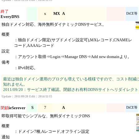
終了
x
MX
A
DiCE等
EveryDNS
独自ドメイン対応、海外無料ダイナミックDNSサービス。
概要
：独自ドメイン限定(サブドメイン設定可),MXレコード,CNAMEレ
コード,AAAAレコード
設定
：アカウント取得⇒Login⇒Manage DNS⇒Add new domainより。
備考
：IPv6対応。
最近は独自ドメイン運用のブログも増えている模様ですので、コスト削減
知れません。
2011/09/20：サービス終了確認。閉鎖され有料DDNSサイトへリダイレク
Update：2011/09/20 Edit：2014/11/15
S
7
A
閉鎖
ieSerever
DiCE等
即取得可能でシンプルな、無料ダイナミックDNS
概要
：ドメイン7種,Aレコード,オフライン設定
通知