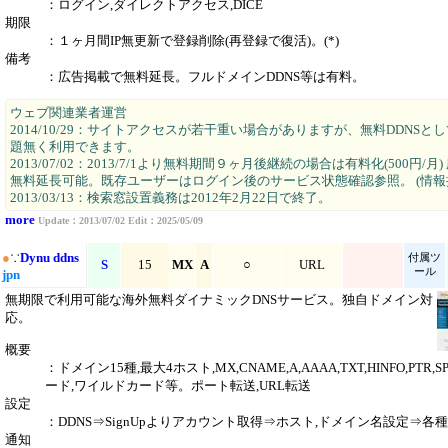
：ログイン,ダイレクトアクセス,DICE
期限
：１ヶ月間IP無更新で登録削除(再登録で復活)。(*)
備考
：広告掲載で無料延長。フルドメインDDNS等は有料。
ウェブ関連業者運営
2014/10/29：サイトアクセスが若干重い場合がありますが、無料DDNSと
題無く利用できます。
2013/07/02：2013/7/1より無料期間９ヶ月後継続の場合は有料化(500円/月
無料延長可能。既存ユーザーはログイン後のサービス状態確認参照。 (情報
2013/03/13：検索窓設置義務は2012年2月22日で終了。
more
Update：2013/07/02 Edit：2025/05/09
●
∵
Dynu ddns
付属ツ
S
15
MX
A
○
URL
ール
jpn
無期限で利用可能な海外無料ダイナミックDNSサービス。独自ドメイン対
応。
概要
：ドメイン15種,最大4ホスト,MX,CNAME,A,AAAA,TXT,HINFO,PTR,S
ード,ワイルドカード等。ポート転送,URL転送
設定
：DDNS⇒SignUpよりアカウント取得⇒ホスト,ドメイン名設定⇒各
通知