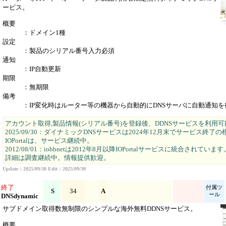
ービス。
概要
：ドメイン1種
設定
：製品のシリアル番号入力必須
通知
：IP自動更新
期限
：無期限
備考
：IP変化時はルーター等の機器から自動的にDNSサーバに自動通知を
アカウント取得,製品情報(シリアル番号)を登録後、DDNSサービスを利用可
2025/09/30：ダイナミックDNSサービスは2024年12月末でサービス終了の
IOPortalは、サービス継続中。
2012/08/01：iobbnetは2012年8月以降IOPortalサービスに統合されています
詳細は調査継続中。情報提供歓迎。
Update：2025/09/30 Edit：2025/09/30
終了
付属ツ
S
34
A
ール
DNSdynamic
サブドメイン取得数無制限のシンプルな海外無料DDNSサービス。
概要