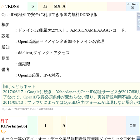
ddclient
S
32
MX
A
△
∵
KDNS
等
OpenID認証※で安全に利用できる国内無料DDNS β版
概要
：ドメイン32種,最大2ホスト。A,MX,CNAME,AAAAレコード。
設定
：OpenID認証⇒ドメイン名追加⇒ドメイン名管理
通知
：ddclient,ダイレクトアクセス
期限
：無期限
備考
：OpenID必須。IPv6対応。
旧けんどもネット
2017/06/17：Googleに続き、YahooJapanのOpenID認証サービスが2017
了なので、OpenID取得必須条件が変わらない限り、実質新規利用不能にな
2011/09/13：ブラウザによってはOpenID入力フォームが出現しない場合
Update：2017/06/17 Edit：2017/07/01
終了
1
A
IOPortal(iobb)
自動
Up
ルーター等のアイ・オー・データ製品利用者限定無料ダイナミックDNSサ