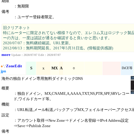
期限
：無期限
備考
：ユーザー登録者限定。
旧クリアネット
特にルーターに限定されてない模様？なので、エレコム又はロジテック製
ーの方は、一度は認証が通るか確認すると良いかと思います。
2020/07/07：無料継続確認。URL更新。
2012/08/13：無料期間延長。2017年5月31日迄。(情報提供感謝)
more
Update：2020/07/07 Edit：2020/07/07
●
∵
ZoneEdit
S
x
MX
A
○
DiCE等
jpn
海外の独自ドメイン専用無料ダイナミックDNS
概要
：独自ドメイン。MX,CNAME,A,AAAA,TXT,NS,PTR,SPF,SRVレコー
ド,ワイルドカード等。
機能
：URL転送,メール転送,バックアップMX,フェイルオーバー,アクセ
設定
：アカウント取得⇒New Zone⇒ドメイン名登録⇒IPv4 Address設定
⇒Save⇒Publish Zone
備考