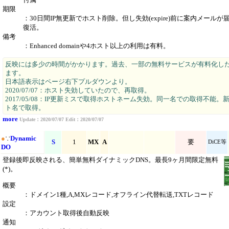
期限
：30日間IP無更新でホスト削除。但し失効(expire)前に案内メール
復活。
備考
：Enhanced domainや4ホスト以上の利用は有料。
反映には多少の時間がかかります。過去、一部の無料サービスが有料化し
ます。
日本語表示はページ右下プルダウンより。
2020/07/07：ホスト失効していたので、再取得。
2017/05/08：IP更新ミスで取得ホストネーム失効。同一名での取得不能。
ト名で取得。
more
Update：2020/07/07 Edit：2020/07/07
●
∵
Dynamic
S
1
MX
A
要
DiCE等
DO
登録後即反映される、簡単無料ダイナミックDNS。最長9ヶ月間限定無料
(*)。
概要
：ドメイン1種,A,MXレコード,オフライン代替転送,TXTレコード
設定
：アカウント取得後自動反映
通知