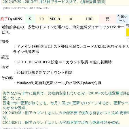
2012/07/29：2013年1月28日でサービス終了。(情報提供感謝)
Update：2013/02/02 Edit：2014/11/15
付属ツ
終了
DynDNS
S
19
MX
A
○
URL
要
ール
老舗的存在の、多数のドメインが選べる、海外無料ダイナミックDNSサー
ビス。
概要
：ドメイン18種,最大2ホスト登録可,MXレコード,URL転送,ワイルド
ライン代替表示
設定
：GET IT NOW⇒HOST設定⇒アカウント取得 ※但し初回時
備考
：35日間IP無更新でアカウント削除
その他
：Windows対応自動更新ツール(DynDNS Updater)付属
海外ながら非常に便利で、比較的安定していたが、2010年の仕様変更以降
難くなった。
固定IPやIP更新が無くても、毎月１回はIP更新でログインするか、更新ツ
のがやや難点。
2012/03/08：旧アカウントはクレカ登録不要で現在も新規ホスト追加,更
認。
2011/02/11：旧アカウントはクレカ登録不要で現在も更新可能を確認。
Update：2011/12/28 Edit：2014/11/15