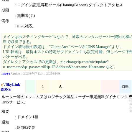
：ログイン設定,専用ツール(HomingBeacon),ダイレクトアクセス
期限
：無期限(？)
備考
：IPv6対応。
メインはホスティングサービスなので、通常のレンタルサーバー契約同様
料で取得できる。
ドメイン取得後の設定は、”Client Area”ページ右”DNS Manager”より。
URL転送は、取得ホストの特定サブドメインにも設定可能。但しページ下
バナーが出る。
ダイレクトアクセスでの更新は、nic.changeip.com/nic/update?
u=username&p=password&ip=IP Address&hostname=Hostname など。
more
Update：2020/07/07 Edit：2025/05/09
●
∵
SkyLink
1
A
自動
DDNS
ルーター等のエレコム又はロジテック製品ユーザー限定無料ダイナミック
DNSサービス。
概要
：ドメイン1種
通知
：IP自動更新