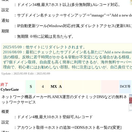
：ドメイン34種,最大7ホスト以上(多分無制限),Aレコード対応。
設定
：サブドメイン名チェック⇒サインアップ⇒”manage”⇒”Add a new dom
通知
：IP自動更新ツール(Windows対応)付属,ダイレクトアクセス(更新URL
期限
：無期限 ※特に記載は見当たらず。
2025/05/09：他サイトにリダイレクトされます。
2016/08/09：最初にチェックしたサブドメイン名も新たに”Add a new doma
須の模様。反映に若干時間がかかる＆挙動が不安定になる場合がある模様
ず7個ドメイン取得。自由度も高く簡単に利用できるが、海外無料サーバー
理由で、初心者にはお勧めしない部類。特に注意はしないが、自己責任で
Update：2025/05/09 Edit：2025/05/09
終了
S
4
MX
A
DiCE等
CyberGate
ネットワーク機器メーカーPLANEX運営のダイナミックDNSなどの無料ネ
ットワークサービス
概要
：ドメイン4種,最大10ホスト登録可,Aレコード
設定
：アカウント取得⇒ホストの追加⇒DDNSホスト名一覧の[変更]