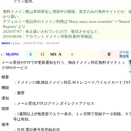
プラン提供。
無料ドメイン数は常時変化し増加中の模様。英文のみの海外サイトだが、
かり易い。
デフォルト一覧以外のドメイン利用は"Many many more available"⇒"Shared 
Registry"より
2020/07/07：休止扱いされていたので、復活させるなど。
2016/08/06：アカウント,ドメイン等取得,動作等確認。
more
Update：2020/07/07 Edit：2022/01/05
メール
●
∵
MyDNS
S
15
MX
A
○
要
受信等
メール受信やFTPでIP更新通知を行う、独自ドメイン対応無料ダイナミッ
クDNSサービス
概要
：ドメイン15種,独自ドメイン対応,ＭＸレコード,ワイルドカード,TX
機能
：履歴
通知
：メール受信,FTP,ログイン,ダイレクトアクセス
期限
：1週間以上IP無更新でエラー表示。１ヶ月間で登録データ削除。※
等は有効。
備考
：住所,電話番号等登録必須。