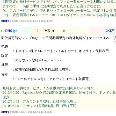
期間限定の無料サービスですが、バッファロー製ルーターを利用の方は多
ますので、一時的に手軽に短期限定で利用したいと言う方などに。
尚、このサービスが利用できるバッファロー製ルーターは、指定された対
です。設定画面DDNSメニューにBUFFALOダイナミックDNSのある事を確
more
Update：2015/05/24 Edit：2025/05/09
●
∵
DHS
jpn
2
MX
A
○
DiCE等
即取得可能でシンプルな、30日間期間限定の海外無料ダイナミックDNS
概要
：ドメイン2種,MXレコード,ワイルドカード,オフライン代替表示
設定
：アカウント取得⇒Login⇒hosts
期限
：短期間(30日間)のみ無料,以降は有料。
備考
：1メールアドレス毎に1アカウント,1ホスト取得可。
無料お試し的なサービス。１か月以内の短期利用サイト向き。
2013/10/20：Payment FAQで30日間限定無料確認。紹介文修正。ドメイン
減少。
2012/10/03：アカウント再取得。仕様等変化無し。
2010/06/09：アカウント削除確認。理由等は不明。
more
Update：2013/10/20 Edit：2014/11/15