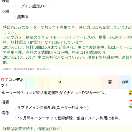
通知
：ログイン設定,DiCE
期限
：無期限
特にPlanexのルーターで無くても利用でき、使い方,FAQも充実していてわ
しょう。
ライブカメラ構築のできるリモートカメラサービスや、携帯・PCのデータ
料。無料電話（IP電話）などは終了しています。
2017/06/17：無料期間は5月末で延長され、更に再度延長中。旧ユーザー
で利用可能。有料の正式開始時は不明。料金は1年間5800円
2017/02/10：2017年中に有料化となっているが、現在も無料継続中。新
能。
Update：2016/08/01 Edit：2017/06/17
終了
コレデネ
1
A
要
自動
ット
ルーター等のコレガ製品限定無料ダイナミックDNSサービス。
概要
：サブドメイン自動配布(ユーザー指定不可)
備考
：2ヶ月間ルーターオフで登録解除。独自ドメイン利用は有料。
詳細は調査継続中。情報提供歓迎。