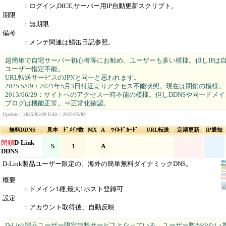
：ログイン,DICE,サーバー用IP自動更新スクリプト。
期限
：無期限
備考
：メンテ関連は鯖缶日記参照。
超簡単で自宅サーバー初心者等にお勧め。ユーザーも多い模様。但しIPは
ユーザー指定不能。
URL転送サービスのJPNと同一と思われます。
2025 5/09：2021年5月3日付近よりアクセス不能状態。現在は閉鎖の模様。
2013/06/29：サイトへのアクセス一時不能の模様。但しDDNSや同一ドメ
ブログは機能正常。⇒正常化確認。
Update：2025/05/09 Edit：2025/05/09
無料DDNS
見本
ﾄﾞﾒｲﾝ数
MX
A
ﾜｲﾙﾄﾞｶｰﾄﾞ
URL転送
定期更新
IP通知
閉鎖
D-Link
S
1
A
DDNS
D-Link製品ユーザー限定の、海外の簡単無料ダイナミックDNS。
概要
：ドメイン1種,最大1ホスト登録可
設定
：アカウント取得後、自動反映
D-Link製品ユーザー限定無料サービスとなっている。ユーザー数が少ない