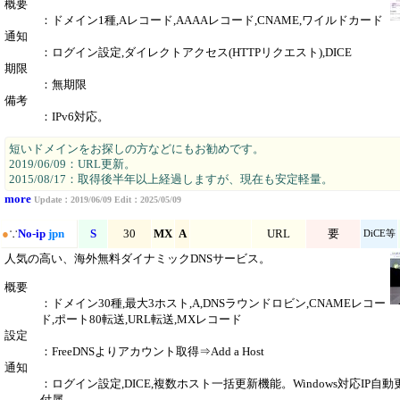
概要
：ドメイン1種,Aレコード,AAAAレコード,CNAME,ワイルドカード
通知
：ログイン設定,ダイレクトアクセス(HTTPリクエスト),DICE
期限
：無期限
備考
：IPv6対応。
短いドメインをお探しの方などにもお勧めです。
2019/06/09：URL更新。
2015/08/17：取得後半年以上経過しますが、現在も安定軽量。
more
Update：2019/06/09 Edit：2025/05/09
●
∵
No-ip
jpn
S
30
MX
A
URL
要
DiCE等
人気の高い、海外無料ダイナミックDNSサービス。
概要
：ドメイン30種,最大3ホスト,A,DNSラウンドロビン,CNAMEレコー
ド,ポート80転送,URL転送,MXレコード
設定
：FreeDNSよりアカウント取得⇒Add a Host
通知
：ログイン設定,DICE,複数ホスト一括更新機能。Windows対応IP自
付属