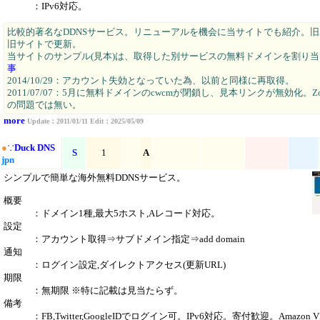
：IPv6対応。
比較的著名なDDNSサービス。リニューアルを機会に当サイトでも紹介。
旧サイトで更新。
当サイトのサンプル(見本)は、取得した別サービスの無料ドメインを割り当
事
2014/10/29：アカウント失効となっていた為、以前と同様に再取得。
2011/07/07：5月に無料ドメインのcwcmが閉鎖し、見本リンクが無効化。Zon
の問題では無い。
more
Update：2011/01/11 Edit：2025/05/09
●
∵
Duck DNS
S
1
A
jpn
シンプルで簡単な海外無料DDNSサービス。
概要
：ドメイン1種,最大5ホスト,Aレコード対応。
設定
：アカウント取得⇒サブドメイン指定⇒add domain
通知
：ログイン設定,ダイレクトアクセス(更新URL)
期限
：無期限 ※特に記載は見当たらず。
備考
：FB,Twitter,GoogleIDでログイン可。IPv6対応。寄付歓迎。Amazon