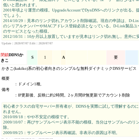
低いと思われます。
2001年頃より運営の模様。UpgradeAccountでDynDNSへのリンクが出る。
でしょう。
2014/10/29：見本のリンク切れ,アカウント削除確認。現在の申請は、D-Li
のシリアルナンバーやMACアドレス登録必須となっている。D-Link製品
のサービスとなった模様。
2012/10/31：10か月以上放置していますが見本はリンク切れ無し。意外に
Update：2020/07/07 Edit：2020/07/07
閉鎖
DDNSか
S
1
A
要
きこ
かきこ(kakiko)系の初心者向きのシンプルな無料ダイナミックDNSサービス
概要
：ドメイン1種,
備考
：IP更新後、反映に約2時間。2ヶ月間IP無更新でアカウント削除
初心者クラスの自宅サーバー所有者が、DDNSを実際に試して理解するの
れません。
2010/09/18：やや不安定の模様です。
2009/10/07：再びサンプルページ表示不能の模様。当分はサンプルへのリ
除。
2009/09/25：サンプルページ表示再確認。非表示の原因は不明。