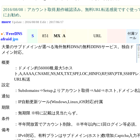
2016/08/08：アカウント取得,動作確認済み。無料URL転送感覚ですぐ使
にお勧め。
more
Update：2016/08/08 Edit：2017/06/17
●
∵
FreeDNS
付属ツ
S
851
MX
A
URL
ール
afraid
jpn
大量のサブドメインが選べる海外無料DNSの無料DDNSサービス。独自ド
メイン対応。
概要
：ドメイン約56000種,最大5ホス
ト,A,AAAA,CNAME,NS,MX,TXT,SPF,LOC,HINFO,RP,SRV,PTR,SS
URL転送
設定
：Subdomains⇒Setupよりアカウント取得⇒Add⇒ホスト,ドメイン名
通知
：IP自動更新ツール(Windows,Linux,iOS対応)付属
期限
：無期限 ※特に記載は見当たらず。
条件
：半年間放置でアカウント削除。 ※半年以内に1回ログイン等必須。
備考
：IPv6対応。有料プランはサブドメイン(ホスト)数増加,Captcha入