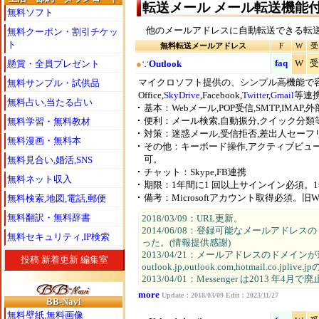
転送メール メール転送機能
無料ソフト
他のメールアドレスに自動転送できる転送
無料クーポン・割引チケッ
ト
無料転送メールアドレス
F
W
受
faq
W
受
懸賞・全員プレゼント
●
∵
Outlook
マイクロソフト提供の、シンプル高機能で
無料サンプル・試供品
Office,
SkyDrive
,Facebook,
Twitter
,
Gmail
等連
無料占い,当たる占い
基本：Webメール,POP受信,SMTP,IMA
便利：メール検索,自動振分,クイック分類
無料学習・無料教材
対策：迷惑メール,受信拒否,差出人セーフ
無料漫画・無料本
その他：キーボード操作,アクティブビュー。,
可。
無料見合い,婚活,SNS
チャット：Skype,FB連携
無料ネット収入
期限：1年間に1 回以上サインイン必須。
備考：Microsoftアカウント取得必須。旧W
無料検索,地図,電話,郵便
無料翻訳・無料辞書
2018/03/09：URL更新。
2014/06/08：登録可能なメールアドレスのドメインは
無料セキュリティ,IP検索
った。(情報提供感謝)
2013/04/21：メールアドレスのドメイ
投稿
新着更新
編集室
outlook.jp,outlook.com,hotmail.c
2013/04/01：Messenger は2013 年4
more
Update：2018/03/09 Edit：2023/11/27
BB-Navi
無料壁紙,無料画像