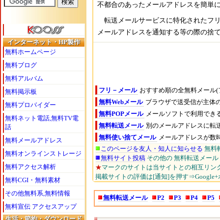
不都合のあったメールアドレスを簡単
転送メールサービスに特化されたフリ
メールアドレスを通知する等の際の捨
インターネット・HP製作
無料ホームページ
無料ブログ
無料アルバム
フリ－メール
おすすめ順の全無料メール(
無料掲示板
無料Webメール
ブラウザで送受信が主体
無料プロバイダー
無料POPメール
メールソフトで利用でき
無料ネット電話,無料TV電
無料転送メール
別のメールアドレスに転
話
無料使い捨てメール
メールアドレスが数
無料メールアドレス
このページを友人・知人に知らせる
無料
無料オンラインストレージ
無料サイト投稿
その他の 無料転送メール
無料アクセス解析
★
マークのサイトは当サイトとの相互リン
掲載サイトの評価は[通知]を押す⇒Google
無料CGI・無料素材
その他無料系,無料情報
無料転送メール
P2
P3
P4
P5
無料宣伝 アクセスアップ
生活・節約・ダウンロード