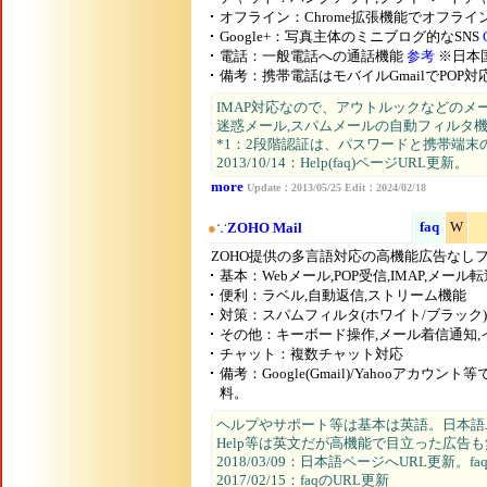
オフライン：Chrome拡張機能でオフライ
Google+：写真主体のミニブログ的なSNS
電話：一般電話への通話機能
参考
※日本
備考：携帯電話はモバイルGmailでPOP対応
IMAP対応なので、アウトルックなどのメ
迷惑メール,スパムメールの自動フィルタ
*1：2段階認証は、パスワードと携帯端
2013/10/14：Help(faq)ページURL更新。
more
Update：2013/05/25 Edit：2024/02/18
faq
W
●
∵
ZOHO Mail
ZOHO提供の多言語対応の高機能広告なし
基本：Webメール,POP受信,IMAP,メール
便利：ラベル,自動返信,ストリーム機能
対策：スパムフィルタ(ホワイト/ブラック)
その他：キーボード操作,メール着信通知,
チャット：複数チャット対応
備考：Google(Gmail)/Yahooアカウン
料。
ヘルプやサポート等は基本は英語。日本語
Help等は英文だが高機能で目立った広告
2018/03/09：日本語ページへURL更新。
2017/02/15：faqのURL更新