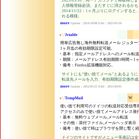
2025/05/10：同一アカウントで再取
人情報登録必須。またすぐに消されるかも
2014/11/22：1ヶ月ぶりにログイン
れる模様。
more
Update：2014/10/08 Edit：2025/05/10
●
∵
Jetable
簡単広告無し海外無料転送メール ジュター
1ヶ月迄の有効期限設定可能。
基本：指定メールアドレスへのメール転
期限：メールアドレス有効期限1時間～1
備考：Firefox拡張機能対応。
サイトにも”使い捨てメール”とあるよう
転送先メールを入力、有効期限設定後作成
more
Update：2012/05/25 Edit：2015/04/01
W
●
∵
TempMail
使い捨て利用可のドイツの転送対応受信専
アクセスのみで使い捨てメールアドレス発行
基本：無料ウェブメール,メール転送
その他：添付ファイル,メールヘッダ表示
備考：使い捨て時はブラウザを閉じ暫く
ドイツのサイトですがメニュー等表記は全