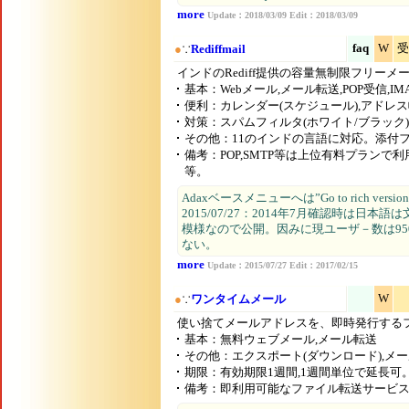
more
Update：2018/03/09 Edit：2018/03/09
faq
W
受
●
∵
Rediffmail
インドのRediff提供の容量無制限フリーメ
基本：Webメール,メール転送,POP受信,IM
便利：カレンダー(スケジュール),アドレス
対策：スパムフィルタ(ホワイト/ブラック)
その他：11のインドの言語に対応。添付
備考：POP,SMTP等は上位有料プラン
等。
Adaxベースメニューへは”Go to rich versi
2015/07/27：2014年7月確認時は
模様なので公開。因みに現ユーザ－数は95
ない。
more
Update：2015/07/27 Edit：2017/02/15
W
●
∵
ワンタイムメール
使い捨てメールアドレスを、即時発行する
基本：無料ウェブメール,メール転送
その他：エクスポート(ダウンロード),メー
期限：有効期限1週間,1週間単位で延長可
備考：即利用可能なファイル転送サービ