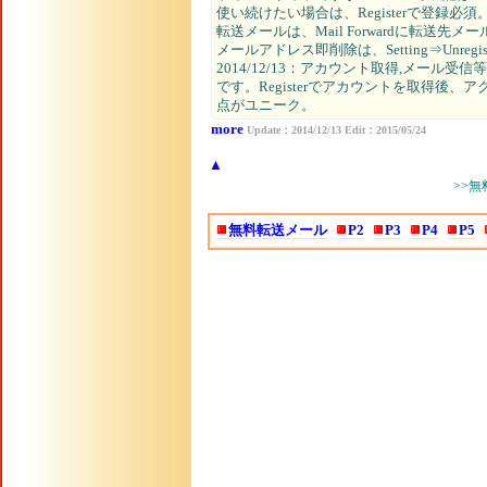
使い続けたい場合は、Registerで登録必須
転送メールは、Mail Forwardに転送先
メールアドレス即削除は、Setting⇒Unregis
2014/12/13：アカウント取得,メー
です。Registerでアカウントを取得後
点がユニーク。
more
Update：2014/12/13 Edit：2015/05/24
▲
>>無
無料転送メール
P2
P3
P4
P5