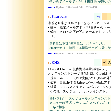
使い捨てメールですが、利用期限が短いの
more
Update：2014/10/09 Edit：2015/04/01
faq
●
∵
Smartrans
名前と名字がメルアドになるフルネームメ
基本：指定メールアドレス3箇所へのメー
備考：名前と名字が逆のメールアドレス
り。
無料版は下部”無料版は→こちら”より。
Smartransは、無料URL転送サービス提
more
Update：2013/01/14 Edit：2015/05/24
W
受
●
∵
GMX
EUの1&1 Internet提供海外容量無制限フ
オンラインストレージ機能付属。Cloudよ
基本：Webメール,POP受信,SMTP,IMA
便利：自動返信,自動振分,メール検索,アド
対策：ウィルススキャン,スパムフィルタ(
その他：スケジュール,オンラインストレー
海外ですが、スケジュールオンラインスト
メニューは英語,フランス語,スペイン語
Helpで検索。