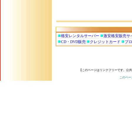
格安レンタルサーバー
激安格安販売サ
CD・DVD販売
クレジットカード
プ
【このページはリンクフリーです。公共
このペー