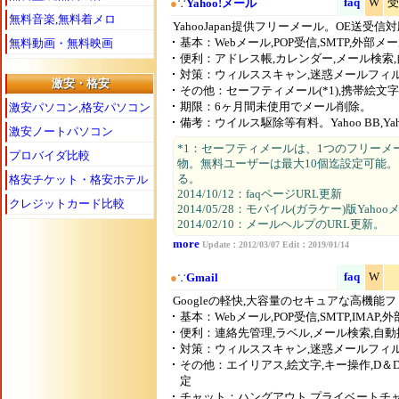
faq
W
受
●
∵
Yahoo!メール
無料音楽,無料着メロ
YahooJapan提供フリーメール。OE送受信
基本：Webメール,POP受信,SMTP,外部
無料動画・無料映画
便利：アドレス帳,カレンダー,メール検索
対策：ウィルススキャン,迷惑メールフィ
激安・格安
その他：セーフティメール(*1),携帯絵文
期限：6ヶ月間未使用でメール削除。
激安パソコン,格安パソコン
備考：ウイルス駆除等有料。Yahoo BB,
激安ノートパソコン
*1：セーフティメールは、1つのフリー
プロバイダ比較
物。無料ユーザーは最大10個迄設定可能
る。
格安チケット・格安ホテル
2014/10/12：faqページURL更新
クレジットカード比較
2014/05/28：モバイル(ガラケー)版Yah
2014/02/10：メールヘルプのURL更新。
more
Update：2012/03/07 Edit：2019/01/14
faq
W
●
∵
Gmail
Googleの軽快,大容量のセキュアな高機能
基本：Webメール,POP受信,SMTP,IMA
便利：連絡先管理,ラベル,メール検索,自動
対策：ウィルススキャン,迷惑メールフィルタ
その他：エイリアス,絵文字,キー操作,D＆
定
チャット：ハングアウト,プライベートチ