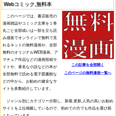
Webコミック,無料本
このページでは、書店販売の
漫画雑誌やコミック文庫を１巻
丸ごと全部或いは一部を立ち読
み感覚でオンラインで無料で見
れるネットの無料漫画や、全部
無料のオリジナルWEB漫画、ア
マチュア作品などの漫画投稿サ
この記事を全部開く
イトや、著名な小説などの本が
全部無料で読める電子図書館な
このページの無料漫画一覧へ
どの中から、お勧めの健全なサ
イトを多数紹介しています。
ジャンル別にカテゴリー分類し、新着,更新,人気の高いお勧め
サイトを上位掲載しているので、初めての方でも作品を選び易
くなっています。