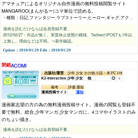
アマチュアによるオリジナル自作漫画の無料投稿閲覧サイト
無料漫画とは。無料漫画が無料の理由。
MANGAROO(まんがるー)
初めて利用される方へ
コマ単位で読める。
種類：日記,ファンタジー,ラブストーリー,ヒーロー,ギャグ,アクション,スポーツ,ＳＦなど。
本通販,中古本通販
気に入った作品はいつでも読める本で
漫画を読むだけならば会員登録不要。
2012/02/27：作品が無く、実質休止状態の模様。TwitterのPOSTも1年以
上無し。理由などは不明。⇒新作確認。
Update：2018/01/29 Edit：2018/01/29
ACOMI
閉鎖
出版社/運営
少年
少女
その他
小説・本
PC
ｽﾏﾎ
K2-Interactive
少年
少女
他
◎
○
備考
評価
通知
漫画投稿サイト
通知
漫画家志望の方の為の無料漫画投稿サイト。漫画の閲覧も登録不
要で無料。
総合,少年マンガ,少女マンガに、4コマやイラストのみ
のちょい描き。
漫画を読むだけならば会員登録不要。