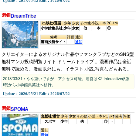
Update：2017/05/12 Edit：2026/07/02
DreamTribe
閉鎖
出版社/運営
少年
少女
その他
小説・本
PC
ｽﾏﾎ
小学館集英社
少年
少女
他
本
◎
備考
評価
通知
漫画投稿サイト
通知
クリエイターによるオリジナル作品やファンクラブなどのSNS型
無料マンガ投稿閲覧サイト ドリームトライブ 。
漫画作品は全話
無料で読める。漫画以外にも、イラスト,小説,写真などもある。
2013/03/31：やや重いですが、アクセス可能。運営はK2-Interactive(β版
時)から小学館集英社へ移行。
Update：2026/05/21 Edit：2026/07/02
SPOMA
閉鎖
出版社/運営
少年
少女
その他
小説・本
PC
ｽﾏﾎ
備考
評価
スポマ
少年
他
◎
○
通知
通知