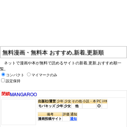
無料漫画 少年マンガ・少年コミック
少年や男の子向き漫画。
無料漫画 少女マンガ・少女コミック
少女や女の子向き漫画。
無料漫画 その他,一般向き
社会人向きマンガ,アメコミ,企画作品。
無料漫画・無料本 おすすめ,新着,更新順
無料漫画投稿サイト
オリジナル漫画の無料共有サービス
ネットで漫画や本が無料で読めるサイトの新着,更新,おすすめ順一
覧。
無料本
無料小説,無料書籍,無料絵本,電子図書館
コンパクト
マイマークのみ
設定保持
スマホ無料漫画,無料本
スマホ対応サイト一覧。
MANGAROO
閉鎖
無料漫画・無料本ランキング
出版社/運営
少年
少女
その他
小説・本
PC
ｽﾏﾎ
人気,話題性,評価の高い順で掲載。
モバキッズ
少年
少女
他
◎
備考
評価
通知
無料漫画・無料本一覧
漫画投稿サイト
通知
全サイト名一覧のリンク集。