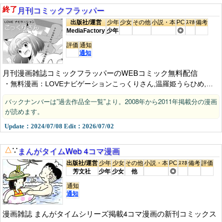
月刊コミックフラッパー
終了
出版社/運営
少年
少女
その他
小説・本
PC
ｽﾏﾎ
備考
MediaFactory
少年
◎
評価
通知
通知
月刊漫画雑誌コミックフラッパーのWEBコミック無料配信
無料漫画：LOVEナビゲーションこっくりさん,温羅姫うらひめ,ミドリダマ,チサトちゃん 他
バックナンバーは”過去作品全一覧”より。2008年から2011年掲載分の漫画
が読めます。
Update：2024/07/08 Edit：2026/07/02
まんがタイムWeb 4コマ漫画
△
∵
出版社/運営
少年
少女
その他
小説・本
PC
ｽﾏﾎ
備考
評価
芳文社
少年
少女
他
◎
通知
通知
漫画雑誌 まんがタイムシリーズ掲載4コマ漫画の新刊コミックス