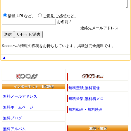
情報,URLなど。
ご意見,ご感想など。
お名前
/
連絡先メールアドレス
Koossへの情報の投稿をお待ちしています。掲載は完全無料です。
▲
インターネット・HP製作
無料壁紙,無料画像
無料メールアドレス
無料音楽,無料着メロ
無料ホームページ
無料動画・無料映画
無料ブログ
無料アルバム
激安・格安