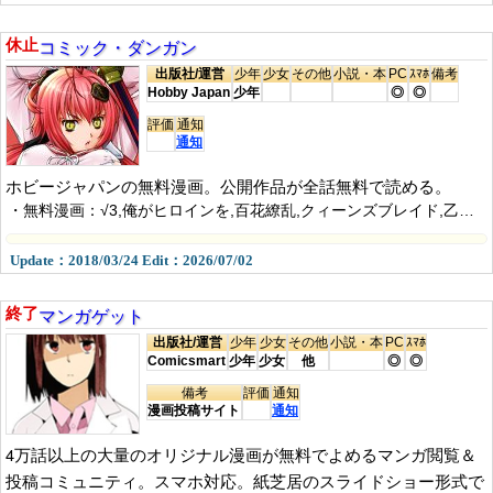
コミック・ダンガン
休止
出版社/運営
少年
少女
その他
小説・本
PC
ｽﾏﾎ
備考
Hobby Japan
少年
◎
◎
評価
通知
通知
ホビージャパンの無料漫画。公開作品が全話無料で読める。
無料漫画：√3,俺がヒロインを,百花繚乱,クィーンズブレイド,乙女子プロフェッショナル 他
Update：2018/03/24 Edit：2026/07/02
マンガゲット
終了
出版社/運営
少年
少女
その他
小説・本
PC
ｽﾏﾎ
Comicsmart
少年
少女
他
◎
◎
備考
評価
通知
漫画投稿サイト
通知
4万話以上の大量のオリジナル漫画が無料でよめるマンガ閲覧＆
投稿コミュニティ。スマホ対応。
紙芝居のスライドショー形式で