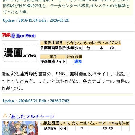
防御及び検知機能強化と、データセンターの移管,全システムの再構築を
行ったとの事。
Update：2016/11/04 Edit：2026/05/21
漫画onWeb
閉鎖
出版社/運営
少年
少女
その他
小説・本
PC
ｽﾏﾎ
佐藤漫画製作所
少年
少女
他
本
◎
備考
評価
通知
漫画投稿サイト
通知
漫画家佐藤秀峰氏運営の、SNS型無料漫画投稿サイト。小説,エ
ッセイなども有。
まるごと無料作品は、各カテゴリーの”無料の
作品”より。
Update：2026/05/21 Edit：2026/07/02
あしたフルチャージ
△
∵
出版社/運営
少年
少女
その他
小説・本
PC
ｽﾏﾎ
備考
評価
TAMIYA
少年
他
◎
◎