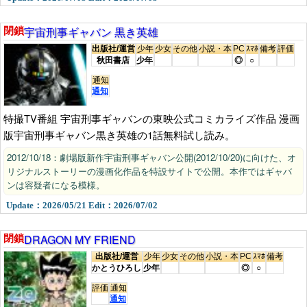
宇宙刑事ギャバン 黒き英雄
閉鎖
出版社/運営
少年
少女
その他
小説・本
PC
ｽﾏﾎ
備考
評価
秋田書店
少年
◎
○
通知
通知
特撮TV番組 宇宙刑事ギャバンの東映公式コミカライズ作品 漫画
版宇宙刑事ギャバン黒き英雄の1話無料試し読み。
2012/10/18：劇場版新作宇宙刑事ギャバン公開(2012/10/20)に向けた、オ
リジナルストーリーの漫画化作品を特設サイトで公開。本作ではギャバ
ンは容疑者になる模様。
Update：2026/05/21 Edit：2026/07/02
DRAGON MY FRIEND
閉鎖
出版社/運営
少年
少女
その他
小説・本
PC
ｽﾏﾎ
備考
かとうひろし
少年
◎
○
評価
通知
通知