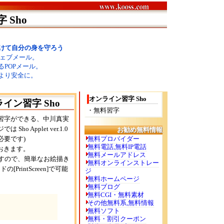
Sho
オンライン習字 Sho
ン習字 Sho
・無料習字
で習字ができる、中川真実
o Applet ver.1.0
お勧め無料情報
必要です)
無料プロバイダー
無料電話,無料IP電話
おきます。
無料メールアドレス
すので、簡単なお絵描き
無料オンラインストレー
rintScreen]で可能
ジ
無料ホームページ
無料ブログ
無料CGI・無料素材
その他無料系,無料情報
無料ソフト
無料・割引クーポン