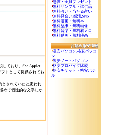
懸賞・全員プレゼント
無料サンプル・試供品
無料占い・当たる占い
無料見合い,婚活,SNS
無料漫画・無料本
無料壁紙・無料画像
無料音楽・無料着メロ
無料動画・無料映画
お勧め激安情報
激安パソコン,格安パソコ
ン
激安ノートパソコン
格安プロバイダ比較
鎖しており、Sho Applet
格安チケット・格安ホテ
ーソフトとして提供されてお
ル
的とされていたと思われ
、極めて個性的な文字しか