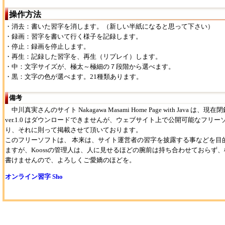
操作方法
・消去：書いた習字を消します。（新しい半紙になると思って下さい）
・録画：習字を書いて行く様子を記録します。
・停止：録画を停止します。
・再生：記録した習字を、再生（リプレイ）します。
・中：文字サイズが、極太～極細の７段階から選べます。
・黒：文字の色が選べます。21種類あります。
備考
中川真実さんのサイト Nakagawa Masami Home Page with Java は、現在閉
ver.1.0 はダウンロードできませんが、ウェブサイト上で公開可能なフリ
り、それに則って掲載させて頂いております。
このフリーソフトは、 本来は、サイト運営者の習字を披露する事などを目
ますが、Koossの管理人は、人に見せるほどの腕前は持ち合わせておらず
書けませんので、よろしくご愛嬌のほどを。
オンライン習字 Sho