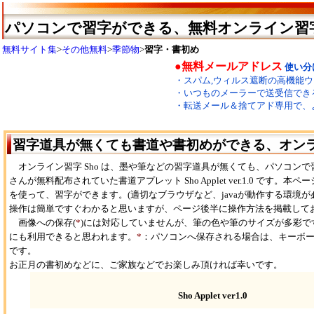
パソコンで習字ができる、無料オンライン習字 
無料サイト集
>
その他無料
>
季節物
>
習字・書初め
習字道具が無くても書道や書初めができる、オンライ
オンライン習字 Sho は、墨や筆などの習字道具が無くても、パソコン
さんが無料配布されていた書道アプレット Sho Applet ver.1.0 です。本ページでは Sh
を使って、習字ができます。(適切なブラウザなど、javaが動作する環境が
操作は簡単ですぐわかると思いますが、ページ後半に操作方法を掲載して
画像への保存(
*
)には対応していませんが、筆の色や筆のサイズが多彩で
にも利用できると思われます。
*
：パソコンへ保存される場合は、キーボードの[P
です。
お正月の書初めなどに、ご家族などでお楽しみ頂ければ幸いです。
Sho Applet ver1.0