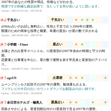
2007年のあなたの性質や弱点、性格などがわかる。
簡潔ですが的確な鑑定結果で、当たってる率が高いように思います。
Update：2007/11/10 Edit：2017/02/28
干支占い
★
★
★
★
休止
干支占い
@Nifty占いのお試し無料占い。性別と干支で占う2006年の運勢。
開運のための簡単な指導と概要。幸運の度合いが星の数で示される
Update：2007/04/08 Edit：2007/07/20
星占い
★
★
終了
小学館・FAnet
太陽と月の占星学スペシャル。12星座別の2007年攻めの時期と守りの時
期。
恋愛運と仕事運を中心に、星の数で運勢を表す早見表と星座別のアドバイ
ス。
Update：2016/06/27 Edit：2016/06/27
占星術
★
★
★
★
終了
ageUN
ムーンプリンセス妃弥子の2007年の運勢。勉強運も占える。
フジテレビの今日の占いカウントダウンでお馴染みの占い師です。
Update：2013/04/02 Edit：2013/04/02
星座占い
★
★
★
★
終了
全日空ホテルズ・極美人
四条さやかによる、星座別順位付の12星座別で見る2007年の運勢。