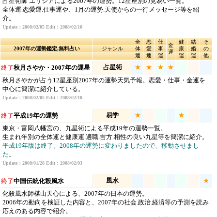
占星術師 エリシアによる2007年の運勢。12星座別の見易い一覧。
全体運.恋愛運.仕事運や、1月の運勢.天使からの一行メッセージ等を紹
介。
Update：2008/02/05 Edit：2008/02/10
全
恋
仕
健
結
そ
金
2007年の運勢鑑定,無料占い
ジャンル
体
愛
事
康
婚
の
運
運
運
運
運
運
他
占星術
★
★
★
★
終了
秋月さやか・2007年の運星
秋月さやかが占う12星座別2007年の運勢天気予報。恋愛・仕事・金運を
中心に簡潔に紹介している。
Update：2008/02/05 Edit：2008/02/10
易学
★
★
終了
平成19年の運勢
東京・富岡八幡宮の、九星術による平成19年の運勢一覧。
生まれ年別の全体運と健康運.適職.吉方.相性の良い九星等を簡潔に紹介。
平成19年版は終了。2008年の運勢に変わりましたので、移動させまし
た。
Update：2008/01/28 Edit：2008/02/03
風水
★
終了
中国伝統化殺風水
化殺風水師楳山天心による、2007年の日本の運勢。
2006年の動向を検証した内容と、2007年の社会.政治.経済等の予測を読み
応えのある内容で紹介。