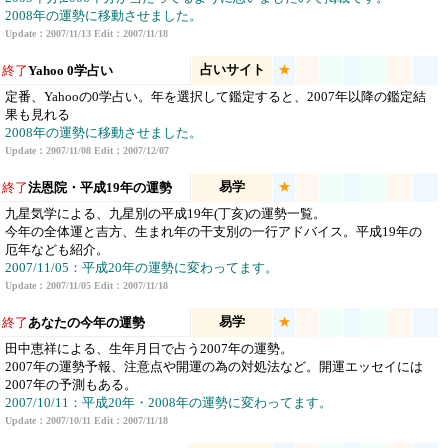
2008年の運勢に移動させました。
Update：2007/11/13 Edit：2007/11/18
占いサイト
★
終了
Yahoo 0学占い
定番、Yahooの0学占い。年を選択して鑑定すると、2007年以降の鑑定結
果も見れる
2008年の運勢に移動させました。
Update：2007/11/08 Edit：2007/12/07
易学
★
終了
法恩院・平成19年の運勢
九星気学による、九星別の平成19年(丁亥)の運勢一覧。
今年の全体運と吉方、生まれ年の干支別の一行アドバイス。平成19年の
厄年なども紹介。
2007/11/05：平成20年の運勢に変わってます。
Update：2007/11/05 Edit：2007/11/18
易学
★
終了
あなたの今年の運勢
田中恵祥による、生年月日で占う2007年の運勢。
2007年の運勢予報、注意点や開運の為の対処法など。開運エッセイには
2007年の予測もある。
2007/10/11：平成20年・2008年の運勢に変わってます。
Update：2007/10/11 Edit：2007/11/18