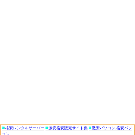
格安レンタルサーバー
激安格安販売サイト集
激安パソコン,格安パソ
コン