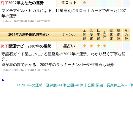
タロット
★
終了
2007年あなたの運勢
マドモアゼル・ヒカルによる、12星座別にタロットカードで占った2007
年の運勢
Update：2007/06/01 Edit：2007/06/22
全
恋
仕
健
結
そ
金
2007年の運勢鑑定,無料占い
ジャンル
体
愛
事
康
婚
の
運
運
運
運
運
運
他
星占い
★
★
★
★
終了
開運ナビ・2007年の運勢
守護石ガイド星占いによる星座別の2007年の運勢。わかり易く丁寧な紹
介。
運が星の数でわかる。2007年のラッキーナンバーや守護石も紹介
Update：2007/04/19 Edit：2007/06/23
▲
>>2007年の運勢：登録数=41件 公開=41件 非公開(閉鎖・長期休止等)=0件