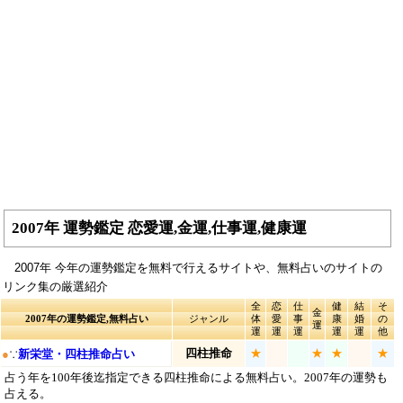
2007年 運勢鑑定 恋愛運,金運,仕事運,健康運
2007年 今年の運勢鑑定を無料で行えるサイトや、無料占いのサイトの
リンク集の厳選紹介
全
恋
仕
健
結
そ
金
2007年の運勢鑑定,無料占い
ジャンル
体
愛
事
康
婚
の
運
運
運
運
運
運
他
四柱推命
★
★
★
★
●
∵
新栄堂・四柱推命占い
占う年を100年後迄指定できる四柱推命による無料占い。2007年の運勢も
占える。