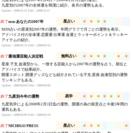
九星別の2007年の全体運を簡潔に紹介。各月の運勢もある。
Update：2008/11/27 Edit：2008/11/27
星占い
★
★
★
★
終了
msn あなたの2007年
MSN占いの星座別2007年の運勢。年間グラフで月ごとの運勢を表示。
アドバイス付の全体運.恋愛運.仕事運.金運とラッキーポイント＆ラッキー
アイテムの紹介。
Update：2008/05/12 Edit：2008/05/12
無料占い
★
★
★
★
★
★
終了
最強運芸能人決定戦
星座.干支.血液型から、一致する芸能人から2007年の運勢を占う。順位と
アドバイスで結果紹介。
開運スポット,開運グッズなども紹介されている干支,星座.血液型別の運勢
ランキングもある。
Update：2008/04/04 Edit：2008/04/04
易学
★
★
★
★
★
★
終了
九星別今年の運勢
九星気学による2008年2月3日迄の運勢。開運の為の留意点と今後5年間の
運気もある。
Update：2008/02/09 Edit：2008/02/10
星占い
★
★
★
★
終了
NICHIGO PRESS