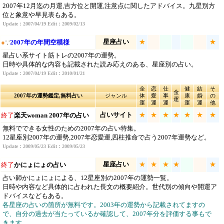
2007年12月迄の月運,吉方位と開運,注意点に関したアドバイス。九星別方
位と象意や早見表もある。
Update：2007/04/19 Edit：2009/02/13
星座占い
★
★
●
∵
2007年の年間空模様
星占い系サイト筋トレの2007年の運勢。
日時や具体的な内容も記載された読み応えのある、星座別の占い。
Update：2007/04/19 Edit：2010/01/21
全
恋
仕
健
結
そ
金
2007年の運勢鑑定,無料占い
ジャンル
体
愛
事
康
婚
の
運
運
運
運
運
運
他
占いサイト
★
★
★
★
★
★
★
終了
楽天woman 2007年の占い
無料でできる女性のための2007年の占い特集。
12星座別2007年の運勢,2007年恋愛運,四柱推命で占う2007年運勢など。
Update：2009/05/23 Edit：2009/05/23
星座占い
★
★
★
★
★
終了
かにょにょの占い
占い師かにょにょによる、12星座別の2007年の運勢一覧。
日時や内容など具体的に占われた長文の概要紹介。世代別の傾向や開運ア
ドバイスなどもある。
各星座の占いの箇所が無料です。2003年の運勢から記載されてますの
で、自分の過去が当たっているか確認して、2007年分を評価する事もで
きます。