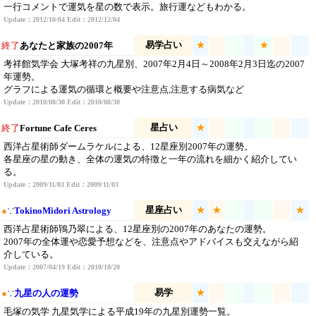
一行コメントで運気を星の数で表示。旅行運などもわかる。
Update：2012/10/04 Edit：2012/12/04
易学占い
★
★
終了
あなたと家族の2007年
考祥館気学会 大塚考祥の九星別、2007年2月4日～2008年2月3日迄の2007
年運勢。
グラフによる運気の循環と概要や注意点,注意する病気など
Update：2010/08/30 Edit：2010/08/30
星占い
★
終了
Fortune Cafe Ceres
西洋占星術師ダームラケルによる、12星座別2007年の運勢。
各星座の星の動き、全体の運気の特徴と一年の流れを細かく紹介してい
る。
Update：2009/11/03 Edit：2009/11/03
星座占い
★
★
★
●
∵
TokinoMidori Astrology
西洋占星術師鴇乃翠による、12星座別の2007年のあなたの運勢。
2007年の全体運や恋愛予想などを、注意点やアドバイスも交えながら紹
介している。
Update：2007/04/19 Edit：2010/10/20
易学
★
●
∵
九星の人の運勢
毛塚の気学 九星気学による平成19年の九星別運勢一覧。