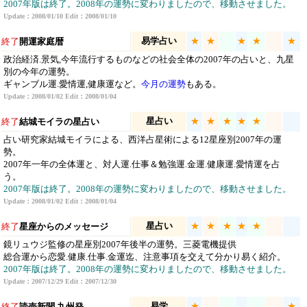
2007年版は終了。2008年の運勢に変わりましたので、移動させました。
Update：2008/01/10 Edit：2008/01/10
易学占い
★
★
★
★
★
終了
開運家庭暦
政治経済.景気,今年流行するものなどの社会全体の2007年の占いと、九星
別の今年の運勢。
ギャンブル運.愛情運,健康運など。
今月の運勢
もある。
Update：2008/01/02 Edit：2008/01/04
星占い
★
★
★
★
★
終了
結城モイラの星占い
占い研究家結城モイラによる、西洋占星術による12星座別2007年の運
勢。
2007年一年の全体運と、対人運.仕事＆勉強運.金運.健康運.愛情運を占
う。
2007年版は終了。2008年の運勢に変わりましたので、移動させました。
Update：2008/01/02 Edit：2008/01/04
星占い
★
★
★
★
★
終了
星座からのメッセージ
鏡リュウジ監修の星座別2007年後半の運勢。三菱電機提供
総合運から恋愛.健康.仕事.金運迄、注意事項を交えて分かり易く紹介。
2007年版は終了。2008年の運勢に変わりましたので、移動させました。
Update：2007/12/29 Edit：2007/12/30
易学
★
★
終了
読売新聞 九州発