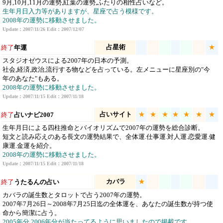
9月,10月,11月の運勢,紅葉の運勢,ふたりの相性占いなど。
生年月日入力等がありますが、星座で占う模様です。
2008年の運勢に移動させました。
Update：2007/11/26 Edit：2007/12/07
占星術
★
終了
年運
スタジオゼウスによる2007年の日本の予測。
社会,経済,政治,流行する物などを占っている。左メニューに星座別の"今
年のあなた"もある。
2008年の運勢に移動させました。
Update：2007/11/15 Edit：2007/11/18
占いサイト
★
★
★
★
★
★
★
終了
占いナビ2007
生年月日による四柱推命とバイオリズムで2007年の運勢を総合診断。
短文と読み応えのある長文の運勢結果で、全体運.仕事運.対人運.恋愛運.健
康運.金運を紹介。
2008年の運勢に移動させました。
Update：2007/11/15 Edit：2007/11/18
カバラ
★
終了
うたるんの占い
カバラの誕生数とタロットで占う2007年の運勢。
2007年7月26日～2008年7月25日迄の全体運を、あなたの誕生数が持つ使
命から簡潔に占う。
2005年分,2006年分が当たってるように思いましたので掲載です。