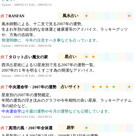
Update：2009/05/12 Edit：2009/05/13
風水占い
★
★
終了
RANFAN
風水師鄭による、十二支で見る2007年の運勢。
生まれ年別の総合的な全体運と健康運等のアドバイス、ラッキーグッツ
や、方角の吉凶等。
簡潔明瞭に、今年の注意すべき事などを占っています。
Update：2009/01/06 Edit：2009/01/06
星占い
★
★
終了
タロット占い魔女の家
西洋占星術による12星座別で見る2007年の運勢一覧。
2007年の１年を明るくすごす為の簡潔なアドバイス。
Update：2008/12/30 Edit：2008/12/30
占いサイト
★
★
★
★
★
終了
中央運命学・2007年の運勢
星座別の2007年の運勢鑑定。
年間の運気の浮き沈みのグラフや今年相性の良い星座、ラッキーアイテム
等の紹介など。
中央運命学
は今週の運勢や今月の運勢なども公開しています。
Update：2008/12/01 Edit：2025/09/24
易学
★
終了
真理の風・2007年全体運
九星気学による2007年2月4日～2008年2月3日迄の運勢。