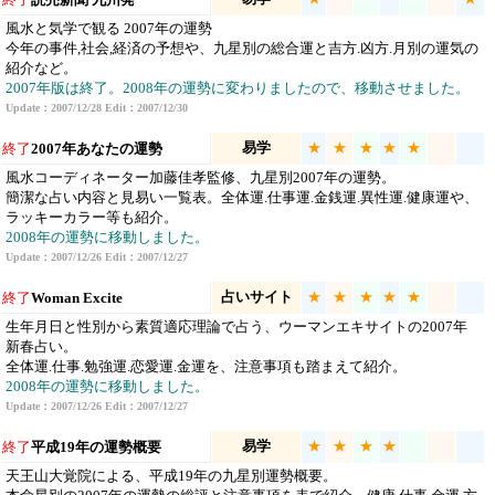
風水と気学で観る 2007年の運勢
今年の事件,社会,経済の予想や、九星別の総合運と吉方.凶方.月別の運気の
紹介など。
2007年版は終了。2008年の運勢に変わりましたので、移動させました。
Update：2007/12/28 Edit：2007/12/30
易学
★
★
★
★
★
終了
2007年あなたの運勢
風水コーディネーター加藤佳孝監修、九星別2007年の運勢。
簡潔な占い内容と見易い一覧表。全体運.仕事運.金銭運.異性運.健康運や、
ラッキーカラー等も紹介。
2008年の運勢に移動しました。
Update：2007/12/26 Edit：2007/12/27
占いサイト
★
★
★
★
★
終了
Woman Excite
生年月日と性別から素質適応理論で占う、ウーマンエキサイトの2007年
新春占い。
全体運.仕事.勉強運.恋愛運.金運を、注意事項も踏まえて紹介。
2008年の運勢に移動しました。
Update：2007/12/26 Edit：2007/12/27
易学
★
★
★
★
終了
平成19年の運勢概要
天王山大覚院による、平成19年の九星別運勢概要。