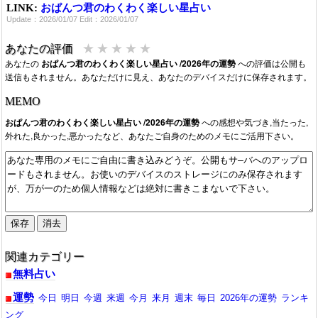
LINK:
おぱんつ君のわくわく楽しい星占い
Update：2026/01/07 Edit：2026/01/07
★
★
★
★
★
あなたの評価
あなたの
おぱんつ君のわくわく楽しい星占い /2026年の運勢
への評価は公開も
送信もされません。あなただけに見え、あなたのデバイスだけに保存されます。
MEMO
おぱんつ君のわくわく楽しい星占い /2026年の運勢
への感想や気づき,当たった,
外れた,良かった,悪かったなど、あなたご自身のためのメモにご活用下さい。
関連カテゴリー
無料占い
運勢
今日
明日
今週
来週
今月
来月
週末
毎日
2026年の運勢
ランキ
ング