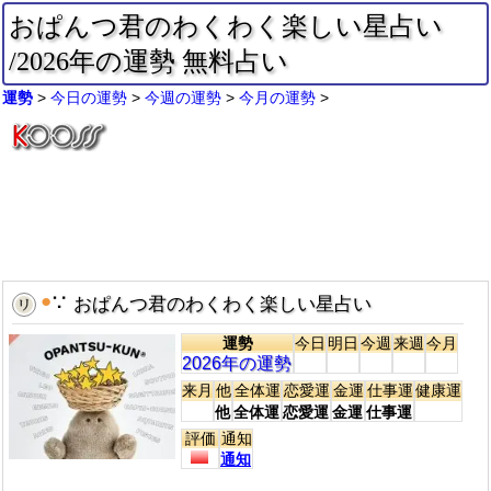
おぱんつ君のわくわく楽しい星占い
/2026年の運勢 無料占い
運勢
今日の運勢
今週の運勢
今月の運勢
●
∵
 おぱんつ君のわくわく楽しい星占い
運勢
今日
明日
今週
来週
今月
2026年の運勢
来月
他
全体運
恋愛運
金運
仕事運
健康運
他
全体運
恋愛運
金運
仕事運
評価
通知
通知