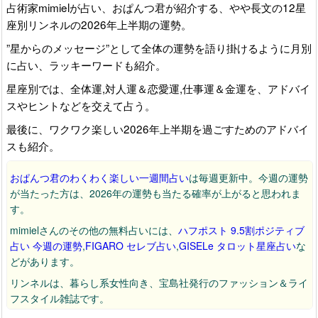
占術家mimielが占い、おぱんつ君が紹介する、やや長文の12星
座別リンネルの2026年上半期の運勢。
”星からのメッセージ”として全体の運勢を語り掛けるように月別
に占い、ラッキーワードも紹介。
星座別では、全体運,対人運＆恋愛運,仕事運＆金運を、アドバイ
スやヒントなどを交えて占う。
最後に、ワクワク楽しい2026年上半期を過ごすためのアドバイ
スも紹介。
おぱんつ君のわくわく楽しい一週間占い
は毎週更新中。今週の運勢
が当たった方は、2026年の運勢も当たる確率が上がると思われま
す。
mimielさんのその他の無料占いには、
ハフポスト 9.5割ポジティブ
占い 今週の運勢
,
FIGARO セレブ占い
,
GISELe タロット星座占い
な
どがあります。
リンネルは、暮らし系女性向き、宝島社発行のファッション＆ライ
フスタイル雑誌です。