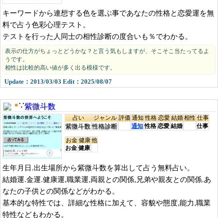
キーワードから連想する色を選ぶ事であなたの性格と恋愛運を無
料で占う色彩心理テスト。
テストを行った人同士の相性診断の度合いも％でわかる。
表示の仕方がちょっとどうかな？と言う気もしますが、そこそこ当たってるよ
うです。
相性は比較的高い値が多く出る模様です。
Update：2013/03/03 Edit：2025/08/07
紫微斗数
●
∵
占い
ジャンル
評価
通知
性格
恋愛
結婚
相性
仕事
紫微斗数
性格診断
通知
性格
恋愛
結婚
仕事
お金
健康
他
お金
健康
生年月日.出生場所から紫微斗数を算出して占う無料占い。
結婚運.金運.健康運,職業運,両親との関係,兄弟や親友との関係.あ
なたの子供との関係などがわかる。
基本的な特性では、詳細な性格に加えて、容貌や態度,能力,職業
特性などもわかる。