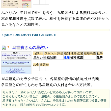
ふたりの生年月日で相性を占う、九星気学による無料恋愛占い。
本命星相性度を点数で表示。相性を改善する幸運の色や相手から
見たあなたとの相性等。
Update：2004/05/10 Edit：2025/08/11
邱世賓さんの星占い
●
∵
占い
ジャンル
評価
通知
性格
恋愛
結婚
相性
仕事
星占い
性格診断
通知
性格
恋愛
仕事
お金
健康
他
12星座別のカラクチ星占い。各星座の愛情の傾向,性格判断。
各星座との相性もわかる星座別の人付き合いの方法等。
叱られたい、褒められたいあなたへは読み応えがあって面白いです。
全部まとめてみたい場合が、最後の、各星座別のまとめで見ると楽です。
邱世賓（きゅう・さいぱん）さんは、香港生まれの占星術研究家で多数の著書
があります。現在は渋谷でお茶のサロンを主宰。