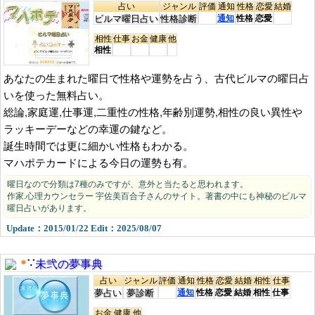
占い
ジャンル
評価
通知
性格
恋愛
結婚
ビルマ曜日占い
性格診断
通知
性格
恋愛
相性
仕事
お金
健康
他
相性
あなたの生まれた曜日で性格や運勢を占う、古代ビルマの曜日占
いを使った無料占い。
総論,家庭運,仕事運,二重性の性格,年齢別運勢,相性の良い異性や
ラッキーデーなどの幸運の鍵など。
誕生時間では更に細かい性格もわかる。
マハポテカードによる今日の運勢も有。
曜日なので分類は7種のみですが、意外と当たると思われます。
作家.心理カウンセラー 宇佐美百合子さんのサイト。著書の中にも神秘のビルマ
曜日占いがあります。
Update：2015/01/22 Edit：2025/08/07
未弐の夢事典
●
∵
占い
ジャンル
評価
通知
性格
恋愛
結婚
相性
仕事
夢占い
夢診断
通知
性格
恋愛
結婚
相性
仕事
お金
健康
他