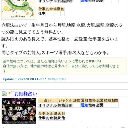
オリジナル
性格診断
通知
性格
恋愛
仕事
お金
健康
他
仕事
六龍法占いで、生年月日から月龍,地龍,水龍,火龍,風龍,空龍の６
つの龍に見立てて占う無料占い。
読み応えのある長文で、基本性格と、恋愛運,仕事運を占いま
す。
同じタイプの芸能人,スポーツ選手,有名人などもわかる。
基本性格については、当たる傾向は高いように思われます(Run)
自信の無い方は、他の龍の特徴と見比べて、自分に当たってるか判断できま
す。
Update：2026/03/03 Edit：2026/03/03
お姫様占い
●
∵
占い
ジャンル
評価
通知
性格
恋愛
結婚
相性
オリジナル
性格診断
通知
性格
恋愛
仕事
お金
健康
他
仕事
お金
健康
他