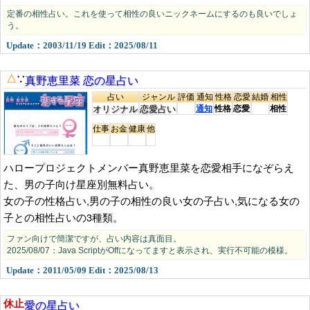
定番の相性占い。これを使って相性の良いニックネームにするのも良いでしょ
う。
Update：2003/11/19 Edit：2025/08/11
真野恵里菜 恋の星占い
△
∵
占い
ジャンル
評価
通知
性格
恋愛
結婚
相性
オリジナル
恋愛占い
通知
性格
恋愛
相性
仕事
お金
健康
他
ハロープロジェクトメンバー真野恵里菜を恋愛相手になぞらえ
た、男の子向け星座別無料占い。
女の子の性格占い,男の子の相性の良い女の子占い,気になる女の
子との相性占いの3種類。
ファン向けで簡潔ですが、占い内容は真面目。
2025/08/07：Java ScriptがOffになってますと表示され、実行不可能の模様。
Update：2011/05/09 Edit：2025/08/13
愛の星占い
休止