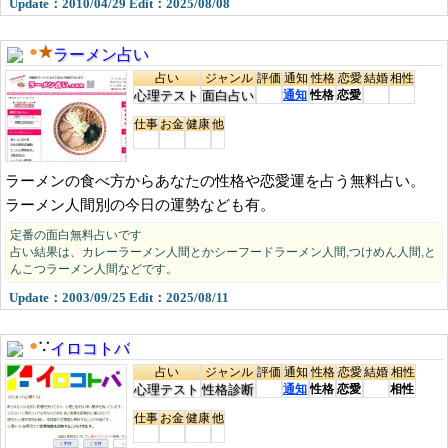
Update：2010/04/29 Edit：2025/08/08
ラーメン占い
●
★
占い
ジャンル
評価
通知
性格
恋愛
結婚
相性
心理テスト
面白占い
通知
性格
恋愛
仕事
お金
健康
他
ラーメンの食べ方からあなたの性格や恋愛運を占う無料占い。
ラーメン人間別の今日の運勢なども有。
定番の面白無料占いです
占い結果は、カレーラーメン人間とかシーフードラーメン人間,つけめん人間,と
んこつラーメン人間などです。
Update：2003/09/25 Edit：2025/08/11
イロコトバ
●
∵
占い
ジャンル
評価
通知
性格
恋愛
結婚
相性
心理テスト
性格診断
通知
性格
恋愛
相性
仕事
お金
健康
他