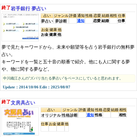
岩手銀行 夢占い
終了
占い
ジャンル
評価
通知
性格
恋愛
結婚
相性
仕事
夢占い
夢診断
通知
恋愛
結婚
仕事
お金
健康
他
お金
健康
他
夢で見たキーワードから、未来や願望等を占う岩手銀行の無料夢
占い。
キーワードを一覧と五十音の順番で紹介。他にも人に関する夢
や、物に関する夢など。
中川織江さんの”ズバリ当たる夢占い”をベースにしていると思われます。
Update：2014/10/06 Edit：2025/08/07
文房具占い
終了
占い
ジャンル
評価
通知
性格
恋愛
結婚
相性
オリジナル
性格診断
通知
性格
相性
仕事
お金
健康
他