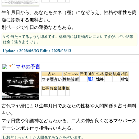
生年月日から、あなたをタネ（種）になぞらえ、性格や相性を簡
潔に診断する無料占い。
別ページで今日の運勢などもある。
やや当たってるような印象です。構成的には動物占いに近いですが、占い結果
は全く違うようです。
Update：2008/06/03 Edit：2025/08/13
マヤの予言
●
∵
占い
ジャンル
評価
通知
性格
恋愛
結婚
相性
マヤ暦占い
性格診断
通知
性格
相性
仕事
お金
健康
他
古代マヤ暦により生年月日であなたの性格や人間関係を占う無料
占い。
マヤ日数や守護神などもわかる。二人の仲が良くなるマヤバース
デーシンボル付き相性占いもある。
比較的しっかりした人間像であなたを占います。