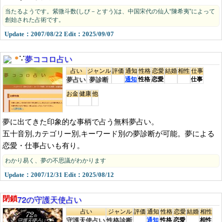
当たるようです。紫微斗数(しび－とすう)は、中国宋代の仙人“陳希夷”によって
創始された占術です。
Update：2007/08/22 Edit：2025/09/07
夢ココロ占い
●
∵
占い
ジャンル
評価
通知
性格
恋愛
結婚
相性
仕事
夢占い
夢診断
通知
性格
恋愛
仕事
お金
健康
他
夢に出てきた印象的な事柄で占う無料夢占い。
五十音別,カテゴリー別,キーワード別の夢診断が可能。夢による
恋愛・仕事占いも有り。
わかり易く、夢の不思議がわかります
Update：2007/12/31 Edit：2025/08/12
72の守護天使占い
閉鎖
占い
ジャンル
評価
通知
性格
恋愛
結婚
相性
守護天使占い
性格診断
通知
性格
恋愛
相性