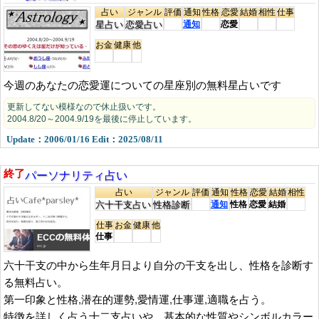
占い
ジャンル
評価
通知
性格
恋愛
結婚
相性
仕事
星占い
恋愛占い
通知
恋愛
お金
健康
他
今週のあなたの恋愛運についての星座別の無料星占いです
更新してない模様なので休止扱いです。
2004.8/20～2004.9/19を最後に停止しています。
Update：2006/01/16 Edit：2025/08/11
パーソナリティ占い
終了
占い
ジャンル
評価
通知
性格
恋愛
結婚
相性
六十干支占い
性格診断
通知
性格
恋愛
結婚
仕事
お金
健康
他
仕事
六十干支の中から生年月日より自分の干支を出し、性格を診断す
る無料占い。
第一印象と性格,潜在的運勢,愛情運,仕事運,適職を占う。
特徴を詳しく占う十二支占いや、基本的な性質やシンボルカラー