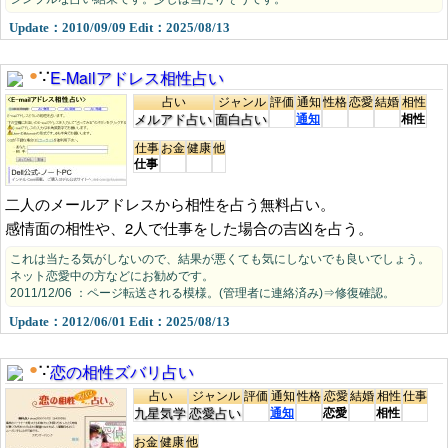
Update：2010/09/09 Edit：2025/08/13
E-Mailアドレス相性占い
●
∵
占い
ジャンル
評価
通知
性格
恋愛
結婚
相性
メルアド占い
面白占い
通知
相性
仕事
お金
健康
他
仕事
二人のメールアドレスから相性を占う無料占い。
感情面の相性や、2人で仕事をした場合の吉凶を占う。
これは当たる気がしないので、結果が悪くても気にしないでも良いでしょう。
ネット恋愛中の方などにお勧めです。
2011/12/06 ：ページ転送される模様。(管理者に連絡済み)⇒修復確認。
Update：2012/06/01 Edit：2025/08/13
恋の相性ズバリ占い
●
∵
占い
ジャンル
評価
通知
性格
恋愛
結婚
相性
仕事
九星気学
恋愛占い
通知
恋愛
相性
お金
健康
他