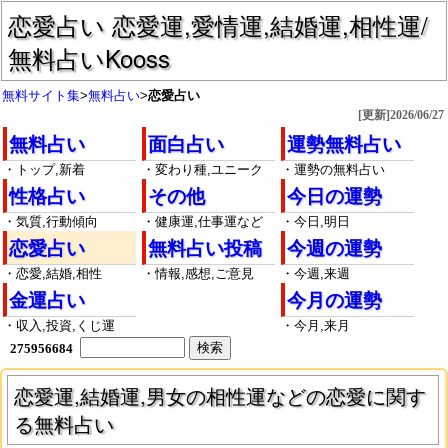
恋愛占い 恋愛運,愛情運,結婚運,相性運/
無料占いKooss
無料サイト集
>
無料占い
>
恋愛占い
[更新]2026/06/27
無料占い
面白占い
運勢無料占い
・トップ,新着
・変わり種,ユニーク
・運勢の無料占い
性格占い
その他
今日の運勢
・気質,行動傾向
・健康運,仕事運など
・今日,明日
恋愛占い
無料占い投稿
今週の運勢
・恋愛,結婚,相性
・情報,感想,ご意見
・今週,来週
金運占い
今月の運勢
・収入,投資,くじ運
・今月,来月
275956684
恋愛運,結婚運,男女の相性運などの恋愛に関す
る無料占い