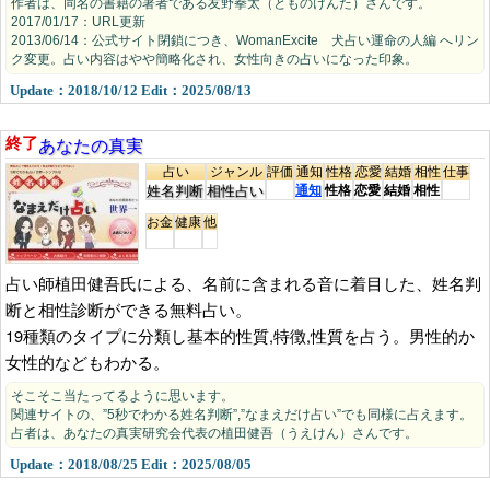
作者は、同名の書籍の著者である友野拳太（とものけんた）さんです。
2017/01/17：URL更新
2013/06/14：公式サイト閉鎖につき、WomanExcite 犬占い運命の人編 へリン
ク変更。占い内容はやや簡略化され、女性向きの占いになった印象。
Update：2018/10/12 Edit：2025/08/13
あなたの真実
終了
占い
ジャンル
評価
通知
性格
恋愛
結婚
相性
仕事
姓名判断
相性占い
通知
性格
恋愛
結婚
相性
お金
健康
他
占い師植田健吾氏による、名前に含まれる音に着目した、姓名判
断と相性診断ができる無料占い。
19種類のタイプに分類し基本的性質,特徴,性質を占う。男性的か
女性的などもわかる。
そこそこ当たってるように思います。
関連サイトの、”5秒でわかる姓名判断”,”なまえだけ占い”でも同様に占えます。
占者は、あなたの真実研究会代表の植田健吾（うえけん）さんです。
Update：2018/08/25 Edit：2025/08/05