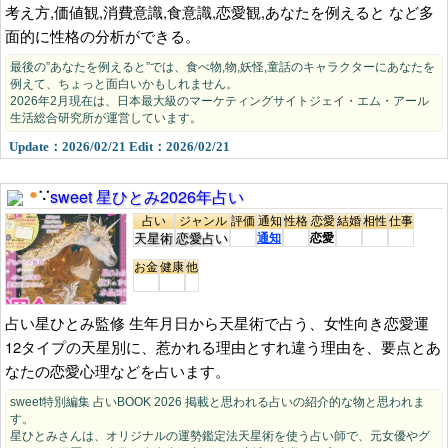
考え方,価値観,消費意識,食意識,恋愛観,あなたを例えると など多
面的に性格の分析ができる。
基本的には、全て自分達スタッフで占ってみて、自分達の恋
愛の傾向などと比較して、よく当たると思われる恋愛占いを中
最後の”あなたを例えると”では、食べ物,物,妖怪,童話のキャラクターにあなたを
例えて、ちょっと面白いかもしれません。
心に紹介しています。
2026年2月現在は、日本最大級のマーケティングサイトジェイ・エム・アール
生活総合研究所が運営しています。
Update：2026/02/21 Edit：2026/02/21
無料恋愛占いの名称の前にある、
●
をクリックしてマーク（
マ
イマーク
）すれば、大量の無料恋愛占いの中から見つけやす
sweet 星ひとみ2026年占い
●
∵
く、マイマークだけを一覧に表示でき、再訪問時にもすぐに見
占い
ジャンル
評価
通知
性格
恋愛
結婚
相性
仕事
つける事もできます。
天星術
恋愛占い
通知
恋愛
お金
健康
他
関連ページ一覧
占い星ひとみ監修 生年月日から天星術で占う、女性向き恋愛運
12タイプの天星別に、惹かれる理由とすれ違う理由を、要点とあ
新着
新着,更新順の無料占い一覧
なたの恋愛心理などを占います。
性格診断
気質,行動傾向,強み,弱みを占う
sweet特別編集 占いBOOK 2026 掲載と思われる占いの紹介的な物と思われま
恋愛占い
す。
恋愛運,結婚運,相性運の無料占い
星ひとみさんは、オリジナルの運勢鑑定法天星術を使う占い師で、元女優やグ