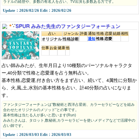
金運占い
収入,投資,くじ運を占う無料占い
ラドルの経歴や、多数の有名人を占い、TV出演も多数ある方です。
Update：2026/02/26 Edit：2026/02/26
面白占い
変わり種,ユニーク,ジョーク
その他
健康運,仕事運など
SPUR みみた先生のファンタジーフォーチュン
●
∵
占い
ジャンル
評価
通知
性格
恋愛
結婚
相性
今日の運勢
今日1日の運勢の無料占い
オリジナル
性格診断
通知
性格
恋愛
明日の運勢
明日1日の運勢の無料占い
仕事
お金
健康
他
今週の運勢
今週1週間の運勢の無料占い
占い師みみたが、生年月日より10種類のパーソナルキャラクタ
来週の運勢
来週1週間の運勢の無料占い
ー,40分類で性格と恋愛運を占う無料占い。
今月の運勢
今月1カ月間の運勢の無料占い
基本性格,恋愛運,付き合い方をまず占い、続いて、4属性に分類か
来月の運勢
ら、火,風,土,水別の基本性格を占い、計40分類の占いになりま
来月1カ月間の運勢の無料占い
す。
2026年の運勢
今年の運勢の無料占い
ファンタジーフォーチュンは”数秘術と西洋占星術、カラーセラピーなどを組み
合わせたオリジナルのメソッド”との事です。
基本性格は当たる人が多いと思います(Run)
みみたさんは、タロット,数秘術,カラーセラピーを使いメディアなどで活躍中の
占い師です。
Update：2026/03/03 Edit：2026/03/03