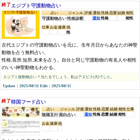
エジプト守護動物占い
終了
占い
ジャンル
評価
通知
性格
恋愛
結婚
相性
守護動物占い
性格診断
通知
性格
相性
仕事
お金
健康
他
他
古代エジプトの守護動物占いを元に、生年月日からあなたの神聖
動物を占う無料占い。
性格,長所,短所,未来を占う。自分と同じ守護動物の有名人や相性
のいい神聖動物もわかる。
エジプト版動物占い？当たるでしょう。私はアヌビス(犬)でした。
Update：2025/08/11 Edit：2025/08/11
韓国フード占い
終了
占い
ジャンル
評価
通知
性格
恋愛
結婚
相性
仕事
陰陽五行
面白占い
通知
性格
恋愛
結婚
相性
お金
健康
他