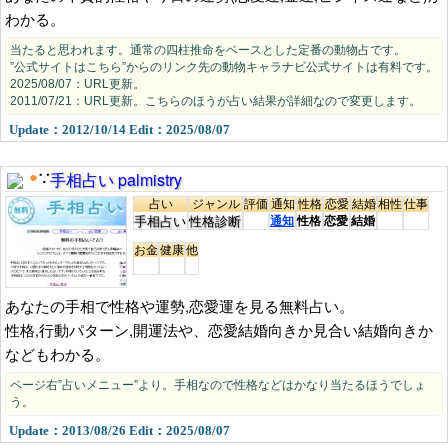
わかる。
当たると思われます。通常の四柱推命をベースとした定番の動物占です。
”公式サイトはこちら”からのリンク先の動物キャラナビ公式サイトは有料です。
2025/08/07：URL更新。
2011/07/21：URL更新。こちらのほうが占い結果が詳細なので変更します。
Update：2012/10/14 Edit：2025/08/07
手相占い palmistry
●
∵
占い
ジャンル
評価
通知
性格
恋愛
結婚
相性
仕事
手相占い
性格診断
通知
性格
恋愛
結婚
お金
健康
他
あなたの手相で性格や運勢,恋愛運を見る無料占い。
性格,行動パターン,開運法や、恋愛結婚向きか見合い結婚向きか
などもわかる。
ページ右”占いメニュー”より。手相なので性格などはかなり当たるほうでしょ
う。
Update：2013/08/26 Edit：2025/08/07