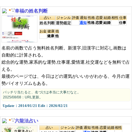
幸福の姓名判断
●
∵
占い
ジャンル
評価
通知
性格
恋愛
結婚
相性
仕事
姓名判断
運勢鑑定
通知
性格
恋愛
結婚
仕事
お金
健康
他
健康
他
名前の画数で占う無料姓名判断。新漢字,旧漢字に対応し画数は
自動的に計算される。
総合的な運勢,家系的な運勢,仕事運,愛情運,社交運などを無料で占
える。
最後のページでは、今日はどの運気がいいかがわかる、今月の運
勢バイオリズムもある。
バッチリ当たると、名づけは本当に大事だなと。
2025/08/08：URL更新。
Update：2014/01/21 Edit：2026/02/21
六龍法占い
●
∵
占い
ジャンル
評価
通知
性格
恋愛
結婚
相性