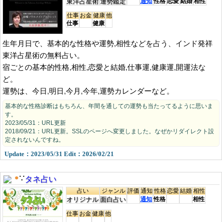
東洋占星術
運勢鑑定
通知
性格
恋愛
結婚
相性
仕事
お金
健康
他
仕事
健康
生年月日で、基本的な性格や運勢,相性などを占う、インド発祥
東洋占星術の無料占い。
宿ごとの基本的性格,相性,恋愛と結婚,仕事運,健康運,開運法な
ど。
運勢は、今日,明日,今月,今年,運勢カレンダーなど。
基本的な性格診断はもちろん、年間を通しての運勢も当たってるように思いま
す。
2023/05/31：URL更新
2018/09/21：URL更新。SSLのページへ変更しました。なぜかリダイレクト設
定されないんですね。
Update：2023/05/31 Edit：2026/02/21
タネ占い
●
∵
占い
ジャンル
評価
通知
性格
恋愛
結婚
相性
オリジナル
面白占い
通知
性格
相性
仕事
お金
健康
他