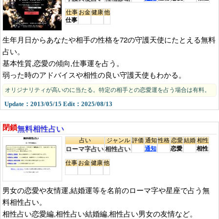
仕事
お金
健康
他
仕事
生年月日からあなたや相手の性格を72の守護天使にたとえる無料
占い。
基本性質,恋愛の傾向,仕事運を占う。
弱った時のアドバイスや相性の良い守護天使もわかる。
オリジナリティが高いのに当たる。特定の相手との恋愛運を占う場合は有料。
Update：2013/05/15 Edit：2025/08/13
無料相性占い
閉鎖
占い
ジャンル
評価
通知
性格
恋愛
結婚
相性
ローマ字占い
相性占い
通知
恋愛
相性
仕事
お金
健康
他
男女の恋愛や友情運,結婚運等を名前のローマ字や星座で占う無
料相性占い。
相性占い恋愛編,相性占い結婚編,相性占い男女の友情など。