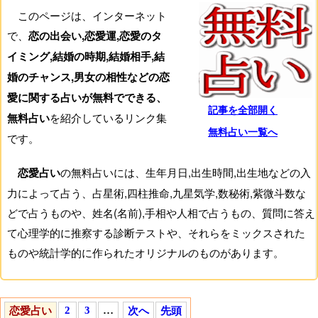
このページは、インターネット
で、
恋の出会い,恋愛運,恋愛のタ
イミング,結婚の時期,結婚相手,結
婚のチャンス,男女の相性などの恋
愛に関する占いが無料でできる、
記事を全部開く
を紹介しているリンク集
無料占い
無料占い一覧へ
です。
の無料占いには、生年月日,出生時間,出生地などの入
恋愛占い
力によって占う、占星術,四柱推命,九星気学,数秘術,紫微斗数な
どで占うものや、姓名(名前),手相や人相で占うもの、質問に答え
て心理学的に推察する診断テストや、それらをミックスされた
ものや統計学的に作られたオリジナルのものがあります。
の占いは主に、出会いのチャンスの時期,場所,会社,学
恋愛運
校,趣味,旅行などや、その相手の特徴などを占います。また、ど
2
3
…
恋愛占い
次へ
先頭