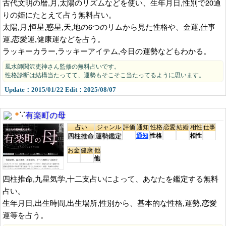
古代文明の暦,月,太陽のリズムなどを使い、生年月日,性別で20通
りの姫にたとえて占う無料占い。
太陽,月,恒星,惑星,天,地の6つのリムから見た性格や、金運,仕事
運,恋愛運,健康運などを占う。
ラッキーカラー,ラッキーアイテム,今日の運勢などもわかる。
風水師関沢吏神さん監修の無料占いです。
性格診断は結構当たってて、運勢もそこそこ当たってるように思います。
Update：2015/01/22 Edit：2025/08/07
有楽町の母
●
∵
占い
ジャンル
評価
通知
性格
恋愛
結婚
相性
仕事
四柱推命
運勢鑑定
通知
性格
相性
お金
健康
他
他
四柱推命,九星気学,十二支占いによって、あなたを鑑定する無料
占い。
生年月日,出生時間,出生場所,性別から、基本的な性格,運勢,恋愛
運等を占う。