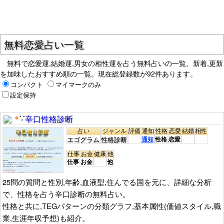
ク時期がわかったり、プロポーズや入籍のタイミングの参考な
どにもなると思います。
は主に、自分が好きな相手が自分の事を好意
男女の相性占い
無料恋愛占い一覧
を持ち易いか、相思相愛になり易いか,恋愛関係が関係が長続き
無料で恋愛運,結婚運,男女の相性運を占う無料占いの一覧。新着,更新
しやすいか,喧嘩し易いポイントなどを占います。
を加味したおすすめ順の一覧。現在総登録数が92件あります。
また、現在付き合ってる交際相手がいる場合もを含めて、お
コンパクト
マイマークのみ
互いが惹かれあうポイント,必要とする部分などに、逆に考え方
設定保持
の相違や衝突し易いポイントなどに気づくきっかけになったり
辛口性格診断
●
∵
もします。
占い
ジャンル
評価
通知
性格
恋愛
結婚
相性
他にも、お互いの関係を良くしたり、長続きするためのヒン
エゴグラム
性格診断
通知
性格
恋愛
トやアドバイスなどが得られたり、進展しやすい時期や停滞す
仕事
お金
健康
他
仕事
お金
他
る時期の参考にできたりします。
25問の質問と性別,年齢,血液型,住んでる国を元に、詳細な分析
今日の運勢
,
今週の運勢
,
今月の運勢
の無料占いなどでも、恋愛
で、性格を占う辛口診断の無料占い。
運が占えるものが多数あり、今日,明日,週末や特定の日や特定の
性格と共に,TEGパターンの分類グラフ,基本属性(価値スタイル,職
業,生涯年収予想)も紹介。
期間の恋愛運を占いたい場合におすすめです。