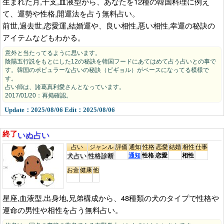
生まれた月,干支,血液型から、あなたを12種の韓国料理に例え
て、運勢や性格,開運法を占う無料占い。
前世,過去世,恋愛運,結婚運や、良い相性,悪い相性,幸運の秘訣の
アイテムなどもわかる。
意外と当たってるように思います。
陰陽五行説をもとにした12の秘訣を韓国フードにあてはめて占う占いとの事で
す。韓国のポピュラーな占いの秘訣（ピギョル）がベースになってる模様で
す。
占い師は、諸葛真利愛さんとなっています。
2017/01/20：再掲確認。
Update：2025/08/06 Edit：2025/08/06
いぬ占い
終了
占い
ジャンル
評価
通知
性格
恋愛
結婚
相性
仕事
犬占い
性格診断
通知
性格
恋愛
相性
お金
健康
他
星座,血液型,出身地,兄弟構成から、48種類の犬のタイプで性格や
運命の男性や相性を占う無料占い。