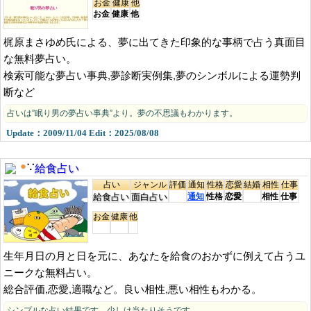
お金
健康
他
お金
健康
他
梶原まさゆめ氏による、夢に出てきた印象的な事柄で占う真面目
な無料夢占い。
検索可能な夢占い事典,夢診断実例集,夢のシンボルによる運勢判
断など
占いは”眠り男の夢占い事典”より。夢の不思議もわかります。
Update：2009/11/04 Edit：2025/08/08
給食占い
●
∵
占い
ジャンル
評価
通知
性格
恋愛
結婚
相性
仕事
給食占い
面白占い
通知
性格
恋愛
相性
仕事
お金
健康
他
生年月日の月と日を元に、あなたを給食のおかずに例えて占うユ
ニークな無料占い。
総合評価,恋愛,適職など。良い相性,悪い相性もわかる。
シンプルな占い結果です。少しは当たりそうです。