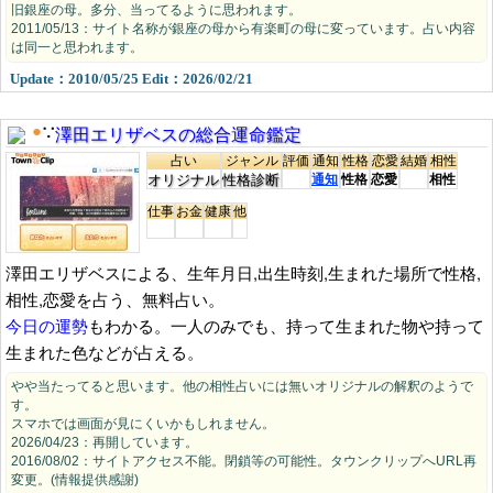
旧銀座の母。多分、当ってるように思われます。
2011/05/13：サイト名称が銀座の母から有楽町の母に変っています。占い内容
は同一と思われます。
Update：2010/05/25 Edit：2026/02/21
澤田エリザベスの総合運命鑑定
●
∵
占い
ジャンル
評価
通知
性格
恋愛
結婚
相性
オリジナル
性格診断
通知
性格
恋愛
相性
仕事
お金
健康
他
澤田エリザベスによる、生年月日,出生時刻,生まれた場所で性格,
相性,恋愛を占う、無料占い。
今日の運勢
もわかる。一人のみでも、持って生まれた物や持って
生まれた色などが占える。
やや当たってると思います。他の相性占いには無いオリジナルの解釈のようで
す。
スマホでは画面が見にくいかもしれません。
2026/04/23：再開しています。
2016/08/02：サイトアクセス不能。閉鎖等の可能性。タウンクリップへURL再
変更。(情報提供感謝)