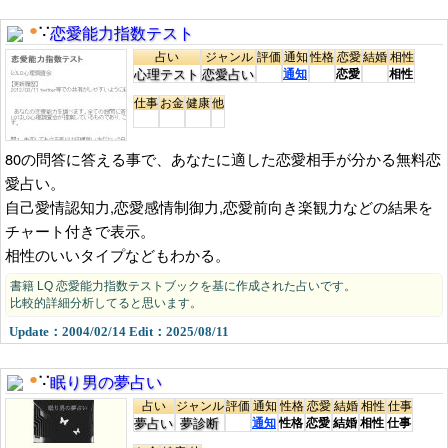
恋愛能力指数テスト
●
∵
占い
ジャンル
評価
通知
性格
恋愛
結婚
相性
心理テスト
恋愛占い
通知
恋愛
相性
仕事
お金
健康
他
80の問答に答える事で、あなたに適した恋愛相手が分かる無料恋
愛占い。
自己愛情認知力,恋愛感情制御力,恋愛前向き楽観力などの結果を
チャート付きで表示。
相性のいいタイプなどもわかる。
書籍 LQ 恋愛能力指数テストブックを基に作成された占いです。
比較的詳細分析してると思います。
Update：2004/02/14 Edit：2025/08/11
眠り男の夢占い
●
∵
占い
ジャンル
評価
通知
性格
恋愛
結婚
相性
仕事
夢占い
夢診断
通知
性格
恋愛
結婚
相性
仕事