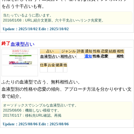
を占う十干占いも有。
当たっているように思います。
2016/01/08：URL,紹介文更新。六十干支占いへリンク先変更。
Update：2025/10/02 Edit：2025/10/02
血液型占い
終了
占い
ジャンル
評価
通知
性格
恋愛
結婚
相性
血液型占い
相性占い
通知
性格
恋愛
相性
仕事
お金
健康
他
ふたりの血液型で占う、無料相性占い。
血液型別の性格や恋愛の傾向、アプローチ方法を分かりやすい文
章で紹介。
オーソドックスでシンプルな血液型占いです。
2025/08/06：機能しない模様です。
2017/01/17：移転先URL確認。再掲
Update：2025/08/06 Edit：2025/08/06