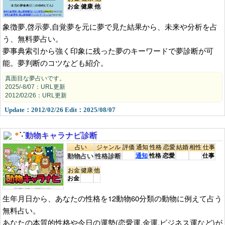
お金
健康
他
象徴夢,啓示夢,自覚夢を元に夢で見た結果から、未来や分析を占
う、無料夢占い。
夢事典索引から強く印象に残った夢のキーワードで夢診断が可
能。夢判断のコツなども紹介。
真面目な夢占いです。
2025/-8/07：URL更新
2012/02/26：URL更新
Update：2012/02/26 Edit：2025/08/07
動物キャラナビ診断
●
∵
占い
ジャンル
評価
通知
性格
恋愛
結婚
相性
仕事
動物占い
性格診断
通知
性格
恋愛
仕事
お金
健康
他
お金
生年月日から、あなたの性格を12動物60分類の動物に例えて占う
無料占い。
あなたの本質的性格や今日の運勢(恋愛運,金運,ビジネス運など)が