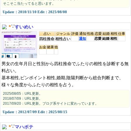
そこそこ当たってると思います。
Update：2010/11/10 Edit：2025/08/08
すいめい
●
∵
占い
ジャンル
評価
通知
性格
恋愛
結婚
相性
仕事
四柱推命
相性占い
通知
恋愛
結婚
相性
お金
健康
他
男女の生年月日と性別から四柱推命でふたりの相性を診断する無
料占い。
基本相性,ピンポイント相性,婚期,陰陽判断から総合判断まで、
様々な角度からふたりの相性を占う。
2025/08/05：URL更新。
2018/07/09：URL更新。
2017/09/20：URL更新。ブログ系サイトに変わっています。
Update：2012/07/09 Edit：2025/08/15
マハボテ
●
∵