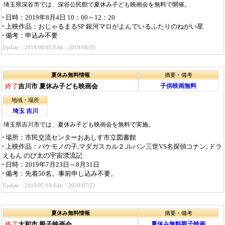
埼玉県深谷市では、深谷公民館で夏休み子ども映画会を無料で開催。
日時
：2019年8月4日 10：00～12：20
上映作品
：おじゃるまるSP 銀河マロがよんでいるふたりのねがい星
備考
：申込み不要
Update：2019/08/05 Edit：2019/08/05
夏休み無料情報
摘要・備考
終了
吉川市 夏休み子ども映画会
子供映画無料
地域・場所
埼玉 吉川
埼玉県吉川市では、夏休み子ども映画会を無料で実施。
場所
：市民交流センターおあしす市立図書館
上映作品
：バケモノの子,マダガスカル２,ルパン三世VS名探偵コナン, ドラ
えもん のび太の宇宙漂流記
日時
：2019年7月23日～8月31日
備考
：先着50名。事前申し込み不要。
Update：2019/07/19 Edit：2020/07/22
夏休み無料情報
摘要・備考
終了
大和市 親子映画会
夏休み無料親子映画