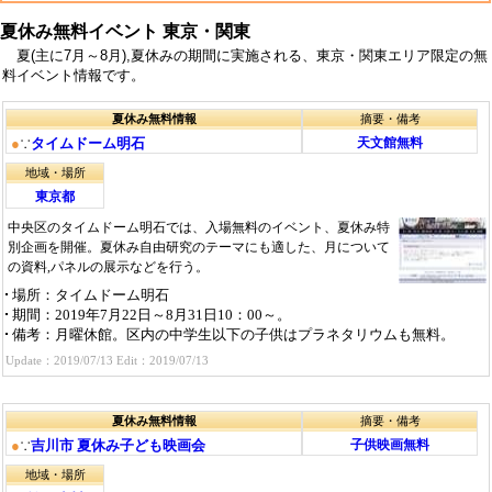
夏休み無料イベント 東京・関東
夏(主に7月～8月),夏休みの期間に実施される、東京・関東エリア限定の無
料イベント情報です。
夏休み無料情報
摘要・備考
●
∵
タイムドーム明石
天文館無料
地域・場所
東京都
中央区のタイムドーム明石では、入場無料のイベント、夏休み特
別企画を開催。夏休み自由研究のテーマにも適した、月について
の資料,パネルの展示などを行う。
場所
：タイムドーム明石
期間
：2019年7月22日～8月31日10：00～。
備考
：月曜休館。区内の中学生以下の子供はプラネタリウムも無料。
Update：2019/07/13 Edit：2019/07/13
夏休み無料情報
摘要・備考
●
∵
吉川市 夏休み子ども映画会
子供映画無料
地域・場所