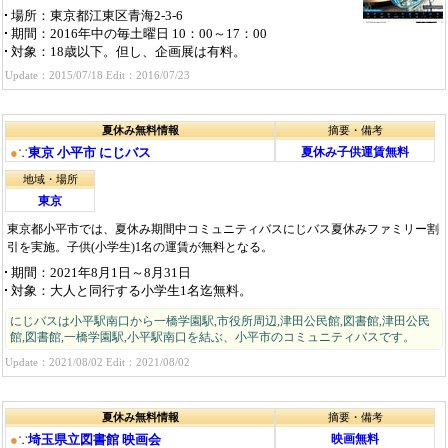
場所
：東京都江東区青海2-3-6
期間
：2016年中の毎土曜日 10：00～17：00
対象
：18歳以下。但し、企画展は有料。
Update：2015/07/18 Edit：2016/07/23
夏休み無料情報
摘要・備考
●
∵
東京 小平市 にじバス
夏休み子供運賃無料
地域・場所
東京
東京都小平市では、夏休み期間中コミュニティバスにじバス夏休みファミリー割
引を実施。子供(小学生)1名の運賃が無料となる。
期間
：2021年8月1日～8月31日
対象
：大人と同行する小学生1名迄無料。
にじバスは小平駅南口から一橋学園駅,市役所周辺,津田公民館,図書館,津田公民
館,図書館,一橋学園駅,小平駅南口を結ぶ、小平市のコミュニティバスです。
Update：2021/08/02 Edit：2021/08/02
夏休み無料情報
摘要・備考
●
∵
埼玉県立図書館 映画会
映画無料