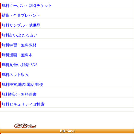
無料クーポン・割引チケット
懸賞・全員プレゼント
無料サンプル・試供品
無料占い,当たる占い
無料学習・無料教材
無料漫画・無料本
無料見合い,婚活,SNS
無料ネット収入
無料検索,地図,電話,郵便
無料翻訳・無料辞書
無料セキュリティ,IP検索
投稿
新着更新
編集室
BB-Navi