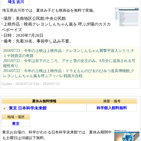
埼玉 吉川
埼玉県吉川市では、夏休み子ども映画会を無料で実施。
場所
：美南地区公民館,中央公民館
上映作品
：映画クレヨンしんちゃん嵐を 呼ぶ夕陽のカスカ
ベボーイズ
日時
：2020年7月26日
備考
：先着30名。事前申し込み不要。
2018/07/23：今年の上映は上映作品：クレヨンしんちゃん襲撃宇宙人シリリ,ナ
ミヤ雑貨店の奇蹟
2015/07/22：今年は目下のところ、アナと雪の女王のみ。8月分に追加される可
能性有り。
2014/07/22：今年の上映は上映作品：ドラえもんのび太のひみつ道具博物館,ク
レヨンしんちゃん嵐を呼ぶアッパレ戦国大合戦
Update：2020/07/24 Edit：2020/07/25
夏休み無料情報
摘要・備考
●
∵
東京 日本科学未来館
科学館入館料無料
地域・場所
東京
東京お台場の、科学がわかる日本科学未来館では、夏休み期間中
も土曜日は18歳以下無料。