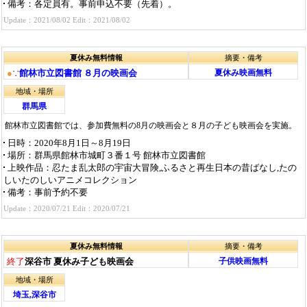
備考
：各定員有。事前申込不要（先着）。
Update：2021/08/02 Edit：2021/08/02
夏休み無料情報
摘要・備考
●
∵
館林市立図書館 ８月の映画会
夏休み映画無料
地域・場所
群馬県
館林市立図書館では、参加費無料の8月の映画会と８月の子ども映画会を実施。
日時
：2020年8月1日～8月19日
場所
：群馬県館林市城町３番１号 館林市立図書館
上映作品
：忍たま乱太郎の宇宙大冒険,ふるさと再生日本の昔ばなし,たの
しいたのしいアニメコレクション
備考
：事前予約不要
Update：2020/07/21 Edit：2020/07/21
夏休み無料情報
摘要・備考
終了
深谷市 夏休み子ども映画会
子供映画無料
地域・場所
埼玉,深谷市