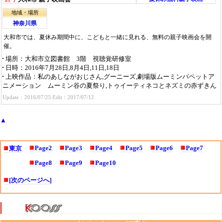
地域・場所
神奈川県
大和市では、夏休み期間中に、こどもと一緒に見れる、無料の親子映画会を開
催。
場所
：大和市立図書館 3階 視聴覚研修室
日時
：2016年7月28日,8月4日,11日,18日
上映作品
：私のあしながおじさん,グーニーズ,劇場版ムーミンパペットア
ニメーション ムーミン谷の夏祭り,トゥイーティネコとネズミの赤ずきん
Update：2016/07/25 Edit：2017/07/12
▲
Page2
Page3
Page4
Page5
Page6
Page7
東京
Page8
Page9
Page10
[次のページへ]