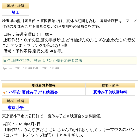
地域・場所
埼玉
埼玉県の熊谷図書館,久喜図書館では、夏休み期間を含む、毎週金曜日は、アニメ
作品の夏休みこども映画会などの入場無料の映画会を実施。
日時
：毎週金曜日 14：00～
上映作品
：双子の星,猫の事務所,ぶどう酒びんのふしぎな旅,わたしの叔父
さん,アンネ・フランクを忘れない他
備考
：予約不要,定員先着50名等。
日時,上映作品等、詳細はリンク先予定表を参照。
Update：2023/08/09 Edit：2023/08/09
夏休み無料情報
摘要・備考
●
∵
小平市 夏休み子ども映画会
夏休み子供映画無料
地域・場所
東京 小平
東京都小平市の公民館で、 夏休み子ども映画会を無料開催。
期間
：2021年8月7日
上映作品
：みんな友だち,ちいちゃんのかげおくり,ミッキーマウスのバン
ドコンサート,イソップ物語アリとキリギリス