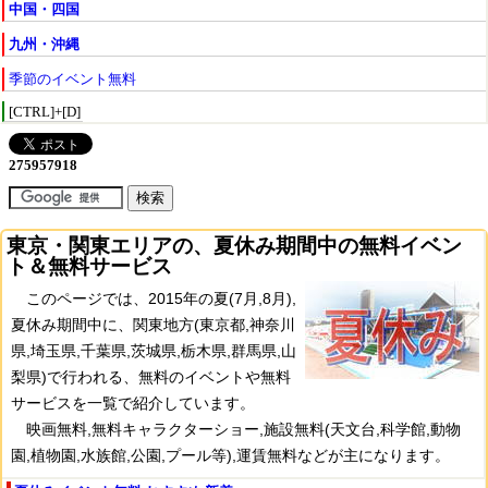
中国・四国
九州・沖縄
季節のイベント無料
[CTRL]+[D]
東京・関東エリアの、夏休み期間中の無料イベン
ト＆無料サービス
このページでは、2015年の夏(7月,8月),
夏休み期間中に、関東地方(東京都,神奈川
県,埼玉県,千葉県,茨城県,栃木県,群馬県,山
梨県)で行われる、無料のイベントや無料
サービスを一覧で紹介しています。
映画無料,無料キャラクターショー,施設無料(天文台,科学館,動物
園,植物園,水族館,公園,プール等),運賃無料などが主になります。