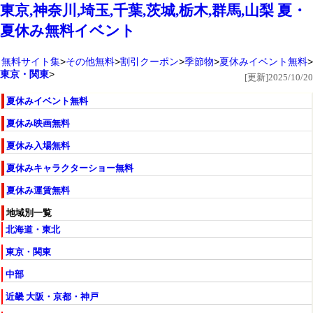
東京,神奈川,埼玉,千葉,茨城,栃木,群馬,山梨 夏・
夏休み無料イベント
無料サイト集
その他無料
割引クーポン
季節物
夏休みイベント無料
東京・関東
[更新]2025/10/20
夏休みイベント無料
夏休み映画無料
夏休み入場無料
夏休みキャラクターショー無料
夏休み運賃無料
地域別一覧
北海道・東北
東京・関東
中部
近畿 大阪・京都・神戸