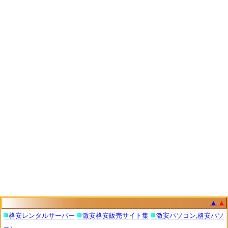
▲
▲
格安レンタルサーバー
激安格安販売サイト集
激安パソコン,格安パソ