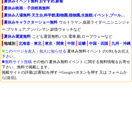
夏休みイベント無料 おすすめ,新着
夏休み映画・子供映画無料
夏休み入場無料 天文台,科学館,動物園,植物園,水族館,イベント,プール…
夏休みキャラクターショー無料
ウルトラマン,仮面ライダー,ニンニンジャ
ー,プリキュア,アンパンマン,妖怪ウォッチなど
夏休み運賃無料
こども運賃無料,バス,電車,船,ロープウェーなど
地域別
北海道・東北
東京・関東
中部
近畿
中国・四国
九州・沖縄
このページを友人・知人に知らせる
夏休み無料イベント のURLをお伝え
下さい。
無料サイト投稿
その他の 夏休み無料イベント に関する無料情報をお寄せ
下さい。無料で掲載します。
掲載サイトの評価は[通知]を押す⇒Google+ボタンを押す 又は フォームか
ら[送信]。