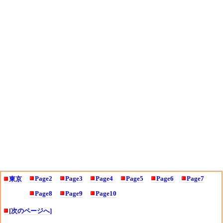
Page2
Page3
Page4
Page5
Page6
Page7
東京
Page8
Page9
Page10
[次のページへ]