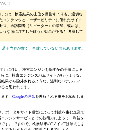
すが…）
関しては、検索結果の上位を目指すよりも、適切な
たコンテンツとユーザービリティに優れたサイト
セス、再訪問者（リピーター）の増加、或いは、
ような面に注力したほうが効果があると 考察して
で、若干内容が古く、合致していない面もあります。
す）
に伴い、検索エンジンを騙すかの手法による
同時に、検索エンジンスパムサイトが行うような、
索結果から除外されるような、過剰なペナルティー
いると思われます。
、まず、
Googleの理念
を理解される事をお勧めしま
なり、ポータルサイト運営によって利益を生む企業で
索エンジンサービスとその技術力によって、利益を
です。 ですので、検索結果の”ノイズ”は除去しよ
うとするサイトならば歓迎されるでしょう。