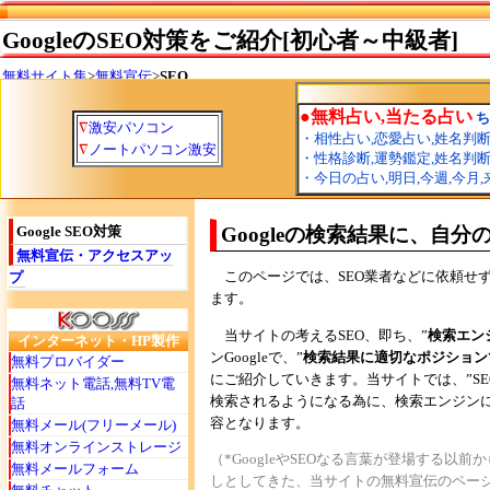
GoogleのSEO対策をご紹介[初心者～中級者]
無料サイト集
>
無料宣伝
>
SEO
Google SEO対策
Googleの検索結果に、自
無料宣伝・アクセスアッ
このページでは、SEO業者などに依頼せず、
プ
ます。
当サイトの考えるSEO、即ち、”
検索エン
インターネット・HP製作
ンGoogleで、”
検索結果に適切なポジション
無料プロバイダー
にご紹介していきます。当サイトでは、”S
無料ネット電話,無料TV電
検索されるようになる為に、検索エンジン
話
容となります。
無料メール(フリーメール)
無料オンラインストレージ
（*GoogleやSEOなる言葉が登場する
無料メールフォーム
しとしてきた、当サイトの無料宣伝のペー