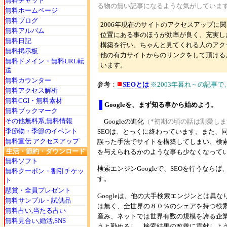
無料チャット
る物の無い記事になるような気がしていま
無料ホームページ
無料ブログ
2006年現在のサイトのアクセスアップに
無料アルバム
位置にある事のほうが効率が良く、充実し
無料日記
構築を行い、ちゃんと見てくれる人のアク
無料掲示板
他の有力サイトからのリンクをして頂ける
無料ドメイン・無料URL転
います。
送
無料カウンター
参考：
SEOとは
※2003年暮れ～の記事
無料アクセス解析
無料CGI・無料素材
Googleを、まず知る事から始めよう。
無料ブックマーク
その他無料系,無料情報
Googleの進化
（*初期の頃の話は割愛しま
季節物・季節のイベント
SEOは、とっくに終わっています。また、
無料宣伝 アクセスアップ
誤った手法でサイトを構築してしまい、検
生活・節約・ダウンロード
を与えられるかのような事も少なくなって
無料ソフト
検索エンジンGoogleで、SEOを行うならば
無料クーポン・割引チケッ
す。
ト
懸賞・全員プレゼント
Googleは、他の大手検索エンジンとは異
無料サンプル・試供品
は無く、全世界の８０％のシェアを持つ検
無料占い,当たる占い
産み、ネットでは世界有数の規模を誇る企業
無料見合い,婚活,SNS
うと勤めるし、検索結果の改善に貢献しよ