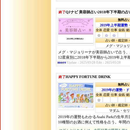
QJナビ 美容師占い2018年下半期の占
終了
無料占
2019年上半期運勢
全体
恋愛
仕事
金銭
健
☆
☆
☆
占い師・鑑定師
メグ・マジョリ
メグ・マジョリーナが美容師占いで占う、2
12星座別に2018年下半期から2019年
more
Update：2025/05/28 Edit：2025/05/28
HAPPY FORTUNE DRINK
終了
無料占
2019年の運勢
・
ド
全体
恋愛
仕事
金銭
健
☆
占い師・鑑定師
マダム・セリ
2019年の運勢もわかるAsahi Parkの
10種類のお酒に例えて性格を占う。年間の