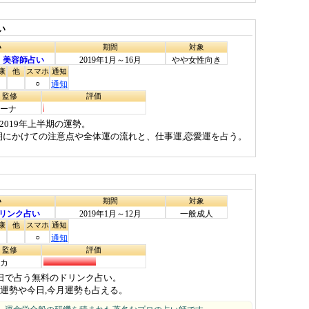
い
い
期間
対象
・
美容師占い
2019年1月～16月
やや女性向き
康
他
スマホ
通知
○
通知
・監修
評価
ーナ
019年上半期の運勢。
上半期にかけての注意点や全体運の流れと、仕事運,恋愛運を占う。
い
期間
対象
リンク占い
2019年1月～12月
一般成人
康
他
スマホ
通知
○
通知
・監修
評価
カ
生年月日で占う無料のドリンク占い。
運勢や今日,今月運勢も占える。