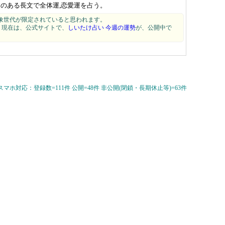
えのある長文で全体運,恋愛運を占う。
象世代が限定されていると思われます。
います。現在は、公式サイトで、
しいたけ占い 今週の運勢
が、公開中で
 スマホ対応：登録数=111件 公開=48件 非公開(閉鎖・長期休止等)=63件