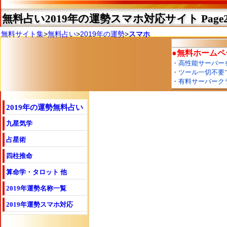
無料占い2019年の運勢スマホ対応サイト
Page
無料サイト集
>
無料占い
>
2019年の運勢
>
スマホ
2019年の運勢無料占い
九星気学
占星術
四柱推命
算命学・タロット 他
2019年運勢名称一覧
2019年運勢スマホ対応