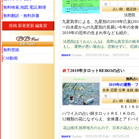
☆
無料検索,地図,電話,郵便
占い師・鑑定師
法恩院
無料翻訳・無料辞書
九星気学による、九星別の2019年己亥(20
投稿
新着更新
編集室
一白水星からの九星別の見易い今年の全体
2019年の厄年の生まれ年なども紹介。
法恩院(ほうおんいん)は、高野山真言宗の岐
BB-Navi
もし、運勢が悪い場合は、悲観せずに、厄祓
無料壁紙
more
Update：2025/05/28 Edit：2025/05/28
CM動画
2019年タロットREIKOの占い
終了
無料占
2019年の運勢
・
フ
全体
恋愛
仕事
金銭
健
☆
占い師・鑑定師
ＲＥＩＫＯ
ハワイ人の占い師タロットＲＥＩＫＯの、フ
12種類の花になぞらえ、全体運とアドバ
花は南洋,熱帯地方のもので、日本の花占い
more
Update：2025/05/28 Edit：2025/05/28