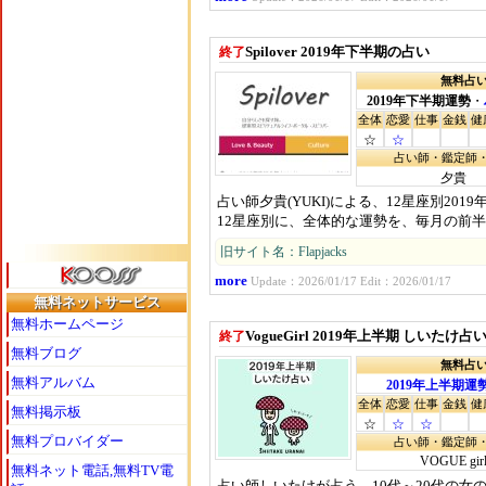
Spilover 2019年下半期の占い
終了
無料占
2019年下半期運勢
・
全体
恋愛
仕事
金銭
健
☆
☆
占い師・鑑定師
夕貴
占い師夕貴(YUKI)による、12星座別201
12星座別に、全体的な運勢を、毎月の前
旧サイト名：Flapjacks
more
Update：2026/01/17 Edit：2026/01/17
無料ネットサービス
無料ホームページ
VogueGirl 2019年上半期 しいたけ占
終了
無料ブログ
無料占
無料アルバム
2019年上半期運
全体
恋愛
仕事
金銭
健
無料掲示板
☆
☆
☆
無料プロバイダー
占い師・鑑定師
VOGUE gir
無料ネット電話,無料TV電
占い師しいたけが占う、10代～20代の女の