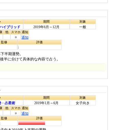
い
期間
対象
ハイブリッド
2019年6月～12月
一般
康
他
スマホ
通知
○
通知
・監修
評価
9年下半期運勢。
半後半に分けて具体的な内容で占う。
い
い
期間
対象
勢
・
占星術
2019年1月～6月
女子向き
康
他
スマホ
通知
○
通知
・監修
評価
l
子向き2019年上半期の運勢。