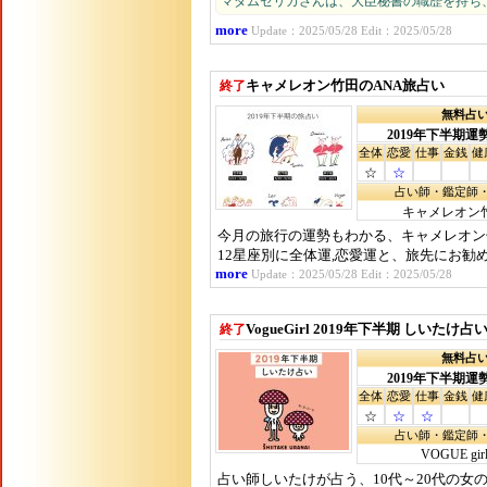
マダムセリカさんは、大臣秘書の職歴を持ち
more
Update：2025/05/28 Edit：2025/05/28
キャメレオン竹田のANA旅占い
終了
無料占
2019年下半期運
全体
恋愛
仕事
金銭
健
☆
☆
占い師・鑑定師
キャメレオン
今月の旅行の運勢もわかる、キャメレオン竹
12星座別に全体運,恋愛運と、旅先にお勧
more
Update：2025/05/28 Edit：2025/05/28
VogueGirl 2019年下半期 しいたけ占
終了
無料占
2019年下半期運
全体
恋愛
仕事
金銭
健
☆
☆
☆
占い師・鑑定師
VOGUE gir
占い師しいたけが占う、10代～20代の女の