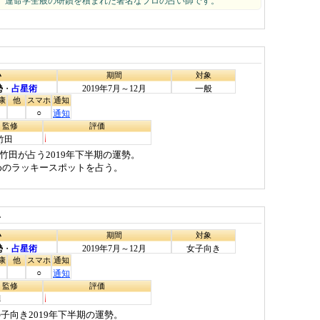
、運命学全般の研鑽を積まれた著名なプロの占い師です。
い
期間
対象
勢
・
占星術
2019年7月～12月
一般
康
他
スマホ
通知
○
通知
・監修
評価
竹田
田が占う2019年下半期の運勢。
めのラッキースポットを占う。
い
い
期間
対象
勢
・
占星術
2019年7月～12月
女子向き
康
他
スマホ
通知
○
通知
・監修
評価
l
子向き2019年下半期の運勢。