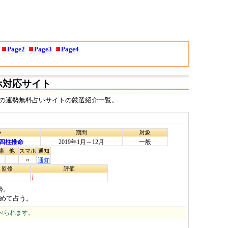
Page2
Page3
Page4
マホ対応サイト
年の運勢無料占いサイトの厳選紹介一覧。
い
期間
対象
四柱推命
2019年1月～12月
一般
康
他
スマホ
通知
○
通知
・監修
評価
勢。
めて占う。
べられます。