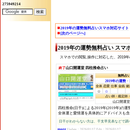
2019年の運勢無料占いスマホ対応サイト
[次のページへ]
2019年の運勢無料占い ス
スマホでの閲覧,操作に対応した、2019
山口開運堂 四柱推命占い
終了
無料占
2019年の運勢
・
全体
恋愛
仕事
金銭
健
☆
☆
占い師・鑑定師
山口開運堂
四柱推命(日干)による2019年(2019年)の運
全体運と愛情運を具体的にアドバイスも含
日干がわからない方は、干支早見表などで調
more
Update：2026/01/17 Edit：2026/01/17