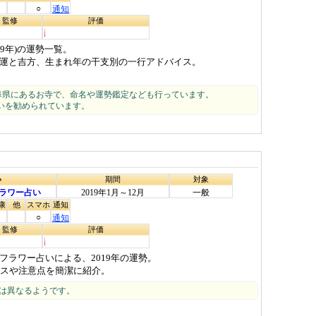
○
通知
・監修
評価
19年)の運勢一覧。
運と吉方、生まれ年の干支別の一行アドバイス。
阜県にあるお寺で、命名や運勢鑑定なども行っています。
いを勧められています。
い
期間
対象
ラワー占い
2019年1月～12月
一般
康
他
スマホ
通知
○
通知
・監修
評価
ラワー占いによる、2019年の運勢。
イスや注意点を簡潔に紹介。
とは異なるようです。