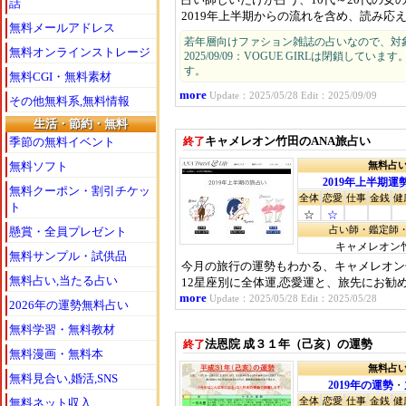
話
2019年上半期からの流れを含め、読み応
無料メールアドレス
若年層向けファション雑誌の占いなので、対
無料オンラインストレージ
2025/09/09：VOGUE GIRLは閉鎖して
す。
無料CGI・無料素材
more
Update：2025/05/28 Edit：2025/09/09
その他無料系,無料情報
生活・節約・無料
キャメレオン竹田のANA旅占い
終了
季節の無料イベント
無料ソフト
無料占
2019年上半期運
無料クーポン・割引チケッ
全体
恋愛
仕事
金銭
健
ト
☆
☆
懸賞・全員プレゼント
占い師・鑑定師
キャメレオン
無料サンプル・試供品
今月の旅行の運勢もわかる、キャメレオン竹
無料占い,当たる占い
12星座別に全体運,恋愛運と、旅先にお勧
more
Update：2025/05/28 Edit：2025/05/28
2026年の運勢無料占い
無料学習・無料教材
法恩院 成３１年（己亥）の運勢
終了
無料漫画・無料本
無料占
無料見合い,婚活,SNS
2019年の運勢
・
全体
恋愛
仕事
金銭
健
無料ネット収入