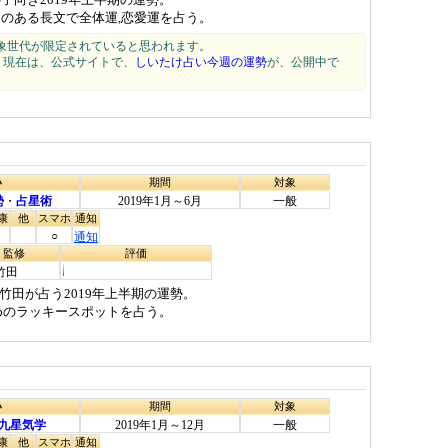
えのある長文で全体運,恋愛運を占う。
象世代が限定されていると思われます。
います。現在は、公式サイトで、
しいたけ占い今週の運勢
が、公開中で
い
期間
対象
勢
・
占星術
2019年1月～6月
一般
康
他
スマホ
通知
○
通知
・監修
評価
竹田
田が占う2019年上半期の運勢。
めのラッキースポットを占う。
い
期間
対象
九星気学
2019年1月～12月
一般
康
他
スマホ
通知