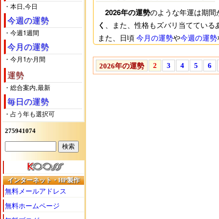
・本日,今日
のような年運は期間
2026年の運勢
今週の運勢
、また、性格もズバリ当てている
く
・今週1週間
また、日頃
今月の運勢
や
今週の運勢
今月の運勢
イマーク
で絞り込めば効率良くよく
・今月1か月間
2
3
4
5
6
2026年の運勢
下半期の運勢を見る前に上半期の
運勢
7月から2026年後半(下半期)な
・総合案内,最新
ックをお勧めします。また。この機会
毎日の運勢
れます。
・占う年も選択可
積極的に2026年の運勢を役立て
275941074
何か迷いが生じた時や2026年に
の見えない杖の１つとしてもお役立
また、占いはあまり信じていない、
インターネット・HP製作
後々、役に立つかもしれません。も
無料メールアドレス
無料ホームページ
たとえ強運の持ち主でも、常にラッ