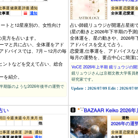
仕事運
健康運
評価
通知
全体運
恋愛運
仕事運
通知
全体運
恋愛運
ートと12星座別の、女性向け
占い師鏡リュウジが開運占星術で
(星の動きと2026年下半期の予測
の見方を占います。
全体運を、星の動きや、2026
テーマと共に占い、全体運をアド
アドバイスを交えて占う。
アドバイスでは、7月～12月の毎
恋愛運,仕事運を、アドバイスな
毎月の運勢を、要点中心に簡潔
,ヒントなどを交えて占い、総合
VoCE 2026年上半期 鏡リュウジの
鏡リュウジさんは京都文教大学客員
ーを紹介。
研究家です。
半期版のような2026年後半の運勢で
Update：2026/07/09 Edit：2026/07/0
占い
●
BAZAAR Keiko 20
∵
明日
今週
来週
今月
来月
他
運勢
2026年の運
他
仕事運
健康運
評価
通知
全体運
恋愛運
仕事運
健康運
通知
全体運