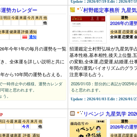
Update：2026/07/19 Edit：2026/07/1
年運勢カレンダー
●
村野鑑定事務所 九星気
∵
日
明日
今週
来週
今月
来月
他
運勢
2026年の運
他
仕事運
健康運
評価
通知
全体運
恋愛運
通知
全体運
恋愛運
26年今年1年の毎月の運勢を一覧
招運鑑定士村野弘味が九星気学占
基本性格,基本相性,後天上位盤
づき、全体運を詳しい説明と共に
の変動,全体運,恋愛運,結婚運,仕
年間の運気バイオリズムのグラフ
や今年から10年間の運勢も占える。
注意事項も占う。
で一時停止中の模様。運勢カレンダ
2026/01/03：部分的に表記が20
用可能と思われます。
ると思われます。
ょう。
Update：2026/01/03 Edit：2026/01/2
●
リベンジ 九星気学 20
∵
p
明日
今週
来週
今月
来月
他
運勢
2026年の運
今月
他
仕事運
健康運
評価
通知
全体運
恋愛運