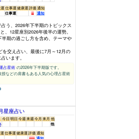
金運
仕事運
健康運
評価
通知
仕事運
通知
占う、2026年下半期のトピックス
)と、12星座別2026年後半の運勢。
年下半期の過ごし方を含め、テーマや
どを交え占い、最後に7月～12月の
に占います。
開運占星術
の2026年下半期版です。
教授などの肩書もある人気の心理占星術
9
26年月星座占い
今日
明日
今週
来週
今月
来月
他
勢
他
金運
仕事運
健康運
評価
通知
通知