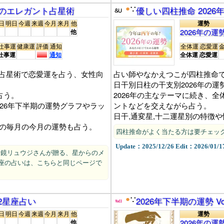
ジのエレガント占星術
●
優しい四柱推命 202
∵
日
明日
今週
来週
今月
来月
他
運勢
2026年の運
他
仕事運
健康運
評価
通知
全体運
恋愛運
仕事運
通知
全体運
恋愛運
占星術で恋愛運を占う、女性向
占い師やなかえつこが四柱推命で
日干別日柱の干支別2026年の運
占う。
2026年の主なテーマに続き、全
2026年下半期の運勢グラフやラッ
ントなどを交えながら占う。
日干,通変星,十二運星別の特徴
月の毎月の今月の運勢も占う。
四柱推命がよく当たる方は要チェッ
Update：2025/12/26 Edit：2026/01/1
動く？ 鏡リュウジさんが贈る、星からのメ
座の占いは、こちらと同じページで
12星座占い
●
2026年下半期の運勢 
∵
日
明日
今週
来週
今月
来月
他
運勢
2026年の運
他