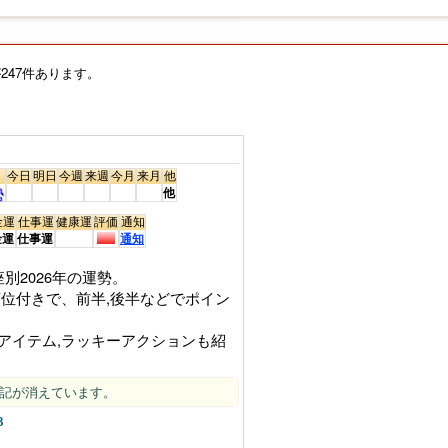
、何をやってもついてないと失望し落ち込んでる方でも、前向
247件あります。
026年の運勢が、2026年の1年を通したあなたの運の流れを
今日
明日
今週
来週
今月
来月
他
勢
他
放送の運勢・占い
金運
仕事運
健康運
評価
通知
あいうえお順の一覧まとめ
金運
仕事運
通知
人おすすめの占い
別2026年の運勢。
上位100位一覧
順位付きで、前半,後半などでポイン
占う今年の運勢
 便利で時短
ーアイテム,ラッキーアクションも紹
無料占い厳選リンク集
”の表記が消えています。
3