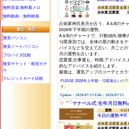
無料音楽,無料着メロ
全体運
恋愛運
金運
全体運
恋愛運
無料動画・無料映画
占術家神呂美月が占う、A＆Bのチャ
2026年下半期の運勢。
激安・格安
A＆Bのチャートで、行動傾向,物事
激安パソコン
12星座別では、全体の星の動きを
激安ノートパソコン
バイスなどを交えて占い、月ごとの
月の運勢を占います。
プロバイダ比較
恋愛運,仕事運も、時期,アドバイス
格安チケット・格安ホテ
的なアドバイスを紹介します。
ル
最後は、運気アップのコーデとカラ
クレジットカード比較
FUDGE 2026年上半期・12星座占い
の下
す。
Update：2026/07/15 Edit：2026/07/15
●
マナベル式 生年月日無料
∵
運勢
今日
今日の運勢
今日
全体運
恋愛運
金運
全体運
恋愛運
金運