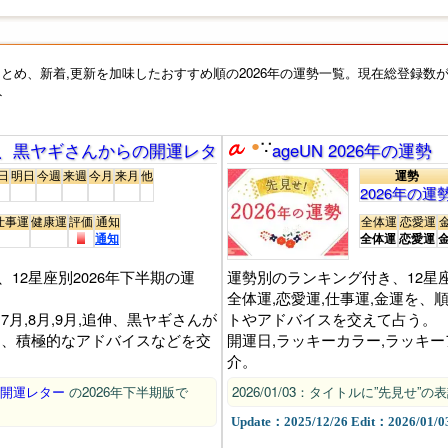
きでもないと考えます。
幸運に気づき、本当に幸せになる事ができるかもしれません。また
けやヒントがあるかもしれません。
とめ、新着,更新を加味したおすすめ順の2026年の運勢一覧。現在総登録数が
づきを得て、自らの進む道を見出す為の１つの羅針盤が占いであり、2
ト
つ１つの方法になるかもしれません。
さん、黒ヤギさんからの開運レター
●
ageUN 2026年の運勢
∵
イト内のページ一覧です
日
明日
今週
来週
今月
来月
他
運勢
2026年の運
番組で
テレビ,ラジオ
仕事運
健康運
評価
通知
全体運
恋愛運
ABC～
名前順一覧
通知
全体運
恋愛運
管理
おすすめ・厳選
12星座別2026年下半期の運
運勢別のランキング付き、12星座
人気運勢ランキング
全体運,恋愛運,仕事運,金運を、
無料で
2026年の運勢
月,8月,9月,追伸、黒ヤギさんが
トやアドバイスを交えて占う。
常連さん向け
MyPage
担当し、積極的なアドバイスなどを交
開運日,ラッキーカラー,ラッキ
介。
無料占い・当たる占い
の開運レター
の2026年下半期版で
2026/01/03：タイトルに”先見せ
Update：2025/12/26 Edit：2026/01/0