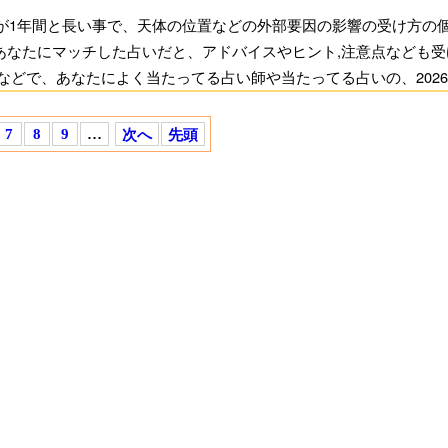
が1年間と長い事で、天体の位置などの外部要因の影響の受け方の
あなたにマッチした占いだと、アドバイスやヒント,注意点なども
などで、あなたによく当たってる占い師や当たってる占いの、202
当たる占いのみを残す事ができます。
7
8
9
…
次へ
先頭
検証を
ので、6月辺りから2026年の下半期の運勢が出てきます。それらの
に1年間の2026年の運勢も再び見直し、1月～6月の運勢がよく当
たい方のためのページ
大事な計画を立てる時などにも本ページを思い出し、あなたに最も
て下さい。
興味が無いと言う方も、全部無料ですので、1年に1度程度は占っ
しズバリ当たった占いがあれば、それ以外も当たるかもしれません
キーではなく、運,不運と言う物は、誰にでも忘れた頃にふっと突