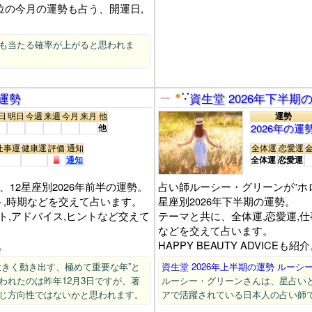
単位の今月の運勢も占う、開運日,
勢も当たる確率が上がると思われま
の運勢
●
資生堂 2026年下半
∵
日
明日
今週
来週
今月
来月
他
運勢
2026年の運
他
仕事運
健康運
評価
通知
全体運
恋愛運
通知
全体運
恋愛運
、12星座別2026年前半の運勢。
占い師ルーシー・グリーンが”ホ
ト,時期などを交えて占います。
星座別2026年下半期の運勢。
ト,アドバイス,ヒントなど交えて
テーマと共に、全体運,恋愛運,仕
などを交えて占います。
。
HAPPY BEAUTY ADVICEも紹
大きく動き出す、極めて重要な年”と
資生堂 2026年上半期の運勢 ルーシ
われたのは昨年12月3日ですが、著
ルーシー・グリーンさんは、星占い
同じ方向性ではないかと思われます。
アで活躍されている日本人の占い師