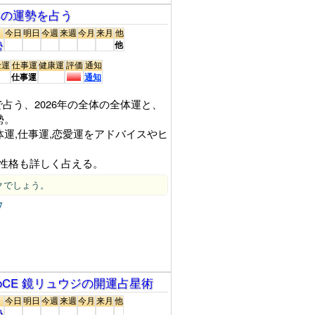
6年の運勢を占う
今日
明日
今週
来週
今月
来月
他
勢
他
金運
仕事運
健康運
評価
通知
仕事運
通知
占う、2026年の全体の全体運と、
勢。
体運,仕事運,恋愛運をアドバイスやヒ
や性格も詳しく占える。
クでしょう。
7
VoCE 鏡リュウジの開運占星術
今日
明日
今週
来週
今月
来月
他
勢