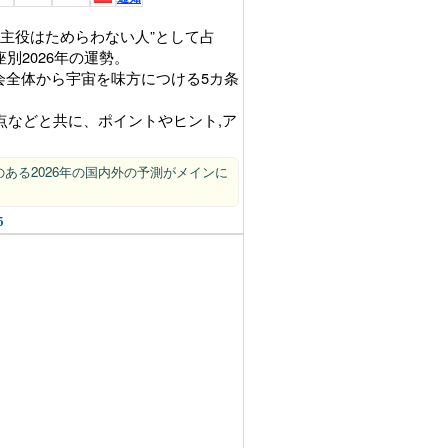
代の主役はためらわない人”として占
座別2026年の運勢。
社会全体から宇宙を味方につける5カ条
。
点などと共に、ポイントやヒント,ア
ある2026年の国内外の予測がメインに
5