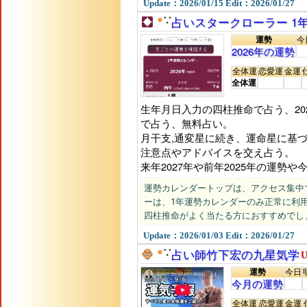
Update：2026/01/15 Edit：2026/01/27
●
占いスタークローラー 1
∵
運勢
今
2026年の運勢
全体運
恋愛運
金運
全体運
生年月日入力の四柱推命で占う、20
で占う、無料占い。
月干支,通変星に続き、運命星に基
注意点やアドバイスを交え占う。
来年2027年や前年2025年の運勢
運勢カレンダートップは、アクセス集中
ーは、1年運勢カレンダーのみ正常に利
四柱推命がよく当たる方におすすめでし
Update：2026/01/03 Edit：2026/01/27
●
占い師竹下宏の九星気学
∵
U
運勢
今日
今月の運勢
全体運
恋愛運
金運