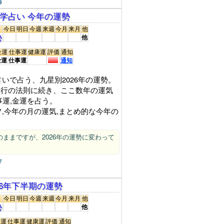
9
学占い 今年の運勢
今日
明日
今週
来週
今月
来月
他
勢
他
金運
仕事運
健康運
評価
通知
金運
仕事運
通知
いで占う、九星別2026年の運勢。
,五行の法則に続き、ここ数年の運気
事運,金運を占う。
,今年の月の運気,まとめ的な今年の
25年のままですが、2026年の運勢に変わって
7
26年下半期の運勢
今日
明日
今週
来週
今月
来月
他
勢
他
金運
仕事運
健康運
評価
通知