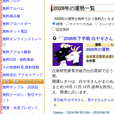
無料ブログ
はありませんが、あまり軽んじるべ
2026年の運勢一覧
運を意識する事で、目の前に現れた
無料アルバム
きや元気になれ、成功を掴むきっか
無料掲示板
2026年の運勢を無料で占う無料占いをま
そういった人生の変化を知ったり、気
無料プロバイダー
標準
マイマークのみ
コンパク
知り、年間の計画を立てる際に役立
設定保持
無料ネット電話
関連ページ一覧
●
2026年下半期 白ヤギ
∵
無料オンラインストレー
ジ
2026年の運勢の無料占いに関連した、サ
運勢
今
2026年の運勢
無料アクセス解析
総合案内と最新,更新順の総合一覧
運勢
全体運
恋愛運
金運
本日,今日の運勢一覧
今日の運勢
無料CGI・無料素材
全体運
明日の運勢一覧
明日の運勢
その他無料系,無料情報
占術研究家章月綾乃が占星術で占う、
金曜,土曜,日曜の週末の運勢
週末の運勢
無料宣伝 アクセスアップ
勢。
今週1週間の運勢
今週の運勢
開運レターは、白ヤギさんがまとめ,7
生活・節約・ダウンロード
来週1週間の運勢
来週の運勢
まとめ,10月,11月,12月,追伸を
無料サンプル・試供品
今月の月間の運勢
え、簡潔に占います。
今月の運勢
無料クーポン・割引チケ
来月の月間の運勢
来月の運勢
ット
章月綾乃 白ヤギさん、黒ヤギさんから
占いたい日が選べる
す。
毎日の運勢
懸賞・全員プレゼント
Update：2026/06/30 Edit：2026/06/30