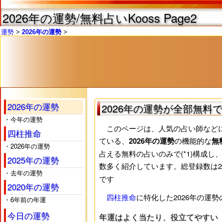
2026年の運勢
/無料占いKooss Page2
運勢
2026年の運勢
2026年の運勢
2026年の運勢が全部無料
・今年の運勢
このページは、人気の占い師などによ
四柱推命
ている、
の機能的な
2026年の運勢
無
・2026年の運勢
占える無料の占いのみで(*1)構成
2025年の運勢
数多く紹介しています。総登録数は2
・去年の運勢
です
2020年の運勢
四柱推命
に特化した2026年の運
・6年前の年運
今日の運勢
年運はよく当たり、役立てやすい