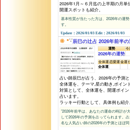
2026年1月～６月迄の上半期の月
開運スポットも紹介。
基本性質が当たった方は、2026年の運
す。
Update：2026/01/03 Edit：2026/01/03
●
辰巳の辻占 2026年前半
∵
運勢
今
2026年の運勢
全体運
恋愛運
金運
全体運
占い師辰巳が占う、2026年の予測と
全体運を、テーマ,星の動き,ポイン
対策として、全体運を、開運ポイン
占います。
ラッキー行動として、具体例も紹介
”2026年前半は、あなたの運命の時計が
して2026年の予測を占ってられます。占
名な人気占い師の2026年の予測とほぼ