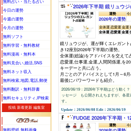
無料占い・当たる占い
●
2026年下半期 鏡リュウ
∵
今日の運勢
運勢
今
2026年の運勢
今週の運勢
今月の運勢
全体運
恋愛運
金運
全体運
恋愛運
金運
無料ソフト
鏡リュウジが、運が輝くエレガント
無料学習・無料教材
き12座別2026年下半期の運勢。
無料漫画・無料本
全体運(総論)をアドバイスを交えて
恋愛運,仕事運,金運,人間関係運,を
無料見合い,婚活,SNS
キーデーと共に占う。
無料ネット収入
月ごとのアドバイスとして1月～6
最後にパワーワードも紹介。
無料検索,地図,電話,郵便
無料翻訳・無料辞書
2026/06/19：2026年下半期はどう
ッセージ も公開されえちますが、各星
無料セキュリティ,IP検索
す。
投稿
新着更新
編集室
Update：2026/06/08 Edit：2026/06/19
●
FUDGE 2026年下半期・
∵
運勢
今
無料壁紙,無料画像
2026年の運勢