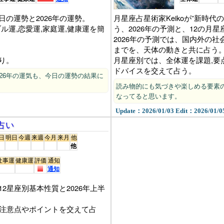
の運勢と2026年の運勢。
月星座占星術家Keikoが”新時
ブル運,恋愛運,家庭運,健康運を簡
う、2026年の予測と、12の月星
2026年の予測では、国内外の
までを、天体の動きと共に占う
り。
月星座別では、全体運を課題,要
ドバイスを交えて占う。
る、2026年の運気も、今日の運勢の結果に
読み物的にも気づきや楽しめる要素の
なってると思います。
Update：2026/01/03 Edit：2026/01/0
学占い
日
明日
今週
来週
今月
来月
他
他
仕事運
健康運
評価
通知
通知
2星座別基本性質と2026年上半
運を注意点やポイントを交えて占