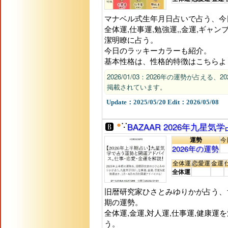
マナベル式生年月日占いで占う、今日
全体運,仕事運,勉強運,,金運,ギャン
潔明瞭に占う。
今日のラッキーカラーも紹介。
基本性格は、性格的特徴はこちらよ
2026/01/03：2026年の運勢が占え
掲載されています。
Update：2025/05/20 Edit：2026/05/08
●
BAZAAR 2026年九星気
∵
運勢
今
2026年の運勢
全体運
恋愛運
金運
全体運
旧暦研究家ひさとみゆりかが占う、1
期の運勢。
全体運,金運,対人運,仕事運,健康
う。