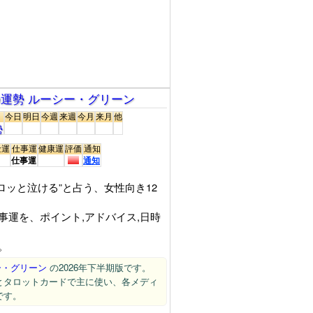
期の運勢 ルーシー・グリーン
今日
明日
今週
来週
今月
来月
他
勢
金運
仕事運
健康運
評価
通知
仕事運
通知
ロッと泣ける”と占う、女性向き12
事運を、ポイント,アドバイス,日時
介。
ー・グリーン
の2026年下半期版です。
とタロットカードで主に使い、各メディ
です。