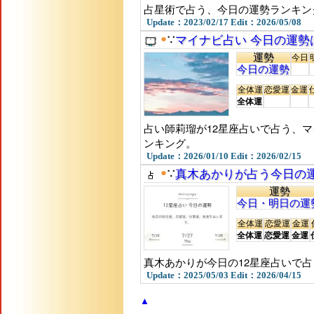
占星術で占う、今日の運勢ランキン
Update：2023/02/17 Edit：2026/05/08
●
∵
マイナビ占い 今日の運勢
運勢
今日
今日の運勢
全体運
恋愛運
金運
全体運
占い師莉瑠が12星座占いで占う、
ンキング。
Update：2026/01/10 Edit：2026/02/15
●
∵
真木あかりが占う今日の
運勢
今日・明日の運
全体運
恋愛運
金運
全体運
恋愛運
金運
真木あかりが今日の12星座占いで占
Update：2025/05/03 Edit：2026/04/15
▲