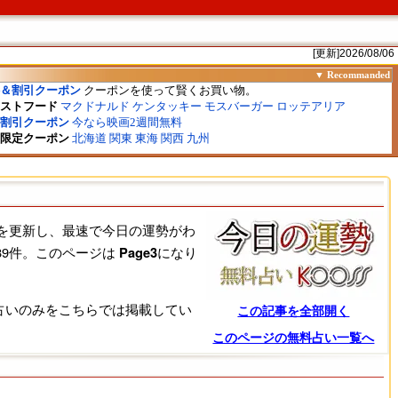
[更新]2026/08/06
果を更新し、最速で今日の運勢がわ
9件。このページは
になり
Page3
占いのみをこちらでは掲載してい
この記事を全部開く
このページの無料占い一覧へ