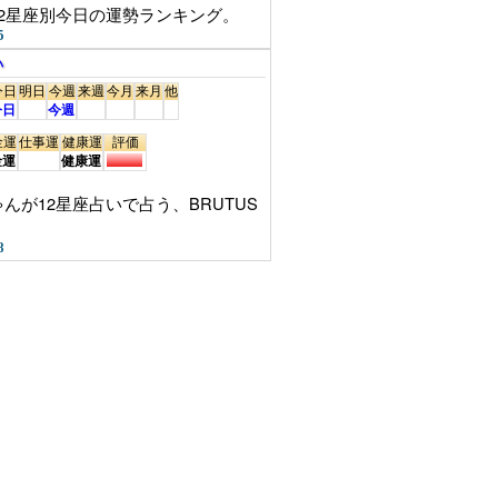
2星座別今日の運勢ランキング。
5
い
今日
明日
今週
来週
今月
来月
他
今日
今週
金運
仕事運
健康運
評価
金運
健康運
が12星座占いで占う、BRUTUS
8