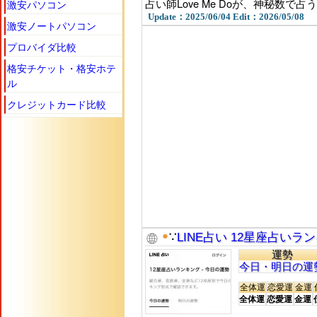
占い師Love Me Doが、神秘数
激安パソコン
Update：2025/06/04 Edit：2026/05/08
激安ノートパソコン
プロバイダ比較
格安チケット・格安ホテ
ル
クレジットカード比較
●
∵
LINE占い 12星座占いラ
運勢
今日・明日の運
全体運
恋愛運
金運
全体運
恋愛運
金運