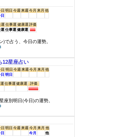
今日
明日
今週
来週
今月
来月
他
今日
金運
仕事運
健康運
評価
金運
仕事運
健康運
ション)で占う、今日の運勢。
8
にち12星座占い
今日
明日
今週
来週
今月
来月
他
今日
明日
金運
仕事運
健康運
評価
12星座別明日(今日)の運勢。
0
今日
明日
今週
来週
今月
来月
他
今日
今月
他