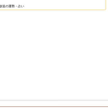
放送の運勢・占い
あいうえお順の一覧まとめ
人おすすめの占い
上位100位一覧
占う今年の運勢
 便利で時短
無料占い厳選リンク集