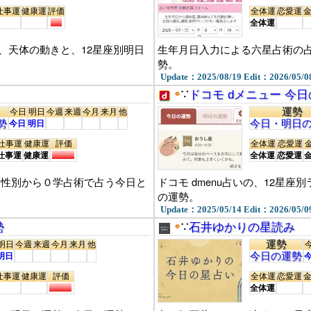
仕事運
健康運
評価
全体運
恋愛運
全体運
、天体の動きと、12星座別明日
生年月日入力による六星占術の占
勢。
Update：2025/08/19 Edit：2026/05/0
●
∵
ドコモ dメニュー 今日
運勢
今日
明日
今週
来週
今月
来月
他
勢
今日・明日
今日
明日
仕事運
健康運
評価
全体運
恋愛運
仕事運
健康運
全体運
恋愛運
,性別から０学占術で占う今日と
ドコモ dmenu占いの、12星
の運勢。
Update：2025/05/14 Edit：2026/05/0
●
勢
∵
石井ゆかりの星読み
運勢
明日
今週
来週
今月
来月
他
今日の運勢
明日
仕事運
健康運
評価
全体運
恋愛運
全体運