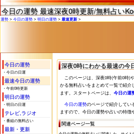
今日の運勢 最速深夜0時更新/無料占いKoo
運勢
今日の運勢
明日の運勢
最速更新
今日の運勢
深夜0時にわかる最速の今
・今日の日運
このページは、深夜0時(午前0時)
最速今日の運勢
かる無料占いをまとめて一覧で紹介
・午前0時更新
ます。スタートページは、
今日の運勢
明日の運勢
今日の運勢
のページで紹介してい
・明日の日運
ますので、今日の運勢や占いの特徴
テレビ,ラジオ
・番組の無料占い
関連ページ一覧
最新・更新
今日の運勢の無料占いに関連した、サイト