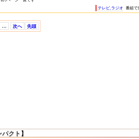
番組で
テレビ,ラジオ
ABC～
名前順一覧
管理
おすすめ・厳選
…
次へ
先頭
人気運勢ランキング
無料で
2026年の運勢
常連さん向け
MyPage
無料占い・当たる占い
ンパクト】