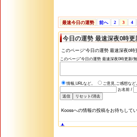
2
3
4
最速今日の運勢
前へ
今日の運勢 最速深夜0時更新
このページ”今日の運勢 最速深夜0時
このページ”今日の運勢 最速深夜0時更新/無
情報,URLなど。
ご意見,ご感想など
お名前
/
Koossへの情報の投稿をお待ちし
▲