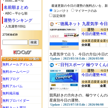
・自由に選べる
最速更新の今日の運勢の無料占いを、新着
名前順まとめ
コンパクト
マイマークのみ
・ABC～平かな順
設定保持
運勢ランキング
●
∵
徳風ネット 九星気学 今
・人気運勢100位
運勢
今日
今日の運勢
今日
275936459
全体運
恋愛運
金運
全体運
九星気学で占う、今日の方位(今日の
Update：2025/05/16 Edit：2026/05/08
インターネット・HP製作
無料メールアドレス
●
∵
日刊スポーツ 極ウマくん
運勢
無料ホームページ
今日
今日の運勢
今日
無料ブログ
全体運
恋愛運
金運
無料アルバム
全体運
金運
無料掲示板
競馬好きの方向きの、極ウマくんの
星座別今日の運勢。
無料プロバイダー
Update：2025/07/18 Edit：2026/06/08
無料ネット電話