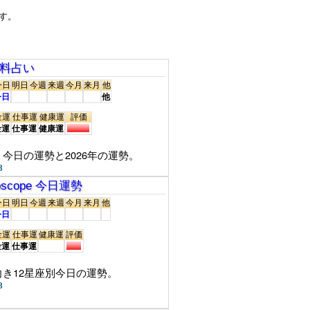
す。
無料占い
今日
明日
今週
来週
今月
来月
他
今日
他
金運
仕事運
健康運
評価
金運
仕事運
健康運
今日の運勢と2026年の運勢。
8
roscope 今日運勢
今日
明日
今週
来週
今月
来月
他
今日
金運
仕事運
健康運
評価
金運
仕事運
き12星座別今日の運勢。
8