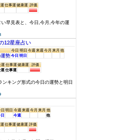
金運
仕事運
健康運
評価
い早見表と、今日,今月,今年の運
8
の12星座占い
今日
明日
今週
来週
今月
来月
他
の運勢
今日
明日
金運
仕事運
健康運
評価
金運
仕事運
座別ランキング形式の今日の運勢と明日
9
今日
明日
今週
来週
今月
来月
他
今日
今週
他
金運
仕事運
健康運
評価