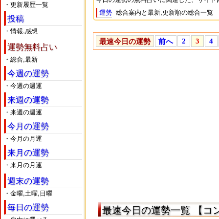
・更新履歴一覧
総合案内と最新,更新順の総合一覧
運勢
投稿
本日,今日の運勢一覧
今日の運勢
・情報,感想
明日の運勢一覧
明日の運勢
2
3
4
最速今日の運勢
前へ
運勢無料占い
金曜,土曜,日曜の週末の運勢
週末の運勢
・総合,最新
今週1週間の運勢
今週の運勢
今週の運勢
来週1週間の運勢
来週の運勢
・今週の週運
今月の月間の運勢
今月の運勢
来週の運勢
来月の月間の運勢
来月の運勢
・来週の週運
占いたい日が選べる
毎日の運勢
今月の運勢
・今月の月運
来月の運勢
・来月の月運
週末の運勢
・金曜,土曜,日曜
毎日の運勢
最速今日の運勢一覧 【コ