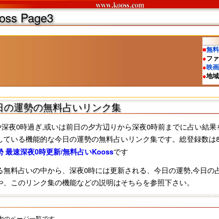
ss
Page3
日の運勢の無料占いリンク集
や深夜0時過ぎ,或いは前日の夕方辺りから深夜0時前までに占い結
している機能的な今日の運勢の無料占いリンク集です。総登録数は8
です
 最速深夜0時更新/無料占いKooss
る無料占いの中から、深夜0時には更新される、今日の運勢,今日の
や、このリンク集の機能などの説明はそちらを参照下さい。
内のページ一覧です