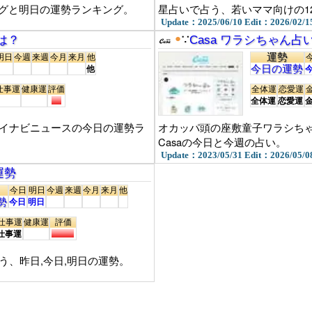
グと明日の運勢ランキング。
星占いで占う、若いママ向けの1
Update：2025/06/10 Edit：2026/02/1
●
は？
∵
Casa ワラシちゃん占
運勢
明日
今週
来週
今月
来月
他
今日の運勢
他
仕事運
健康運
評価
全体運
恋愛運
全体運
恋愛運
マイナビニュースの今日の運勢ラ
オカッパ頭の座敷童子ワラシちゃん
Casaの今日と今週の占い。
Update：2023/05/31 Edit：2026/05/0
運勢
今日
明日
今週
来週
今月
来月
他
勢
今日
明日
仕事運
健康運
評価
仕事運
う、昨日,今日,明日の運勢。