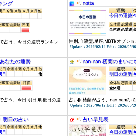
●
notta
ンキング
∵
運勢
明日
今週
来週
今月
来月
他
今日の運勢
全体運
恋愛運
仕事運
健康運
評価
全体運
恋愛運
性別,血液型,星座,MBTI(オプ
いで占う、今日の運勢ランキン
Update：2026/02/14 Edit：2026/05/0
●
 あなたの運勢
∵
nan-nan 楼蘭のまい
運勢
明日
今週
来週
今月
来月
他
明日の運勢
明日
他
仕事運
健康運
評価
全体運
恋愛運
全体運
占う、今日.明日.明後日の運
占い師楼蘭が占う、nan-nanの
Update：2025/06/12 Edit：2026/05/2
●
井ゆかり 明日の占い
∵
占い早見表
運勢
明日
今週
来週
今月
来月
他
今日の運勢
明日