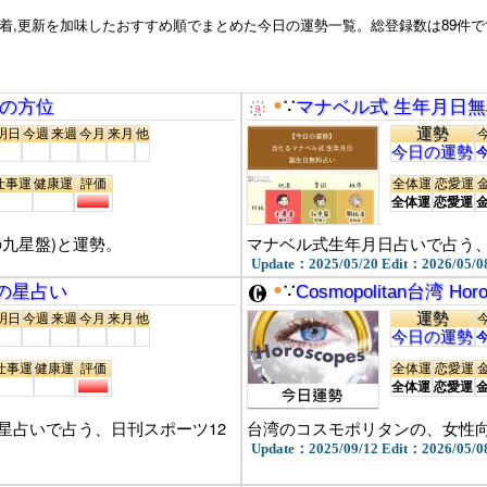
,更新を加味したおすすめ順でまとめた今日の運勢一覧。総登録数は89件で
●
日の方位
∵
マナベル式 生年月日
運勢
明日
今週
来週
今月
来月
他
今日の運勢
仕事運
健康運
評価
全体運
恋愛運
全体運
恋愛運
九星盤)と運勢。
マナベル式生年月日占いで占う、
Update：2025/05/20 Edit：2026/05/0
●
の星占い
∵
Cosmopolitan台湾 Ho
運勢
明日
今週
来週
今月
来月
他
今日の運勢
仕事運
健康運
評価
全体運
恋愛運
全体運
恋愛運
星占いで占う、日刊スポーツ12
台湾のコスモポリタンの、女性向
Update：2025/09/12 Edit：2026/05/0