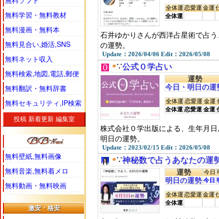
無料ソフト
全体運
恋愛運
金運
無料学習・無料教材
全体運
無料漫画・無料本
石井ゆかりさんが西洋占星術で占う
無料見合い,婚活,SNS
の運勢。
Update：2026/04/06 Edit：2026/05/08
無料ネット収入
●
∵
公式０学占い
無料検索,地図,電話,郵便
運勢
今日・明日の運
無料翻訳・無料辞書
全体運
恋愛運
金運
無料セキュリティ,IP検索
全体運
恋愛運
金運
投稿
新着更新
編集室
株式会社０学出版による、生年月日
明日の運勢。
Update：2023/02/15 Edit：2026/05/08
無料壁紙,無料画像
●
∵
神秘数で占うあなたの運
無料音楽,無料着メロ
運勢
今日
明日の運勢
今日
無料動画・無料映画
全体運
恋愛運
金運
全体運
激安・格安