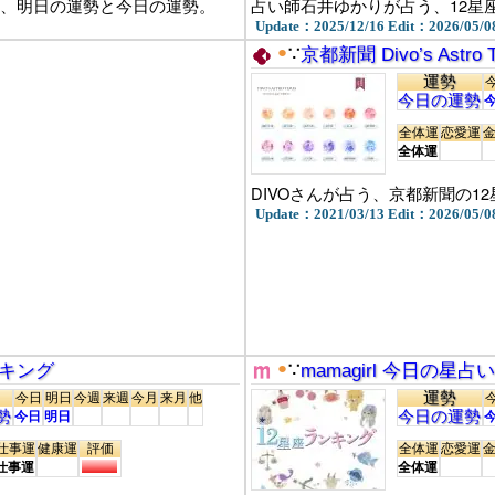
で占う、明日の運勢と今日の運勢。
占い師石井ゆかりが占う、12星
Update：2025/12/16 Edit：2026/05/0
●
∵
京都新聞 Divo’s Astro 
運勢
今日の運勢
全体運
恋愛運
全体運
DIVOさんが占う、京都新聞の1
Update：2021/03/13 Edit：2026/05/0
●
ンキング
∵
mamagirl 今日の星
運勢
今日
明日
今週
来週
今月
来月
他
勢
今日の運勢
今日
明日
仕事運
健康運
評価
全体運
恋愛運
仕事運
全体運