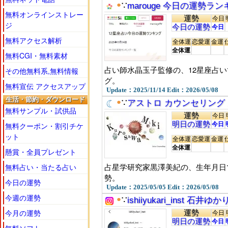
●
∵
marouge 今日の運勢ラ
無料オンラインストレー
運勢
今日
ジ
今日の運勢
今日
無料アクセス解析
全体運
恋愛運
金運
全体運
無料CGI・無料素材
占い師水晶玉子監修の、12星座占
その他無料系,無料情報
グ。
無料宣伝 アクセスアップ
Update：2025/11/14 Edit：2026/05/08
生活・節約・ダウンロード
●
∵
アストロ カウンセリング
無料サンプル・試供品
運勢
今日
明日の運勢
今日
無料クーポン・割引チケ
ット
全体運
恋愛運
金運
全体運
懸賞・全員プレゼント
占星学研究家黒澤美紀の、生年月日で
無料占い・当たる占い
勢。
今日の運勢
Update：2025/05/05 Edit：2026/05/08
今週の運勢
●
∵
ishiiyukari_inst 石
今月の運勢
運勢
今日
明日の運勢
今日