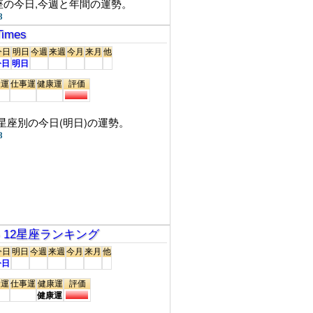
座の今日,今週と年間の運勢。
8
Times
今日
明日
今週
来週
今月
来月
他
今日
明日
金運
仕事運
健康運
評価
2星座別の今日(明日)の運勢。
8
占い 12星座ランキング
今日
明日
今週
来週
今月
来月
他
今日
金運
仕事運
健康運
評価
健康運