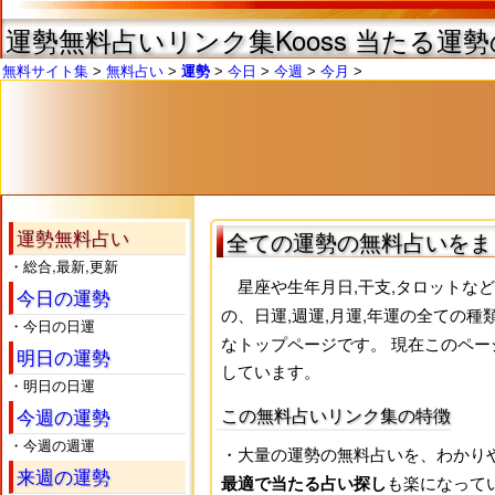
運勢無料占いリンク集Kooss
当たる運勢の
無料サイト集
無料占い
運勢
今日
今週
今月
運勢無料占い
全ての運勢の無料占いをま
・総合,最新,更新
星座や生年月日,干支,タロットな
今日の運勢
の、日運,週運,月運,年運の全ての
・今日の日運
なトップページです。 現在このページ
明日の運勢
しています。
・明日の日運
この無料占いリンク集の特徴
今週の運勢
・今週の週運
・大量の運勢の無料占いを、わかり
来週の運勢
も楽になって
最適で当たる占い探し