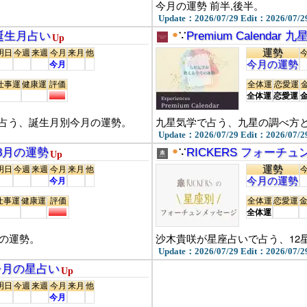
今月の運勢 前半,後半。
Update：2026/07/29 Edit：2026/07/2
●
誕生月占い
∵
Premium Calenda
Up
運勢
明日
今週
来週
今月
来月
他
今月の運勢
今月
仕事運
健康運
評価
全体運
恋愛運
全体運
恋愛運
占う、誕生月別今月の運勢。
九星気学で占う、九星の調べ方
Update：2026/07/29 Edit：2026/07/2
●
6年8月の運勢
∵
RICKERS フォーチ
Up
運勢
明日
今週
来週
今月
来月
他
今月の運勢
今月
仕事運
健康運
評価
全体運
恋愛運
全体運
月の運勢。
沙木貴咲が星座占いで占う、12
Update：2026/07/29 Edit：2026/07/2
の今月の星占い
Up
明日
今週
来週
今月
来月
他
今月