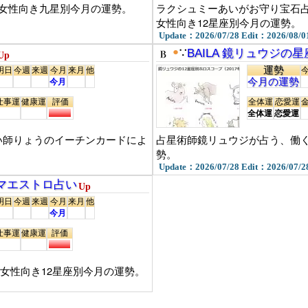
女性向き九星別今月の運勢。
ラクシュミーあいがお守り宝石
女性向き12星座別今月の運勢。
Update：2026/07/28 Edit：2026/08/0
●
∵
BAILA 鏡リュウジの
Up
運勢
明日
今週
来週
今月
来月
他
今月の運勢
今月
仕事運
健康運
評価
全体運
恋愛運
全体運
恋愛運
の占い師りょうのイーチンカードによ
占星術師鏡リュウジが占う、働く
勢。
Update：2026/07/28 Edit：2026/07/2
の愛のマエストロ占い
Up
明日
今週
来週
今月
来月
他
今月
仕事運
健康運
評価
う、女性向き12星座別今月の運勢。