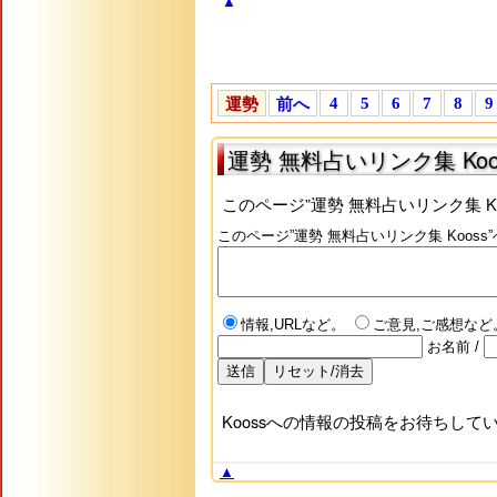
▲
4
5
6
7
8
9
運勢
前へ
運勢 無料占いリンク集 Koo
このページ”運勢 無料占いリンク集 
このページ”運勢 無料占いリンク集 Koos
情報,URLなど。
ご意見,ご感想など
お名前
/
Koossへの情報の投稿をお待ちし
▲