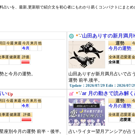
料占いを、最新,更新順で紹介文を初心者にもわかり易くコンパクトにまとめた
来週
来週の運勢
他
明後日,今年の運勢,週末占い,年間占い
●
∵
山田ありすの新月満月H
等。
来月
来月の運勢
運勢
明日
今週
来週
今月
来月
他
今月の運勢
今月
仕事運
健康運
評価
全体運
恋愛運
全体運
運勢と今月の運勢。
山田ありすが新月満月占いで占う、
運勢 前半,後半。
Update：2026/07/29 Edit：2026/07/2
●
占い
∵
ar 月の動きで読み解く
Up
運勢
明日
今週
来週
今月
来月
他
今月の運勢
今月
仕事運
健康運
評価
全体運
恋愛運
恋愛運
星座別今月の運勢 前半・後半。
占いライター望月アンシアが占う