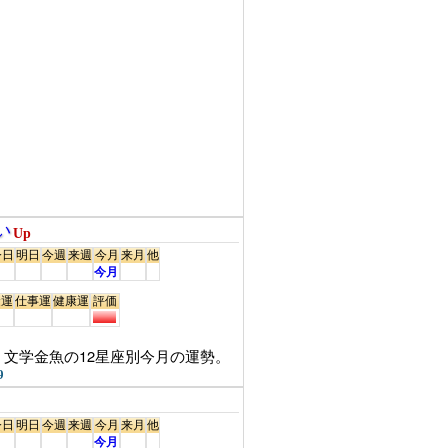
い
Up
今日
明日
今週
来週
今月
来月
他
今月
金運
仕事運
健康運
評価
文学金魚の12星座別今月の運勢。
9
今日
明日
今週
来週
今月
来月
他
今月