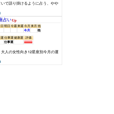
占いで語り掛けるように占う、やや
1
星座占い
Up
今日
明日
今週
来週
今月
来月
他
今月
他
金運
仕事運
健康運
評価
仕事運
大人の女性向き12星座別今月の運
8