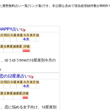
運勢無料占い一覧(リンク集)です。非公開も含めて現在総登録件数が800件
APPY占い
Up
今日
明日
今週
来週
今月
来月
他
今月
金運
仕事運
健康運
評価
ゆうゆうtimeの12星座別今月の
9
恋の12星座占い
Up
今日
明日
今週
来週
今月
来月
他
今月
金運
仕事運
健康運
評価
、恋に悩める女子向け、12星座別