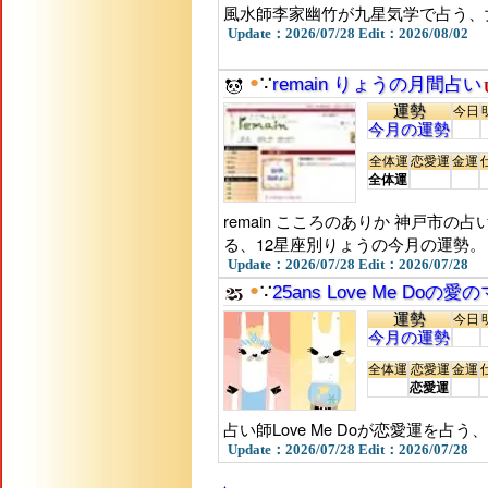
風水師李家幽竹が九星気学で占う、
Update：2026/07/28 Edit：2026/08/02
●
∵
remain りょうの月間占い
運勢
今日
今月の運勢
全体運
恋愛運
金運
全体運
remain こころのありか 神戸市
る、12星座別りょうの今月の運勢。
Update：2026/07/28 Edit：2026/07/28
●
∵
25ans Love Me Do
運勢
今日
今月の運勢
全体運
恋愛運
金運
恋愛運
占い師Love Me Doが恋愛運を占
Update：2026/07/28 Edit：2026/07/28