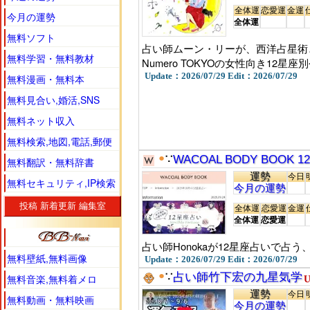
全体運
恋愛運
金運
今月の運勢
全体運
無料ソフト
占い師ムーン・リーが、西洋占星術
無料学習・無料教材
Numero TOKYOの女性向き12星
Update：2026/07/29 Edit：2026/07/29
無料漫画・無料本
無料見合い,婚活,SNS
無料ネット収入
無料検索,地図,電話,郵便
●
∵
WACOAL BODY BOOK 
無料翻訳・無料辞書
運勢
今日
無料セキュリティ,IP検索
今月の運勢
投稿
新着更新
編集室
全体運
恋愛運
金運
全体運
恋愛運
占い師Honokaが12星座占いで占
無料壁紙,無料画像
Update：2026/07/29 Edit：2026/07/29
●
∵
占い師竹下宏の九星気学
無料音楽,無料着メロ
U
運勢
今日
無料動画・無料映画
今月の運勢