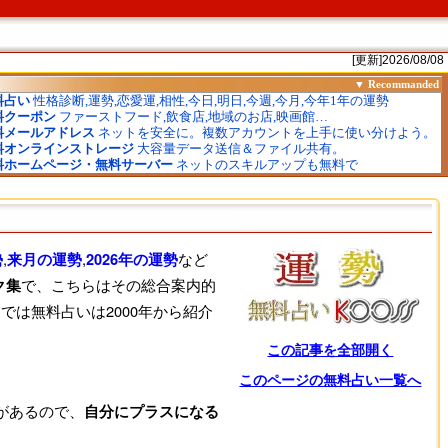
[更新]2026/08/08
,
,
など
勢
来月の運勢
2026年の運勢
で、こちらはその総合案内的
ク集
では無料占いは2000年から紹介
この記事を全部開く
このページの無料占い一覧へ
があるので、
自分にプラスになる