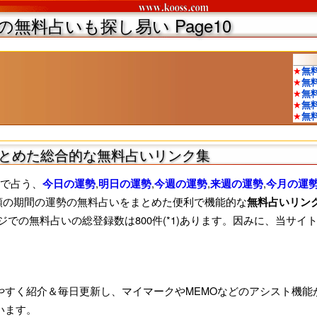
無料占いも探し易い Page10
とめた総合的な無料占いリンク集
どで占う、
,
,
,
,
今日の運勢
明日の運勢
今週の運勢
来週の運勢
今月の運
種類の期間の運勢の無料占いをまとめた便利で機能的な
無料占いリン
での無料占いの総登録数は800件(*1)あります。因みに、当サイト
やすく紹介＆毎日更新し、マイマークやMEMOなどのアシスト機能
います。