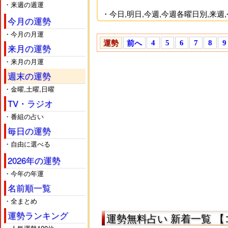
・来週の週運
・今日,明日,今週,今週各曜日別,来
今月の運勢
運勢
も紹介しているので、現在,過去
・今月の月運
4
5
6
7
8
9
運勢
前へ
・今日,今週.今月の運勢などでは更
来月の運勢
・来月の月運
・一覧では、実際に自分達で役立っ
週末の運勢
・気にいった占いは、お気に入りの
・金曜,土曜,日曜
一覧
をお試し下さい。
TV・ラジオ
関連ページ一覧
・番組の占い
毎日の運勢
総合案内と最新,更新順の総合一覧
運勢
・自由に選べる
本日,今日の運勢一覧
今日の運勢
明日の運勢一覧
2026年の運勢
明日の運勢
金曜,土曜,日曜の週末の運勢
・今年の年運
週末の運勢
今週1週間の運勢
名前順一覧
今週の運勢
来週1週間の運勢
来週の運勢
・全まとめ
今月の月間の運勢
今月の運勢
運勢ランキング
運勢無料占い 新着一覧 
来月の月間の運勢
来月の運勢