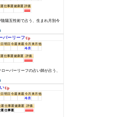
金運
仕事運
健康運
評価
が陰陽五性術で占う、生まれ月別今
8
ローバーリーフ
Up
今日
明日
今週
来週
今月
来月
他
今月
金運
仕事運
健康運
評価
店クローバーリーフの占い師が占う、
8
占い
Up
今日
明日
今週
来週
今月
来月
他
今月
金運
仕事運
健康運
評価
金運
仕事運