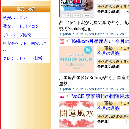
全体運
恋愛運
金運
激安・格安
全体運
恋愛運
激安パソコン
占い師竹下宏が九星気学で占う、九
激安ノートパソコン
勢のYoutube動画。
プロバイダ比較
Update：2026/07/28 Edit：2026/07/28
●
∵
Keikoの月星座占い 今
格安チケット・格安ホテ
運勢
ル
今日
今月の運勢
クレジットカード比較
全体運
恋愛運
金運
全体運
恋愛運
月星座占星術家Keikoが占う、星
運勢。
Update：2026/07/28 Edit：2026/07/28
●
∵
VoCE 李家幽竹の開運風
運勢
今日
今月の運勢
全体運
恋愛運
金運
全体運