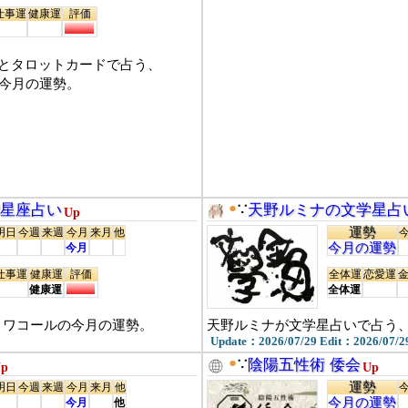
仕事運
健康運
評価
とタロットカードで占う、
座別今月の運勢。
●
12星座占い
∵
天野ルミナの文学星占
Up
運勢
明日
今週
来週
今月
来月
他
今月の運勢
今月
仕事運
健康運
評価
全体運
恋愛運
健康運
全体運
う、ワコールの今月の運勢。
天野ルミナが文学星占いで占う、
Update：2026/07/29 Edit：2026/07/2
●
∵
陰陽五性術 倭会
p
Up
運勢
明日
今週
来週
今月
来月
他
今月の運勢
今月
他