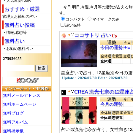
・人気運勢100位
占いたい日が選べる
毎日の運勢
今日.明日,今週,今月等の運勢が占える無
おすすめ・厳選
す。
管理人お勧めの占い
コンパクト
マイマークのみ
一覧の表の見方 ジャンルと内容
無料占い投稿
設定保持
・情報,感想等
今日
今日の運勢
今週
今週の運勢
●
∵
ココサトリ 占い
Up
無料占い
明日
明日の運勢
今月
今月の運勢
運勢
今日
今日の運勢
今日
・お勧め無料占い
全体運
恋愛運
金運
275956055
全体運
星座占いで占う、12星座別今日の
Update：2026/07/30 Edit：2026/07/30
インターネット・HP製作
●
∵
CREA 流光七奈の12星座
無料メールアドレス
運勢
今日
無料ホームページ
今月の運勢
無料ブログ
全体運
恋愛運
金運
全体運
恋愛運
無料アルバム
占い師流光七奈が占う、女性向き12
無料掲示板