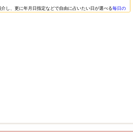
覧で紹介し、更に年月日指定などで自由に占いたい日が選べる
毎日の
いの個別紹介ページにアクセスできます。
較的上位で掲載しています。
すが、占いが見つけにくい場合に名前の一部を憶えてれば
名前順
放送の運勢・占い
あいうえお順の一覧まとめ
人おすすめの占い
上位100位一覧
占う今年の運勢
 便利で時短
無料占い厳選リンク集