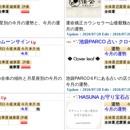
仕事運
健康運
評価
全体運
恋愛運
仕事運
全体運
星別の今月の運勢と、今月の運
運命矯正カウンセラー山倭厭魏
月の運勢。
Update：2026/07/28 Edit：2026/07/2
●
月のムーンサイン
∵
池袋PARCO 占い ク
Up
運勢
明日
今週
来週
今月
来月
他
今月の運勢
今月
仕事運
健康運
評価
全体運
恋愛運
健康運
全体運
座の全体の傾向と月星座別の今月の
池袋PARCO６Fにある占いの
今月の運勢。
Update：2026/07/28 Edit：2026/07/2
●
水
∵
HASUNA お守り宝石
Up
運勢
明日
今週
来週
今月
来月
他
今月の運勢
今月
他
仕事運
健康運
評価
全体運
恋愛運
全体運
恋愛運