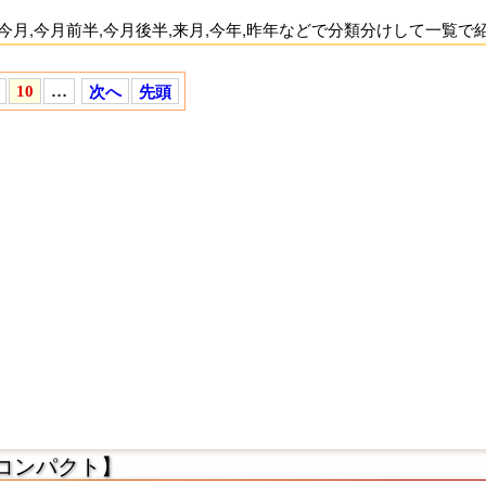
週,今月,今月前半,今月後半,来月,今年,昨年などで分類分けして一
,未来、どんな日でも占えます。
10
…
次へ
先頭
新履歴の一覧もあり、
で、手早くスマートに各占
更新チェックが楽
た,当たったものや、ユーザーの当サイトへの投稿を参考にし、比
マイマークを使えば、一覧から”マイマークのみ”ですぐ見つかりま
番組で
テレビ,ラジオ
ABC～
名前順一覧
管理
おすすめ・厳選
人気運勢ランキング
無料で
2026年の運勢
常連さん向け
MyPage
無料占い・当たる占い
【コンパクト】