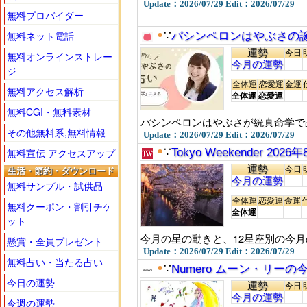
Update：2026/07/29 Edit：2026/07/29
無料プロバイダー
無料ネット電話
●
∵
パシンペロンはやぶさの
運勢
今日
無料オンラインストレー
今月の運勢
ジ
全体運
恋愛運
金運
無料アクセス解析
全体運
恋愛運
無料CGI・無料素材
パシンペロンはやぶさが絖真命学で
その他無料系,無料情報
Update：2026/07/29 Edit：2026/07/29
●
無料宣伝 アクセスアップ
∵
Tokyo Weekender 202
運勢
今日
生活・節約・ダウンロード
今月の運勢
無料サンプル・試供品
全体運
恋愛運
金運
無料クーポン・割引チケ
全体運
ット
今月の星の動きと、12星座別の今
懸賞・全員プレゼント
Update：2026/07/29 Edit：2026/07/29
無料占い・当たる占い
●
∵
Numero ムーン・リー
今日の運勢
運勢
今日
今月の運勢
今週の運勢