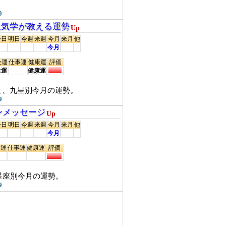
9
r 九星気学が教える運勢
Up
今日
明日
今週
来週
今月
来月
他
今月
金運
仕事運
健康運
評価
金運
健康運
と、九星別今月の運勢。
9
ュンメッセージ
Up
今日
明日
今週
来週
今月
来月
他
今月
金運
仕事運
健康運
評価
星座別今月の運勢。
9