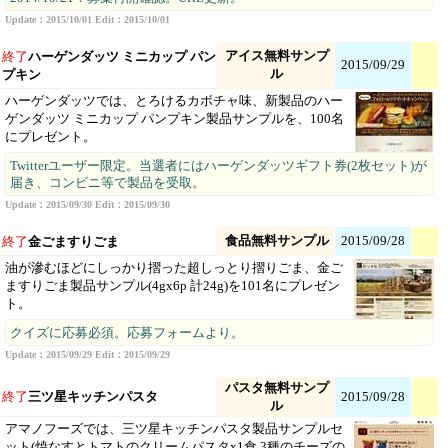
Update：2015/10/01 Edit：2015/10/01
アイス無料サンプ
終了
ハーゲンダッツ ミニカップ パン
2015/09/29
ル
プキン
ハーゲンダッツでは、とろけるカボチャ味、新製品のハー
ゲンダッツ ミニカップ パンプキン製品サンプルを、100名
にプレゼント。
Twitterユーザー限定。当選者にはハーゲンダッツギフト券(2枚セット)が
届き、コンビニ等で製品を受取。
Update：2015/09/30 Edit：2015/09/30
食品無料サンプル
2015/09/28
終了
金ごますりごま
油が滲むほどにしっかり摺った超しっとり摺りごま、金ご
ますりごま製品サンプル(4gx6p 計24g)を101名にプレゼン
ト。
クイズに応募必須。応募フォームより。
Update：2015/09/29 Edit：2015/09/29
パスタ無料サンプ
終了
三ツ星キッチンパスタ
2015/09/28
ル
アマノフーズでは、三ツ星キッチンパスタ製品サンプルセ
ット(焼なすとトマトのクリームパスタx1食,3種のチーズの