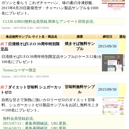
ガツンと食らう これぞチャーハン、味の素の冷凍炒飯、
2015年8月20日新発売ザ・チャーハン製品サンプルを1000
名にプレゼント。
CLUB AJIREI無料会員登録,簡単なアンケート回答必須。
Update：2015/10/01 Edit：2015/10/01
食品無料サンプル サイト名・商品名
摘要
締切日
通知
焼きそば無料サン
終了
日清焼そばU.F.O 39周年特別限
2015/09/30
プル
定品
日清焼そばU.F.O 39周年特別限定品サンプル(1ケース12食)を
100名にプレゼント
Twitterユーザー限定
Update：2015/10/01 Edit：2015/10/01
甘味料無料サンプ
終了
ダイエット甘味料 シュガーカッ
2015/09/30
ル
トゼロ
自然な甘さで加熱に強いカロリーゼロのダイエット甘味
料、シュガーカットゼロ製品サンプルをお試し無料モニタ
ー100名にプレゼント。
無料会員登録必須。
2015/07/13：募集再開確認。URL更新。
2014/10/21：募集再開確認。URL更新。