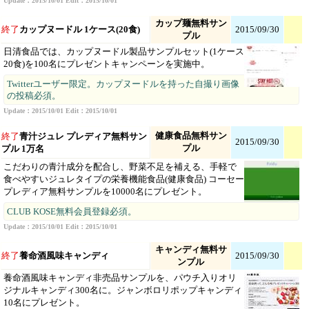
Update：2015/10/01 Edit：2015/10/01
カップ麺無料サン
終了
カップヌードル 1ケース(20食)
2015/09/30
プル
日清食品では、カップヌードル製品サンプルセット(1ケース
20食)を100名にプレゼントキャンペーンを実施中。
Twitterユーザー限定。カップヌードルを持った自撮り画像
の投稿必須。
Update：2015/10/01 Edit：2015/10/01
健康食品無料サン
終了
青汁ジュレ プレディア無料サン
2015/09/30
プル
プル 1万名
こだわりの青汁成分を配合し、野菜不足を補える、手軽で
食べやすいジュレタイプの栄養機能食品(健康食品) コーセー
プレディア無料サンプルを10000名にプレゼント。
CLUB KOSE無料会員登録必須。
Update：2015/10/01 Edit：2015/10/01
キャンディ無料サ
終了
養命酒風味キャンディ
2015/09/30
ンプル
養命酒風味キャンディ非売品サンプルを、パウチ入りオリ
ジナルキャンディ300名に。ジャンボロリポップキャンディ
10名にプレゼント。