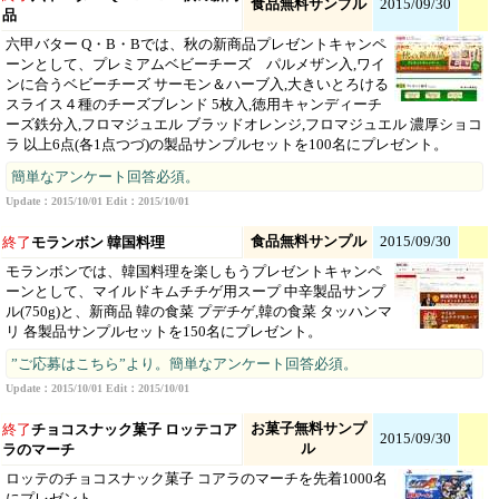
食品無料サンプル
2015/09/30
品
六甲バター Q・B・Bでは、秋の新商品プレゼントキャンペ
ーンとして、プレミアムベビーチーズ パルメザン入,ワイ
ンに合うベビーチーズ サーモン＆ハーブ入,大きいとろける
スライス４種のチーズブレンド 5枚入,徳用キャンディーチ
ーズ鉄分入,フロマジュエル ブラッドオレンジ,フロマジュエル 濃厚ショコ
ラ 以上6点(各1点つづ)の製品サンプルセットを100名にプレゼント。
簡単なアンケート回答必須。
Update：2015/10/01 Edit：2015/10/01
食品無料サンプル
2015/09/30
終了
モランボン 韓国料理
モランボンでは、韓国料理を楽しもうプレゼントキャンペ
ーンとして、マイルドキムチチゲ用スープ 中辛製品サンプ
ル(750g)と、新商品 韓の食菜 プデチゲ,韓の食菜 タッハンマ
リ 各製品サンプルセットを150名にプレゼント。
”ご応募はこちら”より。簡単なアンケート回答必須。
Update：2015/10/01 Edit：2015/10/01
お菓子無料サンプ
終了
チョコスナック菓子 ロッテコア
2015/09/30
ル
ラのマーチ
ロッテのチョコスナック菓子 コアラのマーチを先着1000名
にプレゼント。