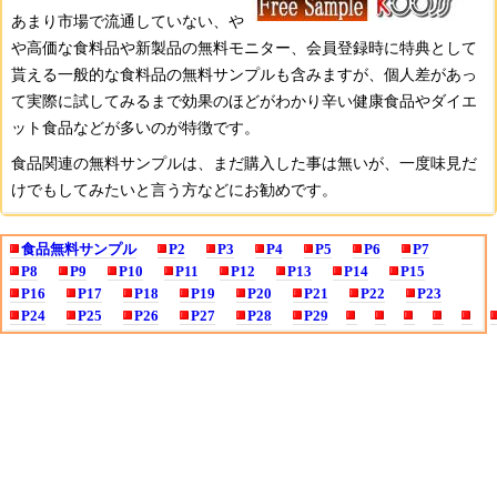
あまり市場で流通していない、や
や高価な食料品や新製品の無料モニター、会員登録時に特典として
貰える一般的な食料品の無料サンプルも含みますが、個人差があっ
て実際に試してみるまで効果のほどがわかり辛い健康食品やダイエ
ット食品などが多いのが特徴です。
食品関連の無料サンプルは、まだ購入した事は無いが、一度味見だ
けでもしてみたいと言う方などにお勧めです。
食品無料サンプル
P2
P3
P4
P5
P6
P7
P8
P9
P10
P11
P12
P13
P14
P15
P16
P17
P18
P19
P20
P21
P22
P23
P24
P25
P26
P27
P28
P29