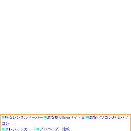
格安レンタルサーバー
激安格安販売サイト集
激安パソコン,格安パソ
コン
クレジットカード
プロバイダー比較