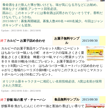
養命酒をまだ飲んだ事が無いけども、味が気になる方などにお勧め。
簡単なクイズ解答,アンケート回答必須。
因みに、このキャンディには養命酒は試用されてないそうです。香料だ
けなんでしょうかね。
2015/08/17：募集再開確認。募集人数400名⇒400名減少。今回はジャン
ボキャンディも追加。
Update：2015/10/01 Edit：2015/10/01
お菓子無料サンプ
終了
カルビー お菓子詰め合わせ
2015/09/30
ル
カルビーのお菓子製品サンプルセットA賞(ハニービット
はちみつバター味,いも小町 オホーツクの塩味,さくさく栗
黄金,さくさく栗黄金 蜂蜜バター味,マイベジ野菜チップス
ＢＯＸ 他全10種)を10名にプレゼント。お菓子製品サンプル
セットB賞(ハニービット はちみつバター味,トートバック詰め合わせ じ
ゃがりこ地域のシーリズ小袋8種+じゃがりこのフタ,じゃがりこマスコッ
トボールペン)を150名にプレゼント。
オリジナル新キャラクターに相応しい名前投稿必須。A賞は名前が採用
された方限定。
Update：2015/10/01 Edit：2015/10/01
食品無料サンプル
2015/09/30
終了
炒飯 味の素 ザ・チャーハン
炒飯革命 焦がしにんにくのマー油と葱油の.香ばしい香りで