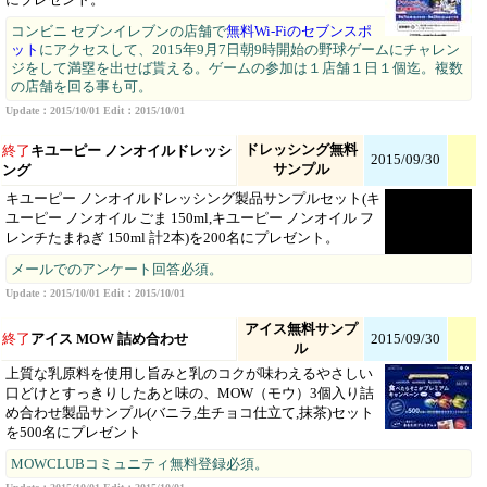
コンビニ セブンイレブンの店舗で
無料Wi-Fiのセブンスポ
ット
にアクセスして、2015年9月7日朝9時開始の野球ゲームにチャレン
ジをして満塁を出せば貰える。ゲームの参加は１店舗１日１個迄。複数
の店舗を回る事も可。
Update：2015/10/01 Edit：2015/10/01
ドレッシング無料
終了
キユーピー ノンオイルドレッシ
2015/09/30
サンプル
ング
キユーピー ノンオイルドレッシング製品サンプルセット(キ
ユーピー ノンオイル ごま 150ml,キユーピー ノンオイル フ
レンチたまねぎ 150ml 計2本)を200名にプレゼント。
メールでのアンケート回答必須。
Update：2015/10/01 Edit：2015/10/01
アイス無料サンプ
終了
アイス MOW 詰め合わせ
2015/09/30
ル
上質な乳原料を使用し旨みと乳のコクが味わえるやさしい
口どけとすっきりしたあと味の、MOW（モウ）3個入り詰
め合わせ製品サンプル(バニラ,生チョコ仕立て,抹茶)セット
を500名にプレゼント
MOWCLUBコミュニティ無料登録必須。