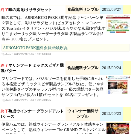
食品無料サンプル
2015/09/27
終了
味の素 彩りサラダセット
味の素では、AJINOMOTO PARK 3周年記念キャンペーン第
２弾として、彩りサラダセット(ピュアセレクト マヨネー
ズ,Toss Sala イタリアン・バジル味,まろやかな京風ゆず味,す
りごまガーリック味,シーザーサラダ味 各製品サンプル 計5
点)を 2000名にプレゼント。
AJINOMOTO PARK無料会員登録必須。
Update：2015/09/28 Edit：2015/09/28
終了
マリンフード ミックスピザと燻
食品無料サンプル
2015/09/24
製バター
マリンフードでは、バジルソースを使用した手軽に食べれ
る本格派ピザ ミックスピザ製品サンプル(5枚)と、使いやす
い個包装タイプのキャラメル型バター 私の燻製バター製品
サンプル(7gx8個入x1箱)のセットを100名にプレゼント。
Update：2015/09/25 Edit：2015/09/25
ウィンナー無料サ
終了
熟成ウインナー グランドアルト
2015/09/23
ンプル
1ケース
伊藤ハムでは、熟成ウインナー グランドアルト体感キャン
ペーンとして、熟成ウィンナー The GRAND アルトバイエル