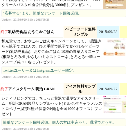
クリームパスタx1食 計2食分)を3000名にプレゼント。
”応募する”より。簡単なアンケート回答必須。
Update：2015/09/29 Edit：2015/09/29
ベビーフード無料
終了
乳幼児食品 おやこdeごはん
2015/09/28
サンプル
和光堂では、おやこdeごはんキャンペーンとして、1歳過ぎ
たら親子でごはんの、ひと手間で親子で食べれるベビーフ
ード(乳幼児食品)、おやこdeごはん 10種の野菜入りスープ
(根菜とろみ椀 ,やさしいミネストローネ ,とろとろ中華コー
ンスープ)を300名にプレゼント。
Twitterユーザー又はInstgramユーザー限定。
Update：2015/09/29 Edit：2015/09/29
アイス無料サンプ
終了
アイスクリーム 明治 GRAN
2015/09/27
ル
シティリビングでは、ちょっと贅沢で濃厚なアイスクリー
ム、明治 GRAN製品サンプルセット(ミルク,生キャラメル,ス
トロベリー,紅茶4種x6個 計24個)を全国1000オフィスにプレ
ゼント
簡単なアンケート回答必須。個人の方は申込不可。職場でどうぞ。
Update：2015/09/28 Edit：2015/09/28