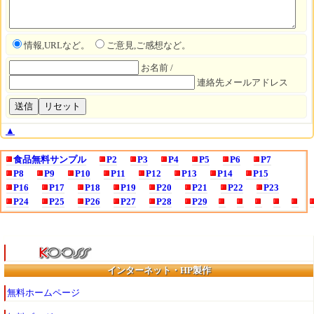
情報,URLなど。
ご意見,ご感想など。
お名前 /
連絡先メールアドレス
▲
食品無料サンプル
P2
P3
P4
P5
P6
P7
P8
P9
P10
P11
P12
P13
P14
P15
P16
P17
P18
P19
P20
P21
P22
P23
P24
P25
P26
P27
P28
P29
インターネット・HP製作
無料ホームページ