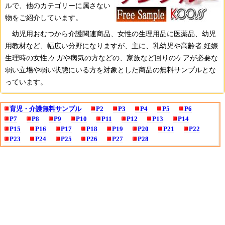
ルで、他のカテゴリーに属さない
物をご紹介しています。
幼児用おむつから介護関連商品、女性の生理用品に医薬品、幼児
用教材など、幅広い分野になりますが、主に、乳幼児や高齢者,妊娠
生理時の女性,ケガや病気の方などの、家族など回りのケアが必要な
弱い立場や弱い状態にいる方を対象とした商品の無料サンプルとな
っています。
育児・介護無料サンプル
P2
P3
P4
P5
P6
P7
P8
P9
P10
P11
P12
P13
P14
P15
P16
P17
P18
P19
P20
P21
P22
P23
P24
P25
P26
P27
P28