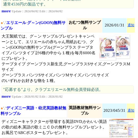
通常4536円の製品です。
more
Update：2024/04/02 Edit：2024/04/02
おむつ無料サンプ
●
∵
エリエール グ～ン(GOON)無料サ
2026/01/31
通知
ル
ンプル
大王製紙では、グ～ン サンプルプレゼントキャンペ
ーンとして、エリエールの赤ちゃん用紙おむつ、グ
～ン(GOON)の無料サンプル(グーンプラス テープタ
イプ,パンツタイプ 計6種の中から１種)を毎月6000名
にプレゼント。
テープタイプ グーンプラス新生児,グーンプラスSサイズ,グーンプラスM
サイズ
グーンプラス パンツSサイズ,パンツMサイズ,パンツLサイズ
のいずれかお好きな物を１種。
”応募する”より。クラブエリエール無料会員登録必須。
more
Update：2026/01/02 Edit：2026/01/02
英語教材無料サン
●
∵
ディズニー英語・幼児英語教材無
2023/045/31
通知
プル
料サンプル
ディズニーキャラクターが登場する英語DVD,かわいい英語
の歌の絵本,英語の歌ミニＣＤの無料サンプルプレゼント。
お風呂でABCポスターもプレゼント。