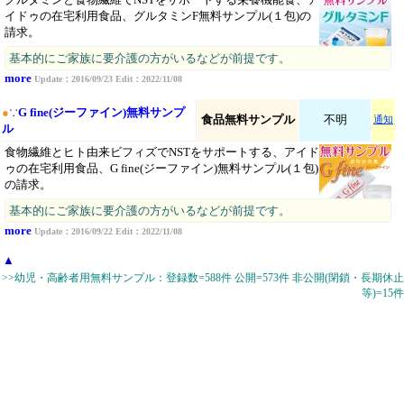
イドゥの在宅利用食品、グルタミンF無料サンプル(１包)の
請求。
基本的にご家族に要介護の方がいるなどが前提です。
more
Update：2016/09/23 Edit：2022/11/08
●
∵
G fine(ジーファイン)無料サンプ
食品無料サンプル
不明
通知
ル
食物繊維とヒト由来ビフィズでNSTをサポートする、アイド
ゥの在宅利用食品、G fine(ジーファイン)無料サンプル(１包)
の請求。
基本的にご家族に要介護の方がいるなどが前提です。
more
Update：2016/09/22 Edit：2022/11/08
▲
>>幼児・高齢者用無料サンプル：登録数=588件 公開=573件 非公開(閉鎖・長期休止
等)=15件