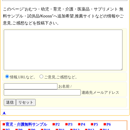
このページ”おむつ・幼児・育児・介護・医薬品・サプリメント 無
料サンプル・試供品/Kooss”へ追加希望,推薦サイトなどの情報やご
意見,ご感想などを投稿下さい。
情報,URLなど。
ご意見,ご感想など。
お名前 /
連絡先メールアドレス
▲
育児・介護無料サンプル
P2
P3
P4
P5
P6