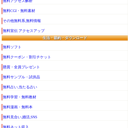
無料アクセス解析
無料CGI・無料素材
その他無料系,無料情報
無料宣伝 アクセスアップ
生活・節約・ダウンロード
無料ソフト
無料クーポン・割引チケット
懸賞・全員プレゼント
無料サンプル・試供品
無料占い,当たる占い
無料学習・無料教材
無料漫画・無料本
無料見合い,婚活,SNS
無料ネット収入