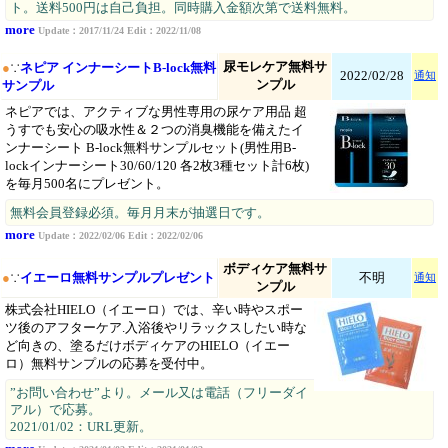
ト。送料500円は自己負担。同時購入金額次第で送料無料。
more
Update：2017/11/24 Edit：2022/11/08
尿モレケア無料サ
●
∵
ネピア インナーシートB-lock無料
2022/02/28
通知
ンプル
サンプル
ネピアでは、アクティブな男性専用の尿ケア用品 超
うすでも安心の吸水性＆２つの消臭機能を備えたイ
ンナーシート B-lock無料サンプルセット(男性用B-
lockインナーシート30/60/120 各2枚3種セット計6枚)
を毎月500名にプレゼント。
無料会員登録必須。毎月月末が抽選日です。
more
Update：2022/02/06 Edit：2022/02/06
ボディケア無料サ
●
∵
イエーロ無料サンプルプレゼント
不明
通知
ンプル
株式会社HIELO（イエーロ）では、辛い時やスポー
ツ後のアフターケア.入浴後やリラックスしたい時な
ど向きの、塗るだけボディケアのHIELO（イエー
ロ）無料サンプルの応募を受付中。
”お問い合わせ”より。メール又は電話（フリーダイ
アル）で応募。
2021/01/02：URL更新。