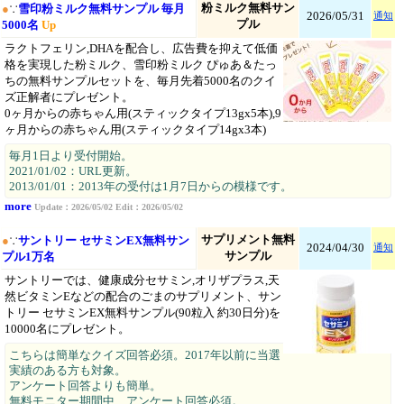
粉ミルク無料サン
●
∵
雪印粉ミルク無料サンプル 毎月
2026/05/31
通知
プル
5000名
Up
ラクトフェリン,DHAを配合し、広告費を抑えて低価
格を実現した粉ミルク、雪印粉ミルク ぴゅあ＆たっ
ちの無料サンプルセットを、毎月先着5000名のクイ
ズ正解者にプレゼント。
0ヶ月からの赤ちゃん用(スティックタイプ13gx5本),9
ヶ月からの赤ちゃん用(スティックタイプ14gx3本)
毎月1日より受付開始。
2021/01/02：URL更新。
2013/01/01：2013年の受付は1月7日からの模様です。
more
Update：2026/05/02 Edit：2026/05/02
サプリメント無料
●
∵
サントリー セサミンEX無料サン
2024/04/30
通知
サンプル
プル1万名
サントリーでは、健康成分セサミン,オリザプラス,天
然ビタミンEなどの配合のごまのサプリメント、サン
トリー セサミンEX無料サンプル(90粒入 約30日分)を
10000名にプレゼント。
こちらは簡単なクイズ回答必須。2017年以前に当選
実績のある方も対象。
アンケート回答よりも簡単。
無料モニター期間中、アンケート回答必須。