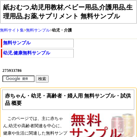
紙おむつ,幼児用教材,ベビー用品,介護用品,生
理用品,お薬,サプリメント 無料サンプル
無料サイト集
>
無料サンプル
>
幼児・介護
無料サンプル
幼児,健康無料サンプル
赤ちゃん・幼児・高齢者・婦人用 無料サンプル・試供
品 概要
このページでは、主に赤ちゃ
ん,幼児や高齢者関連を中心に、
健康や生活に関連した無料サンプ