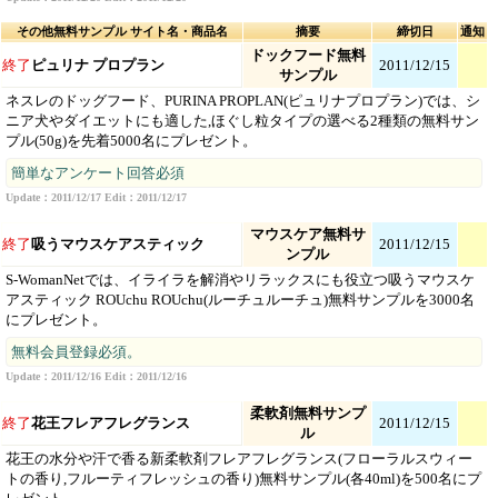
その他無料サンプル サイト名・商品名
摘要
締切日
通知
ドックフード無料
終了
ピュリナ プロプラン
2011/12/15
サンプル
ネスレのドッグフード、PURINA PROPLAN(ピュリナプロプラン)では、シ
ニア犬やダイエットにも適した,ほぐし粒タイプの選べる2種類の無料サン
プル(50g)を先着5000名にプレゼント。
簡単なアンケート回答必須
Update：2011/12/17 Edit：2011/12/17
マウスケア無料サ
終了
吸うマウスケアスティック
2011/12/15
ンプル
S-WomanNetでは、イライラを解消やリラックスにも役立つ吸うマウスケ
アスティック ROUchu ROUchu(ルーチュルーチュ)無料サンプルを3000名
にプレゼント。
無料会員登録必須。
Update：2011/12/16 Edit：2011/12/16
柔軟剤無料サンプ
終了
花王フレアフレグランス
2011/12/15
ル
花王の水分や汗で香る新柔軟剤フレアフレグランス(フローラルスウィー
トの香り,フルーティフレッシュの香り)無料サンプル(各40ml)を500名にプ