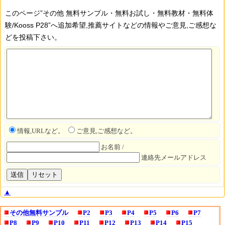
このページ”その他 無料サンプル・無料お試し・無料教材・無料体
験/Kooss P28”へ追加希望,推薦サイトなどの情報やご意見,ご感想な
どを投稿下さい。
情報,URLなど。
ご意見,ご感想など。
お名前 /
連絡先メールアドレス
▲
その他無料サンプル
P2
P3
P4
P5
P6
P7
P8
P9
P10
P11
P12
P13
P14
P15