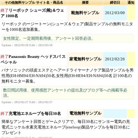
その他無料サンプル サイト名・商品名
摘要
締切日
通知
終了
リーボック シューズ(靴)＆ウェ
靴無料サンプル
2012/03/09
ア 1000名
リーボック のージートーン(シューズ＆ウェア)製品サンプルの無料モニタ
ーを1000名追加募集。
女性限定。一定期間着用後、アンケート回答必須。
Update：2012/03/10 Edit：2012/03/10
終了
Panasonic Beauty ヘッドスパ ス
家電無料サンプル
2012/02/26
ペシャル
パナソニックの頭皮エステとヘアードライヤーナノケア製品サンプルを男
性用(EH-HM94/EH-NA94)50名,女性用(EH-HE94/EH-NA94)50名 計100名の
無料モニター募集。
数日間試用後、使用感想アンケートの提出及びブログ等への掲載等必
須。
Update：2012/02/27 Edit：2012/02/27
電池無料サンプル
終了
充電池エネループを毎日30名
簡単なアンケート回答とゲームクリアで、毎日30名にサンヨー電気の充
電式ニッケル水素充電池エネループ(eneloop)製品サンプルを毎日30名に
プレゼント