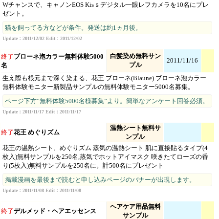
Wチャンスで、キャノンEOS Kisｓデジタル一眼レフカメラを10名にプレ
ゼント。
猫を飼ってる方などが条件。発送は約1ヵ月後。
Update：2011/12/02 Edit：2011/12/02
白髪染め無料サン
終了
ブローネ泡カラー無料体験5000
2011/11/16
プル
名
生え際も根元まで深く染まる、花王 ブローネ(Blaune) ブローネ泡カラー
無料体験モニター新製品サンプルの無料体験モニター5000名募集。
ページ下方”無料体験5000名様募集”より。簡単なアンケート回答必須。
Update：2011/11/17 Edit：2011/11/17
温熱シート無料サ
終了
花王 めぐりズム
ンプル
花王の温熱シート、めぐりズム 蒸気の温熱シート 肌に直接貼るタイプ(4
枚入)無料サンプルを250名,蒸気でホットアイマスク 咲きたてローズの香
り(5枚入)無料サンプルを250名に。計500名にプレゼント
掲載漫画を最後まで読むと申し込みページのバナーが出現します。
Update：2011/11/08 Edit：2011/11/08
ヘアケア用品無料
終了
デルメッド・ヘアエッセンス
サンプル