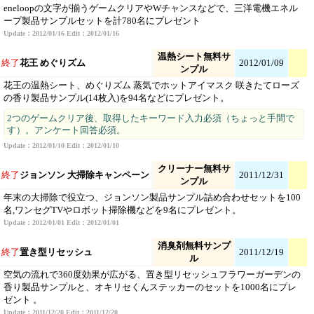
eneloopの文字が揃うゲームクリアやWチャンスなどで、三洋電機エネル
ープ製品サンプルセットを計780名にプレゼント
Update：2012/01/16 Edit：2012/01/16
温熱シート無料サ
終了
花王 めぐりズム
2012/01/09
ンプル
花王の温熱シート、めぐりズム 蒸気でホットアイマスク 咲きたてローズ
の香り製品サンプル(14枚入)を94名などにプレゼント。
2つのゲームクリア後、取得したキーワード入力必須（ちょっと手間で
す）。アンケート回答必須。
Update：2012/01/10 Edit：2012/01/10
クリーナー無料サ
終了
ジョンソン 大掃除キャンペーン
2011/12/31
ンプル
年末の大掃除で役立つ、ジョンソン製品サンプル詰め合わせセットを100
名,ワンセグTVやロボット掃除機などを9名にプレゼント。
Update：2012/01/01 Edit：2012/01/01
消臭剤無料サンプ
終了
置き型リセッシュ
2011/12/19
ル
空気の流れで360度効果が広がる、置き型リセッシュフラワーガーデンの
香り製品サンプルと、オキリセくんステッカーのセットを1000名にプレ
ゼント 。
Update：2011/12/20 Edit：2011/12/20