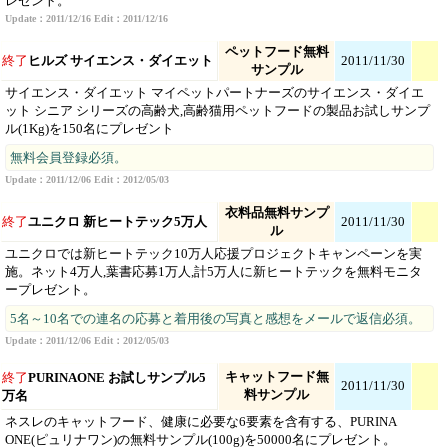
レゼント。
Update：2011/12/16 Edit：2011/12/16
ペットフード無料
終了
ヒルズ サイエンス・ダイエット
2011/11/30
サンプル
サイエンス・ダイエット マイペットパートナーズのサイエンス・ダイエ
ット シニア シリーズの高齢犬,高齢猫用ペットフードの製品お試しサンプ
ル(1Kg)を150名にプレゼント
無料会員登録必須。
Update：2011/12/06 Edit：2012/05/03
衣料品無料サンプ
終了
ユニクロ 新ヒートテック5万人
2011/11/30
ル
ユニクロでは新ヒートテック10万人応援プロジェクトキャンペーンを実
施。ネット4万人,葉書応募1万人,計5万人に新ヒートテックを無料モニタ
ープレゼント。
5名～10名での連名の応募と着用後の写真と感想をメールで返信必須。
Update：2011/12/06 Edit：2012/05/03
キャットフード無
終了
PURINAONE お試しサンプル5
2011/11/30
料サンプル
万名
ネスレのキャットフード、健康に必要な6要素を含有する、PURINA
ONE(ピュリナワン)の無料サンプル(100g)を50000名にプレゼント。