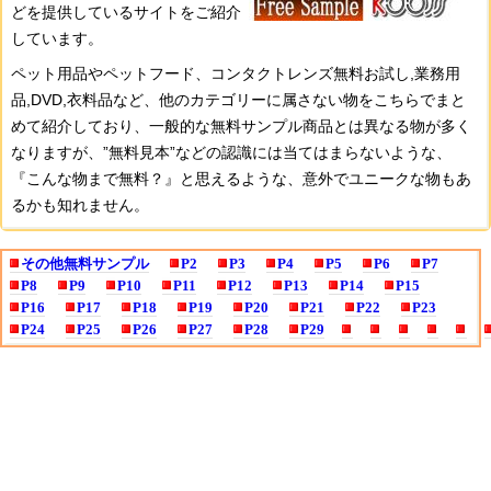
どを提供しているサイトをご紹介
しています。
ペット用品やペットフード、コンタクトレンズ無料お試し,業務用
品,DVD,衣料品など、他のカテゴリーに属さない物をこちらでまと
めて紹介しており、一般的な無料サンプル商品とは異なる物が多く
なりますが、”無料見本”などの認識には当てはまらないような、
『こんな物まで無料？』と思えるような、意外でユニークな物もあ
るかも知れません。
その他無料サンプル
P2
P3
P4
P5
P6
P7
P8
P9
P10
P11
P12
P13
P14
P15
P16
P17
P18
P19
P20
P21
P22
P23
P24
P25
P26
P27
P28
P29