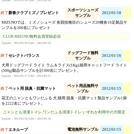
Update：2012/02/26 Edit：2012/02/26
スポーツシューズ
終了
新春クラブミズノプレゼント
2012/01/18
サンプル
MIZUNOでは、ミズノシューズ 各競技種目のシューズ20種各10足製品サ
ンプルを200名にプレゼント
CLUB MIZUNO無料会員登録必須
Update：2012/01/19 Edit：2012/01/19
ドッグフード無料
終了
セレクトバランス
2012/01/16
サンプル
犬用ドッグフード ライト ラム＆ライス(1Kg),猫用キャットフード ライト
(500g)製品サンプルを計300名にプレゼント。
Update：2012/01/17 Edit：2012/01/17
ペット用品無料サ
終了
ペット用 脱臭・抗菌マット
2012/01/15
ンプル
花王のニャンともワンだふる 犬,猫用 脱臭・抗菌マット製品サンプル1袋
を2222名にプレゼント。
ニャンとも清潔トイレ,ワンだふる清潔トイレ いずれか利用中の方限定
Update：2012/01/16 Edit：2012/01/16
電池無料サンプル
2012/01/15
終了
エネループ