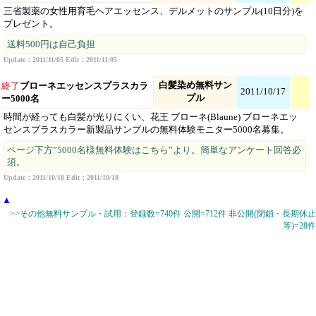
三省製薬の女性用育毛ヘアエッセンス、デルメットのサンプル(10日分)を
プレゼント。
送料500円は自己負担
Update：2011/11/05 Edit：2011/11/05
白髪染め無料サン
終了
ブローネエッセンスプラスカラ
2011/10/17
プル
ー5000名
時間が経っても白髪が光りにくい、花王 ブローネ(Blaune) ブローネエッ
センスプラスカラー新製品サンプルの無料体験モニター5000名募集。
ページ下方”5000名様無料体験はこちら”より。簡単なアンケート回答必
須。
Update：2011/10/18 Edit：2011/10/18
▲
>>その他無料サンプル・試用：登録数=740件 公開=712件 非公開(閉鎖・長期休止
等)=28件