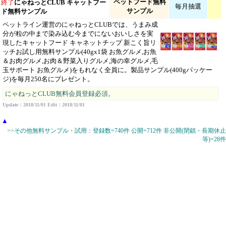
ペットフード無料
終了
にゃねっとCLUB キャットフー
毎月抽選
サンプル
ド無料サンプル
ペットライン運営のにゃねっとCLUBでは、うまみ成
分が粒の中まで染み込む今までにないおいしさを実
現したキャットフード キャネットチップ 新こく旨リ
ッチお試し用無料サンプル(40gx1袋 お魚グルメ,お魚
＆お肉グルメ,お肉＆野菜入りグルメ,海の幸グルメ,毛
玉サポート お魚グルメ)をもれなく全員に。製品サンプル(400gパッケー
ジ)を毎月250名にプレゼント。
にゃねっとCLUB無料会員登録必須。
Update：2018/11/01 Edit：2018/11/01
▲
>>その他無料サンプル・試用：登録数=740件 公開=712件 非公開(閉鎖・長期休止
等)=28件