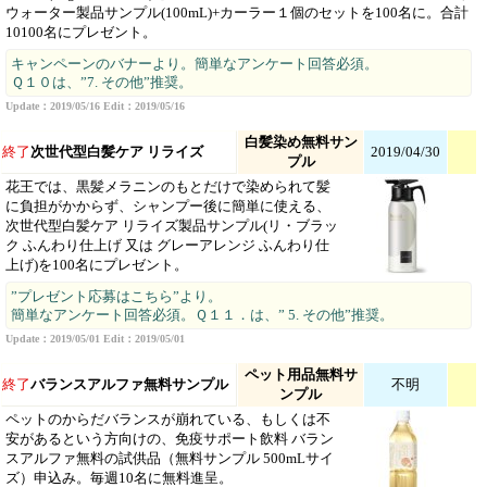
ウォーター製品サンプル(100mL)+カーラー１個のセットを100名に。合計
10100名にプレゼント。
キャンペーンのバナーより。簡単なアンケート回答必須。
Ｑ１０は、”7. その他”推奨。
Update：2019/05/16 Edit：2019/05/16
白髪染め無料サン
終了
次世代型白髪ケア リライズ
2019/04/30
プル
花王では、黒髪メラニンのもとだけで染められて髪
に負担がかからず、シャンプー後に簡単に使える、
次世代型白髪ケア リライズ製品サンプル(リ・ブラッ
ク ふんわり仕上げ 又は グレーアレンジ ふんわり仕
上げ)を100名にプレゼント。
”プレゼント応募はこちら”より。
簡単なアンケート回答必須。Ｑ１１．は、” 5. その他”推奨。
Update：2019/05/01 Edit：2019/05/01
ペット用品無料サ
終了
バランスアルファ無料サンプル
不明
ンプル
ペットのからだバランスが崩れている、もしくは不
安があるという方向けの、免疫サポート飲料 バラン
スアルファ無料の試供品（無料サンプル 500mLサイ
ズ）申込み。毎週10名に無料進呈。