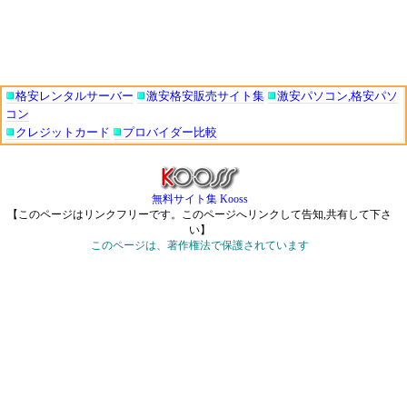
格安レンタルサーバー
激安格安販売サイト集
激安パソコン,格安パソ
コン
クレジットカード
プロバイダー比較
無料サイト集 Kooss
【このページはリンクフリーです。このページへリンクして告知,共有して下さ
い】
このページは、著作権法で保護されています