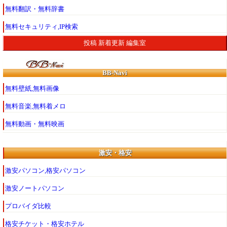
無料翻訳・無料辞書
無料セキュリティ,IP検索
投稿
新着更新
編集室
BB-Navi
無料壁紙,無料画像
無料音楽,無料着メロ
無料動画・無料映画
激安・格安
激安パソコン,格安パソコン
激安ノートパソコン
プロバイダ比較
格安チケット・格安ホテル