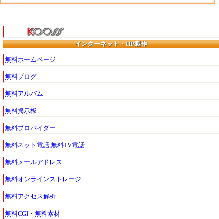
インターネット・HP製作
無料ホームページ
無料ブログ
無料アルバム
無料掲示板
無料プロバイダー
無料ネット電話,無料TV電話
無料メールアドレス
無料オンラインストレージ
無料アクセス解析
無料CGI・無料素材